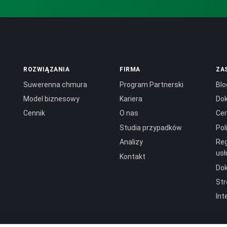
ROZWIĄZANIA
FIRMA
ZA
Suwerenna chmura
Program Partnerski
Blo
Model biznesowy
Kariera
Do
Cennik
O nas
Cer
Studia przypadków
Pol
Analizy
Reg
usł
Kontakt
Do
Str
Int