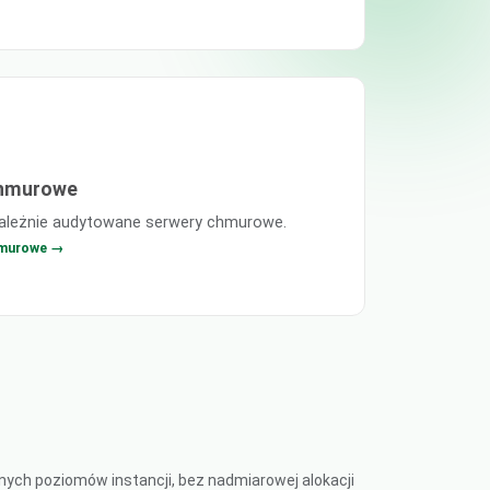
chmurowe
zależnie audytowane serwery chmurowe.
hmurowe →
nych poziomów instancji, bez nadmiarowej alokacji