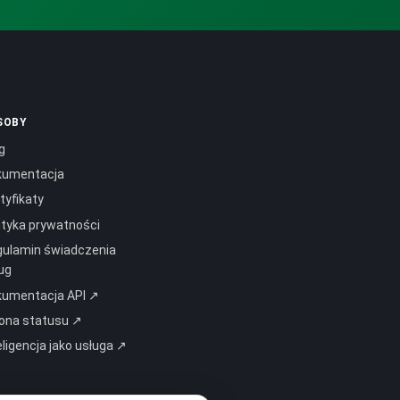
SOBY
g
kumentacja
tyfikaty
ityka prywatności
ulamin świadczenia
ug
kumentacja API ↗
ona statusu ↗
eligencja jako usługa ↗