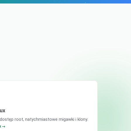
ux
 dostęp root, natychmiastowe migawki i klony.
x →