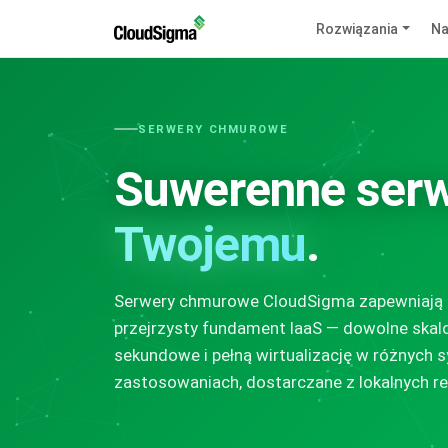
Rozwiązania
Na
SERWERY CHMUROWE
Suwerenne ser
Twojemu
.
Serwery chmurowe CloudSigma zapewniają 
przejrzysty fundament IaaS — dowolne skalo
sekundowe i pełną wirtualizację w różnych 
zastosowaniach, dostarczane z lokalnych r