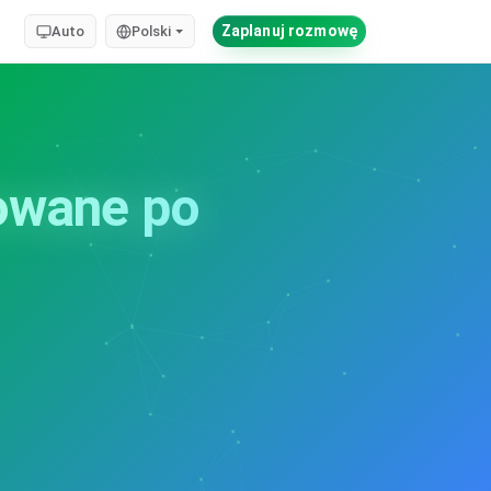
Zaplanuj rozmowę
Auto
Polski
owane po