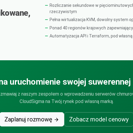
Rozliczanie sekundowe w pięciominutowyc
ikowane,
rzeczywistym
Pełna wirtualizacja KVM, dowolny system op
Ponad 40 regionów krajowych zapewniających
Automatyzacja API i Terraform, pod własną 
na uruchomienie swojej suwerennej
zmawiaj z naszym zespołem o wprowadzeniu serwerów chmur
CloudSigma na Twój rynek pod własną marką.
Zaplanuj rozmowę
Zobacz model cenowy