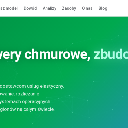
sz model
Dowód
Analizy
Zasoby
O nas
Blog
wery chmurowe,
zbud
dostawcom usług elastyczny,
wanie, rozliczanie
systemach operacyjnych i
egionów na całym świecie.