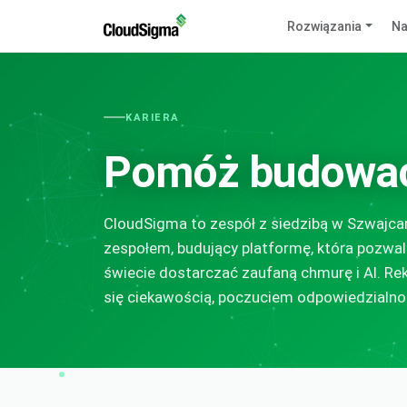
Rozwiązania
Na
KARIERA
Pomóż budowa
CloudSigma to zespół z siedzibą w Szwajcar
zespołem, budujący platformę, która pozw
świecie dostarczać zaufaną chmurę i AI. R
się ciekawością, poczuciem odpowiedzialno