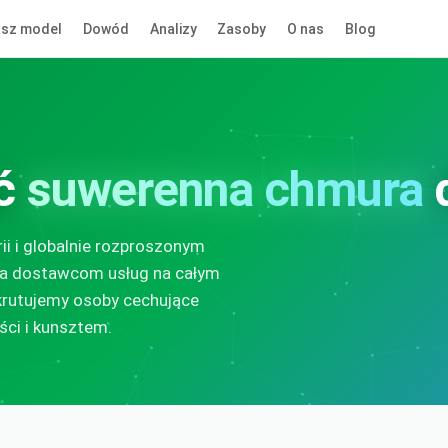
sz model
Dowód
Analizy
Zasoby
O nas
Blog
ć
suwerenna chmura
d
ii i globalnie rozproszonym
ala dostawcom usług na całym
ekrutujemy osoby cechujące
ści i kunsztem.