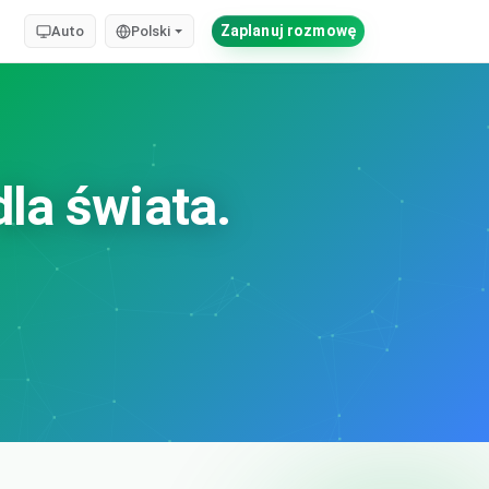
Zaplanuj rozmowę
Auto
Polski
la świata.