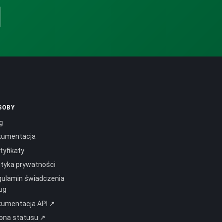
SOBY
g
kumentacja
tyfikaty
ityka prywatności
ulamin świadczenia
ug
kumentacja API ↗
ona statusu ↗