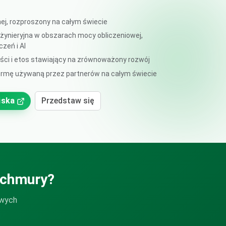
nej, rozproszony na całym świecie
żynieryjna w obszarach mocy obliczeniowej,
czeń i AI
ści i etos stawiający na zrównoważony rozwój
ormę używaną przez partnerów na całym świecie
iska
Przedstaw się
 chmury?
owych