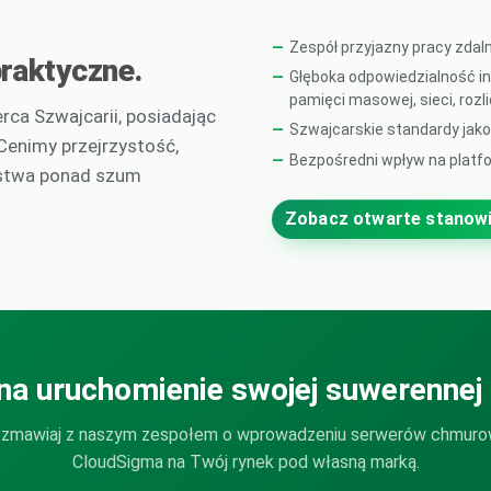
Zespół przyjazny pracy zdal
raktyczne.
Głęboka odpowiedzialność in
pamięci masowej, sieci, rozli
ca Szwajcarii, posiadając
Szwajcarskie standardy jako
 Cenimy przejrzystość,
Bezpośredni wpływ na platf
rstwa ponad szum
Zobacz otwarte stanow
na uruchomienie swojej suwerennej
zmawiaj z naszym zespołem o wprowadzeniu serwerów chmur
CloudSigma na Twój rynek pod własną marką.