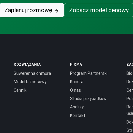
Zaplanuj rozmowę
Zobacz model cenowy
ROZWIĄZANIA
FIRMA
ZA
Suwerenna chmura
Program Partnerski
Blo
Model biznesowy
Kariera
Do
Cennik
O nas
Cer
Studia przypadków
Pol
Analizy
Reg
usł
Kontakt
Do
Str