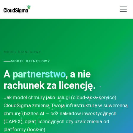
MODEL BIZNESOWY
MODEL BIZNESOWY
A
partnerstwo
, a nie
rachunek za licencję.
Jak model chmury jako usługi (cloud-as-a-service)
CloudSigma zmienia Twoją infrastrukturę w suwerenną
chmurę i biznes AI — bez nakładów inwestycyjnych
(CAPEX), opłat licencyjnych czy uzależnienia od
platformy (lock-in).