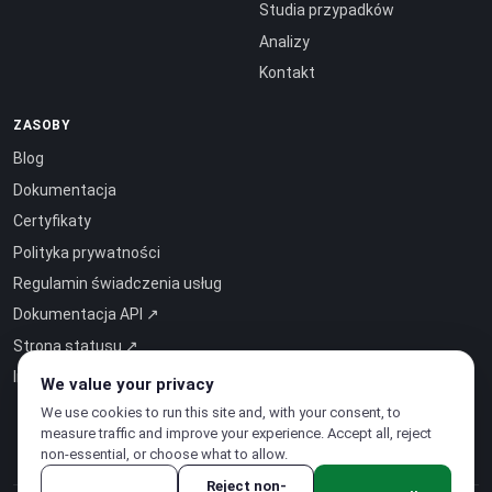
Studia przypadków
Analizy
Kontakt
ZASOBY
Blog
Dokumentacja
Certyfikaty
Polityka prywatności
Regulamin świadczenia usług
Dokumentacja API ↗
Strona statusu ↗
Inteligencja jako usługa ↗
We value your privacy
We use cookies to run this site and, with your consent, to
measure traffic and improve your experience. Accept all, reject
non-essential, or choose what to allow.
Reject non-