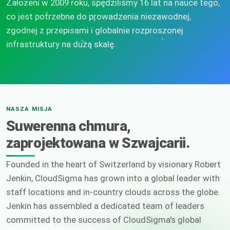
Założeni w 2009 roku, spędziliśmy 16 lat na nauce tego,
co jest potrzebne do prowadzenia niezawodnej,
zgodnej z przepisami i globalnie rozproszonej
infrastruktury na dużą skalę.
NASZA MISJA
Suwerenna chmura,
zaprojektowana w Szwajcarii.
Founded in the heart of Switzerland by visionary Robert
Jenkin, CloudSigma has grown into a global leader with
staff locations and in-country clouds across the globe.
Jenkin has assembled a dedicated team of leaders
committed to the success of CloudSigma's global