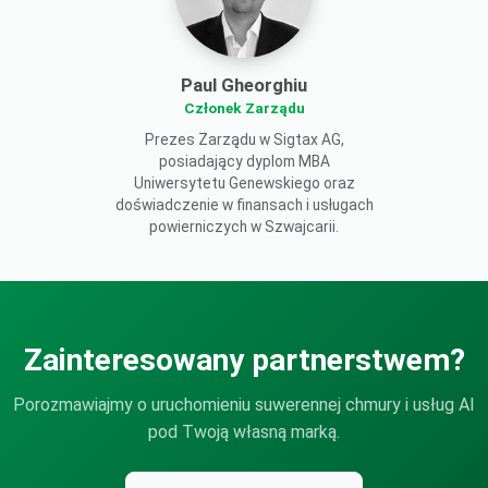
Paul Gheorghiu
Członek Zarządu
Prezes Zarządu w Sigtax AG,
posiadający dyplom MBA
Uniwersytetu Genewskiego oraz
doświadczenie w finansach i usługach
powierniczych w Szwajcarii.
Zainteresowany partnerstwem?
Porozmawiajmy o uruchomieniu suwerennej chmury i usług AI
pod Twoją własną marką.