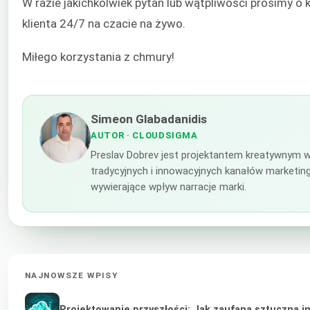
W razie jakichkolwiek pytań lub wątpliwości prosimy 
klienta 24/7 na czacie na żywo.
Miłego korzystania z chmury!
Simeon Glabadanidis
AUTOR
· CLOUDSIGMA
Preslav Dobrev jest projektantem kreatywnym w
tradycyjnych i innowacyjnych kanałów marketin
wywierające wpływ narracje marki.
NAJNOWSZE WPISY
Projektowanie przyszłości: Jak zaufana sztuczna i