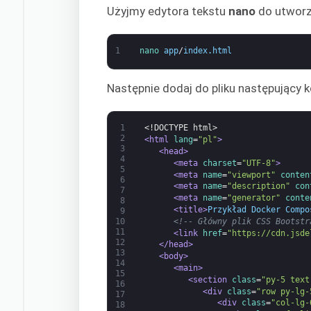
Użyjmy edytora tekstu
nano
do utworze
1
nano 
app
/
index
.
html
Następnie dodaj do pliku następujący 
1
<!DOCTYPE html>
2
<html 
lang
=
"pl"
>
3
<head>
4
<meta 
charset
=
"UTF-8"
>
5
<meta 
name
=
"viewport"
conten
6
<meta 
name
=
"description"
con
7
<meta 
name
=
"generator"
conte
8
<title>
Przykład Docker Compo
9
<!-- Główny plik CSS Bootstr
10
11
<link 
href
=
"https://cdn.jsde
12
</head>
13
<body>
14
<main>
15
<section 
class
=
"py-5 text
16
<div 
class
=
"row py-lg-
17
<div 
class
=
"col-lg-
18