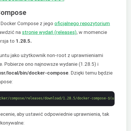
 Compose
ę Docker Compose z jego
oficjalnego repozytorium
awdzić na
stronie wydań (releases)
, w momencie
rsja to
1.28.5.
buntu jako użytkownik non-root z uprawnieniami
. Pobierze ono najnowsze wydanie (1.28.5) i
usr/local/bin/docker-compose
. Dzięki temu będzie
mpose:
cker/compose/releases/download/1.28.5/docker-compose-$(uname -s)
ecenie, aby ustawić odpowiednie uprawnienia, tak
ykonywalne: