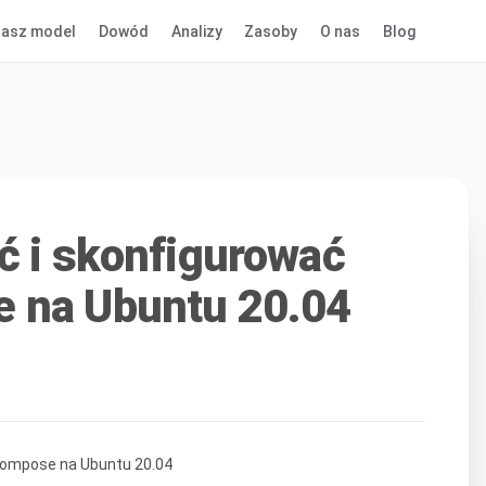
asz model
Dowód
Analizy
Zasoby
O nas
Blog
ć i skonfigurować
 na Ubuntu 20.04