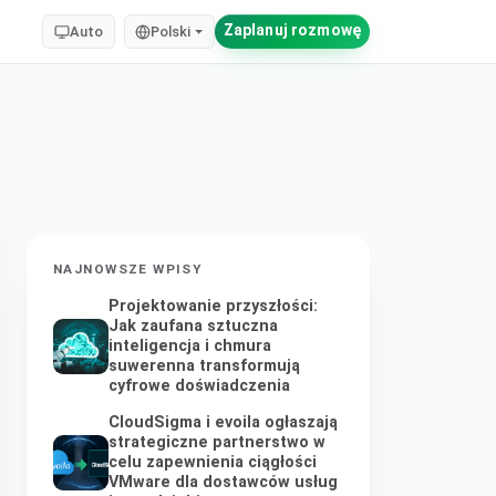
Zaplanuj rozmowę
Auto
Polski
NAJNOWSZE WPISY
Projektowanie przyszłości:
Jak zaufana sztuczna
inteligencja i chmura
suwerenna transformują
cyfrowe doświadczenia
CloudSigma i evoila ogłaszają
strategiczne partnerstwo w
celu zapewnienia ciągłości
VMware dla dostawców usług