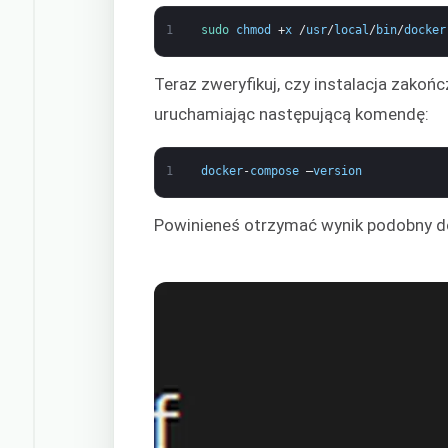
1
sudo 
chmod
+
x
/
usr
/
local
/
bin
/
docker
Teraz zweryfikuj, czy instalacja zakoń
uruchamiając następującą komendę:
1
docker
-
compose
–
version
Powinieneś otrzymać wynik podobny d