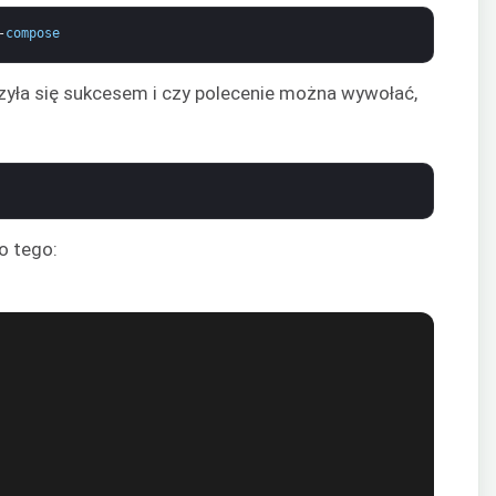
-
compose
czyła się sukcesem i czy polecenie można wywołać,
o tego: