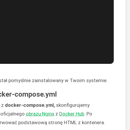
stał pomyślnie zainstalowany w Twoim systemie.
ocker-compose.yml
ć z
docker-compose.yml,
skonfigurujemy
oficjalnego
obrazu Nginx
z
Docker Hub
. Po
serwować podstawową stronę HTML z kontenera.