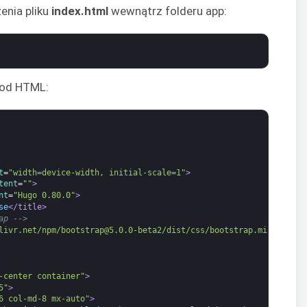
nia pliku
index.html
wewnątrz folderu app:
kod HTML:
t
=
"width=device-width, initial-scale=1"
>
tent
=
""
>
nt
=
"Hugo 0.80.0"
>
se
</title>
ap -->
livr.net/npm/bootstrap@5.0.0-beta2/dist/css/bootstrap.min.css"
r
-center container"
>
5"
>
6 col-md-8 mx-auto"
>