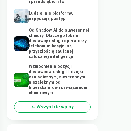
i przedsiębiorstw
Ludzie, nie platformy,
napędzają postęp
Od Shadow AI do suwerennej
chmury: Dlaczego lokalni
dostawcy usług i operatorzy
telekomunikacyjni są
przyszłością zaufanej
sztucznej inteligencji
Wzmocnienie pozycji
dostawców usług IT dzięki
ekologicznym, suwerennym i
niezależnym od
hiperskalerów rozwiązaniom
chmurowym
Wszystkie wpisy