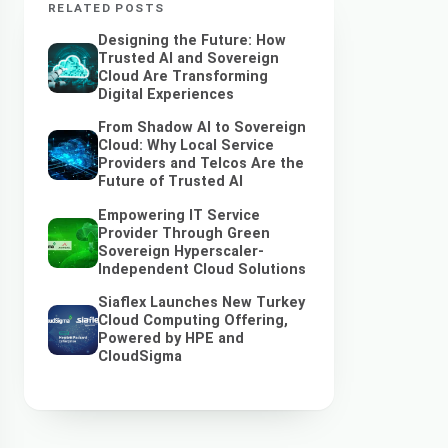
RELATED POSTS
Designing the Future: How
Trusted AI and Sovereign
Cloud Are Transforming
Digital Experiences
From Shadow AI to Sovereign
Cloud: Why Local Service
Providers and Telcos Are the
Future of Trusted AI
Empowering IT Service
Provider Through Green
Sovereign Hyperscaler-
Independent Cloud Solutions
Siaflex Launches New Turkey
Cloud Computing Offering,
Powered by HPE and
CloudSigma