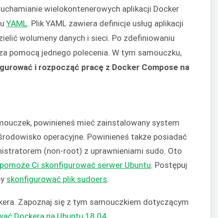
chamianie wielokontenerowych aplikacji Docker
ku
YAML
. Plik YAML zawiera definicje usług aplikacji
ielić wolumeny danych i sieci. Po zdefiniowaniu
 za pomocą jednego polecenia. W tym samouczku,
figurować i rozpocząć pracę z Docker Compose na
amouczek, powinieneś mieć zainstalowany system
środowisko operacyjne. Powinieneś także posiadać
istratorem (non-root) z uprawnieniami sudo. Oto
y pomoże Ci skonfigurować serwer Ubuntu
. Postępuj
by
skonfigurować plik sudoers
.
kera. Zapoznaj się z tym samouczkiem dotyczącym
giwać Dockera na Ubuntu 18.04
.