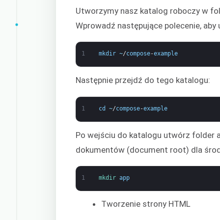
Utworzymy nasz katalog roboczy w fo
Wprowadź następujące polecenie, aby 
1
mkdir
~
/
compose
-
example
Następnie przejdź do tego katalogu:
1
cd
~
/
compose
-
example
Po wejściu do katalogu utwórz folder a
dokumentów (document root) dla śro
1
mkdir 
app
Tworzenie strony HTML