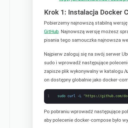
Krok 1: Instalacja Docker
Pobierzemy najnowszą stabilną wersj
GitHub
. Najnowszą wersję możesz spr
pisania tego samouczka najnowsza we
Najpierw zaloguj się na swój serwer U
sudo i wprowadź następujące polecenie
zapisze plik wykonywalny w katalogu
/
on dostępny globalnie jako docker-co
1
sudo 
curl
-
L
"https://github.com/do
Po pobraniu wprowadź następujące pol
aby polecenie docker-compose było w