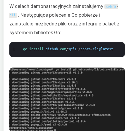
W celach demonstracyjnych zainstalujemy
cobra
-
. Następujące polecenie Go pobierze i
cli
zainstaluje niezbędne pliki oraz zintegruje pakiet z
systemem bibliotek Go:
1
go 
install 
github
.com
/
spf13
/
cobra
-
cli
@
latest