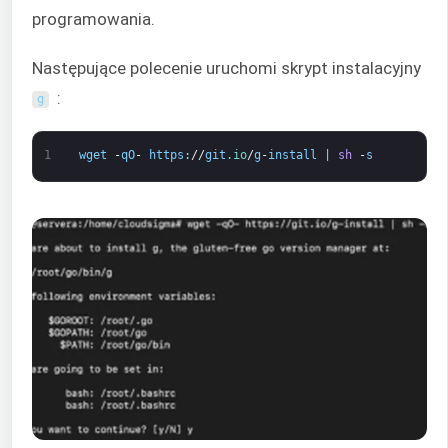
programowania.
Następujące polecenie uruchomi skrypt instalacyjny
:
g
1
wget
-
qO
-
https
:
//
git
.io
/
g
-
install
|
sh
-
s