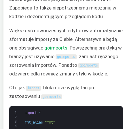
Zapobiega to także niepotrzebnemu mieszaniu w
kodzie i dezorientującym przeglądom kodu.
Większość nowoczesnych edytorów automatycznie
sformatuje importy za Ciebie. Alternatywnie będą
one obsługiwać
goimports
. Powszechną praktyką w
branży jest używanie
zamiast ręcznego
goimports
sortowania importów. Ponadto
goimports
odzwierciedla również zmiany stylu w kodzie.
Oto jak
blok może wyglądać po
import
zastosowaniu
:
goimports
1
import
(
2
3
fmt_alias
"fmt"
4