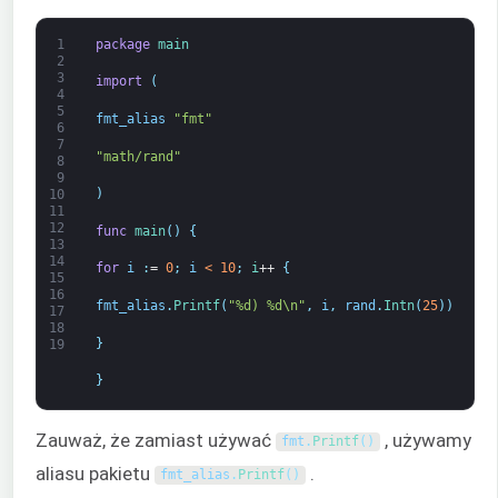
1
package
main
2
3
import
(
4
5
fmt_alias
"fmt"
6
7
"math/rand"
8
9
)
10
11
12
func
main
(
)
{
13
14
for
i
:
=
0
;
i
<
10
;
i
++
{
15
16
fmt_alias
.
Printf
(
"%d) %d\n"
,
i
,
rand
.
Intn
(
25
)
)
17
18
}
19
}
Zauważ, że zamiast używać
, używamy
fmt
.
Printf
(
)
aliasu pakietu
.
fmt_alias
.
Printf
(
)