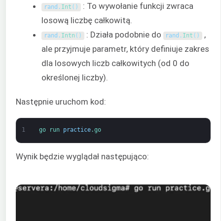
: To wywołanie funkcji zwraca
rand
.
Int
(
)
losową liczbę całkowitą.
: Działa podobnie do
,
rand
.
Intn
(
)
rand
.
Int
(
)
ale przyjmuje parametr, który definiuje zakres
dla losowych liczb całkowitych (od 0 do
określonej liczby).
Następnie uruchom kod:
1
go 
run 
practice
.go
Wynik będzie wyglądał następująco: