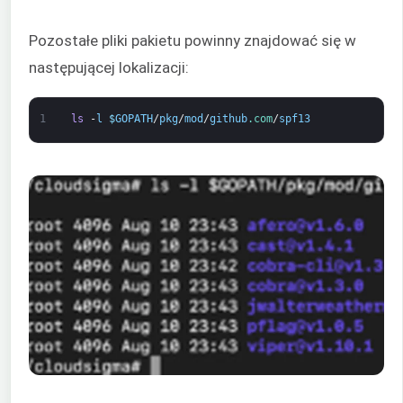
Pozostałe pliki pakietu powinny znajdować się w
następującej lokalizacji:
1
ls
-
l
$
GOPATH
/
pkg
/
mod
/
github
.com
/
spf13