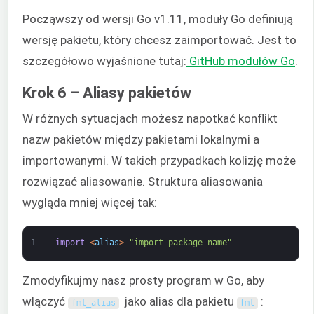
Począwszy od wersji Go v1.11, moduły Go definiują
wersję pakietu, który chcesz zaimportować. Jest to
szczegółowo wyjaśnione tutaj:
GitHub modułów Go
.
Krok 6 – Aliasy pakietów
W różnych sytuacjach możesz napotkać konflikt
nazw pakietów między pakietami lokalnymi a
importowanymi. W takich przypadkach kolizję może
rozwiązać aliasowanie. Struktura aliasowania
wygląda mniej więcej tak:
1
import
<
alias
>
"import_package_name"
Zmodyfikujmy nasz prosty program w Go, aby
włączyć
jako alias dla pakietu
:
fmt_alias
fmt