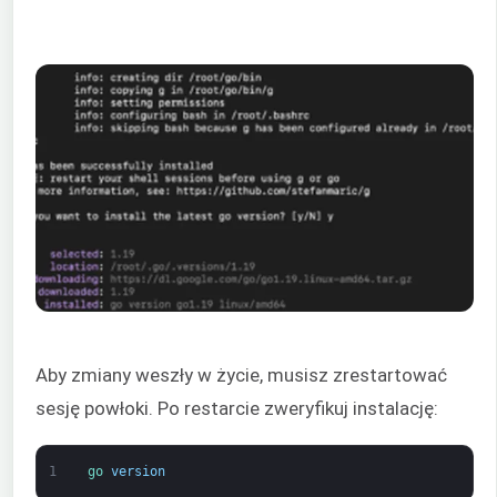
Aby zmiany weszły w życie, musisz zrestartować
sesję powłoki. Po restarcie zweryfikuj instalację:
1
go 
version