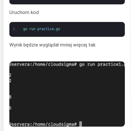
Uruchom kod:
1
go 
run 
practice
.go
Wynik będzie wyglądał mniej więcej tak: