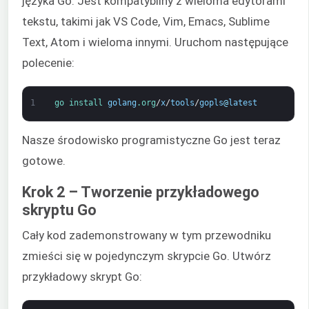
języka Go. Jest kompatybilny z wieloma edytorami
tekstu, takimi jak VS Code, Vim, Emacs, Sublime
Text, Atom i wieloma innymi. Uruchom następujące
polecenie:
1
go 
install 
golang
.org
/
x
/
tools
/
gopls
@
latest
Nasze środowisko programistyczne Go jest teraz
gotowe.
Krok 2 – Tworzenie przykładowego
skryptu Go
Cały kod zademonstrowany w tym przewodniku
zmieści się w pojedynczym skrypcie Go. Utwórz
przykładowy skrypt Go: