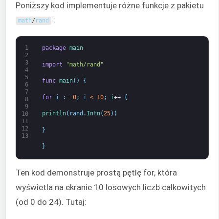
Poniższy kod implementuje różne funkcje z pakietu
:
math
/
rand
1
package
main
2
3
import
"math/rand"
4
5
func
main
(
)
{
6
7
for
i
:
=
0
;
i
<
10
;
i
++
{
8
9
println
(
rand
.
Intn
(
25
)
)
10
11
12
}
13
}
Ten kod demonstruje prostą pętlę for, która
wyświetla na ekranie 10 losowych liczb całkowitych
(od 0 do 24). Tutaj: