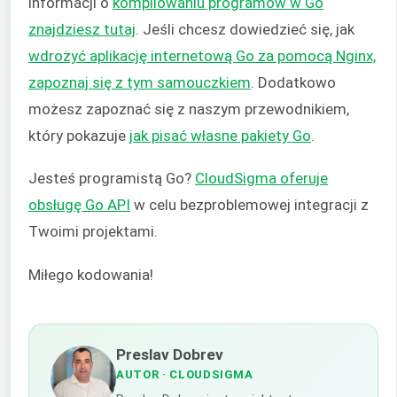
informacji o
kompilowaniu programów w Go
znajdziesz tutaj
. Jeśli chcesz dowiedzieć się, jak
wdrożyć aplikację internetową Go za pomocą Nginx,
zapoznaj się z tym samouczkiem
. Dodatkowo
możesz zapoznać się z naszym przewodnikiem,
który pokazuje
jak pisać własne pakiety Go
.
Jesteś programistą Go?
CloudSigma oferuje
obsługę Go API
w celu bezproblemowej integracji z
Twoimi projektami.
Miłego kodowania!
Preslav Dobrev
AUTOR
· CLOUDSIGMA