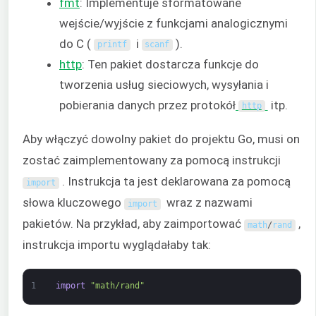
fmt
: Implementuje sformatowane
wejście/wyjście z funkcjami analogicznymi
do C (
i
).
printf
scanf
http
: Ten pakiet dostarcza funkcje do
tworzenia usług sieciowych, wysyłania i
pobierania danych przez protokół
itp.
http
Aby włączyć dowolny pakiet do projektu Go, musi on
zostać zaimplementowany za pomocą instrukcji
. Instrukcja ta jest deklarowana za pomocą
import
słowa kluczowego
wraz z nazwami
import
pakietów. Na przykład, aby zaimportować
,
math
/
rand
instrukcja importu wyglądałaby tak:
1
import
"math/rand"