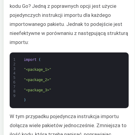
kodu Go? Jedną z poprawnych opcji jest użycie
pojedynczych instrukcji importu dla każdego
importowanego pakietu. Jednak to podejście jest
nieefektywne w porównaniu z następującą strukturą
importu:
1
import
(
2
3
"<package_1>"
4
5
"<package_2>"
6
7
"<package_3>"
8
9
)
W tym przypadku pojedyncza instrukcja importu
dołącza wiele pakietów jednocześnie. Zmniejsza to
ilość kodu, którą trzeba napisać, poprawiając