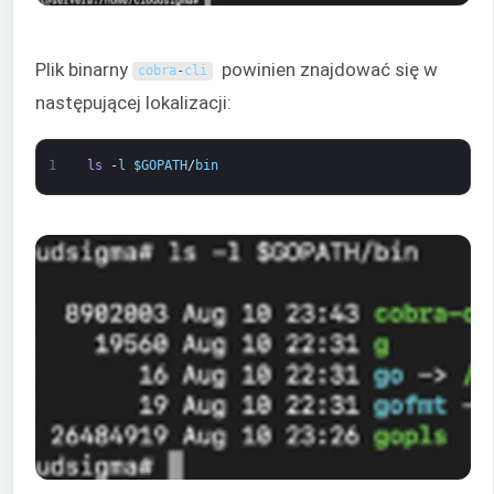
Plik binarny
powinien znajdować się w
cobra
-
cli
następującej lokalizacji:
1
ls
-
l
$
GOPATH
/
bin