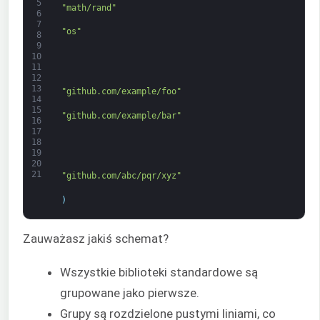
5
"math/rand"
6
7
"os"
8
9
10
11
12
13
"github.com/example/foo"
14
15
"github.com/example/bar"
16
17
18
19
20
21
"github.com/abc/pqr/xyz"
)
Zauważasz jakiś schemat?
Wszystkie biblioteki standardowe są
grupowane jako pierwsze.
Grupy są rozdzielone pustymi liniami, co