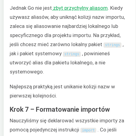
Jednak Go nie jest
zbyt przychylny aliasom
. Kiedy
używasz aliasów, aby uniknąć kolizji nazw importu,
zaleca się aliasowanie najbardziej lokalnego lub
specyficznego dla projektu importu. Na przykład,
jeśli chcesz mieć zarówno lokalny pakiet
,
strings
jak i pakiet systemowy
, powinieneś
strings
utworzyć alias dla pakietu lokalnego, a nie
systemowego.
Najlepszą praktyką jest unikanie kolizji nazw w
pierwszej kolejności.
Krok 7 – Formatowanie importów
Nauczyliśmy się deklarować wszystkie importy za
pomocą pojedynczej instrukcji
. Co jeśli
import