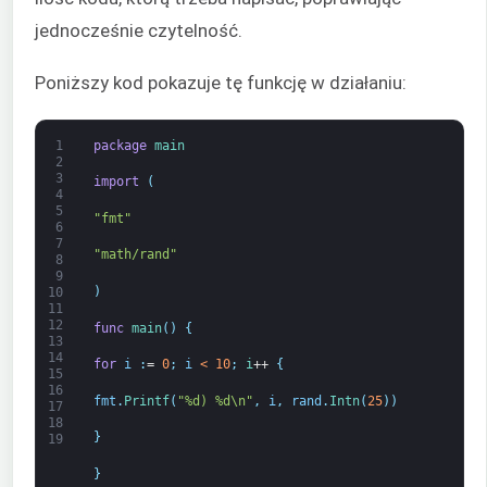
jednocześnie czytelność.
Poniższy kod pokazuje tę funkcję w działaniu:
1
package
main
2
3
import
(
4
5
"fmt"
6
7
"math/rand"
8
9
)
10
11
12
func
main
(
)
{
13
14
for
i
:
=
0
;
i
<
10
;
i
++
{
15
16
fmt
.
Printf
(
"%d) %d\n"
,
i
,
rand
.
Intn
(
25
)
)
17
18
}
19
}