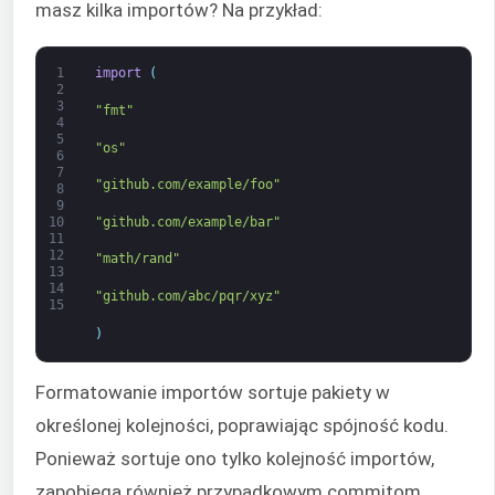
masz kilka importów? Na przykład:
1
import
(
2
3
"fmt"
4
5
"os"
6
7
"github.com/example/foo"
8
9
"github.com/example/bar"
10
11
12
"math/rand"
13
14
"github.com/abc/pqr/xyz"
15
)
Formatowanie importów sortuje pakiety w
określonej kolejności, poprawiając spójność kodu.
Ponieważ sortuje ono tylko kolejność importów,
zapobiega również przypadkowym commitom.