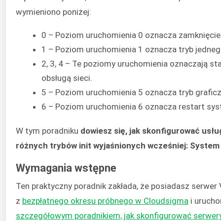
wymieniono poniżej:
0 – Poziom uruchomienia 0 oznacza zamknięcie
1 – Poziom uruchomienia 1 oznacza tryb jedneg
2, 3, 4 – Te poziomy uruchomienia oznaczają s
obsługą sieci.
5 – Poziom uruchomienia 5 oznacza tryb graficz
6 – Poziom uruchomienia 6 oznacza restart sy
W tym poradniku
dowiesz się, jak skonfigurować usłu
różnych trybów init wyjaśnionych wcześniej: System 
Wymagania wstępne
Ten praktyczny poradnik zakłada, że posiadasz serwe
z
bezpłatnego okresu próbnego w Cloudsigma
i urucho
szczegółowym poradnikiem, jak skonfigurować serwer