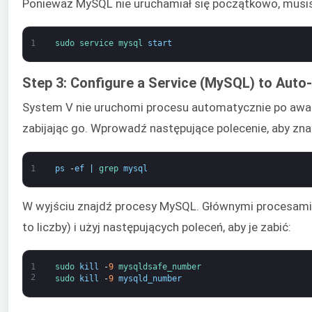
Ponieważ MySQL nie uruchamiał się początkowo, musi
1
sudo 
service 
mysql 
start
Step 3: Configure a Service (MySQL) to Auto
System V nie uruchomi procesu automatycznie po awar
zabijając go. Wprowadź następujące polecenie, aby zna
1
ps
-
ef
|
grep 
mysql
W wyjściu znajdź procesy MySQL. Głównymi procesami 
to liczby) i użyj następujących poleceń, aby je zabić:
1
sudo 
kill
-
9
mysqldsafe_number
2
sudo 
kill
-
9
mysqld_number