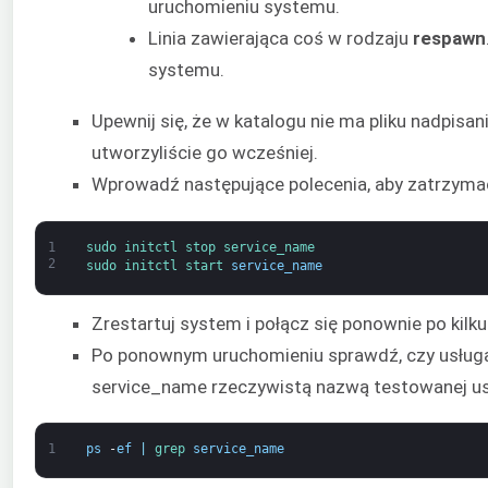
uruchomieniu systemu.
Linia zawierająca coś w rodzaju
respawn
systemu.
Upewnij się, że w katalogu nie ma pliku nadpisan
utworzyliście go wcześniej.
Wprowadź następujące polecenia, aby zatrzymać
1
sudo 
initctl 
stop 
service_name
2
sudo 
initctl 
start 
service_name
Zrestartuj system i połącz się ponownie po kilk
Po ponownym uruchomieniu sprawdź, czy usługa
service_name rzeczywistą nazwą testowanej us
1
ps
-
ef
|
grep 
service_name