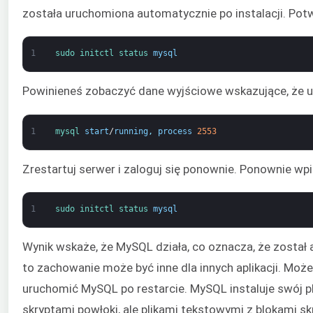
została uruchomiona automatycznie po instalacji. Potw
1
sudo 
initctl 
status 
mysql
Powinieneś zobaczyć dane wyjściowe wskazujące, że us
1
mysql 
start
/
running
,
process
2553
Zrestartuj serwer i zaloguj się ponownie. Ponownie wpi
1
sudo 
initctl 
status 
mysql
Wynik wskaże, że MySQL działa, co oznacza, że został
to zachowanie może być inne dla innych aplikacji. Może
uruchomić MySQL po restarcie. MySQL instaluje swój pli
skryptami powłoki, ale plikami tekstowymi z blokami sk