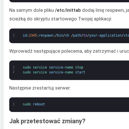
Na samym dole pliku
/etc/inittab
dodaj linię respawn, 
ścieżką do skryptu startowego Twojej aplikacji:
1
id
:
2345
:
respawn
:
/
bin
/
sh
/
path
/
to
/
your
-
application
/
st
Wprowadź następujące polecenia, aby zatrzymać i uru
1
sudo 
service 
service
-
name 
stop
2
sudo 
service 
service
-
name 
start
Następnie zrestartuj serwer:
1
sudo 
reboot
Jak przetestować zmiany?