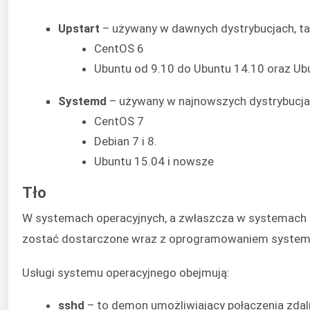
Upstart
– używany w dawnych dystrybucjach, tak
CentOS 6
Ubuntu od 9.10 do Ubuntu 14.10 oraz Ub
Systemd
– używany w najnowszych dystrybucjach
CentOS 7
Debian 7 i 8.
Ubuntu 15.04 i nowsze
Tło
W systemach operacyjnych, a zwłaszcza w systemach 
zostać dostarczone wraz z oprogramowaniem systemu 
Usługi systemu operacyjnego obejmują:
sshd
– to demon umożliwiający połączenia zdal