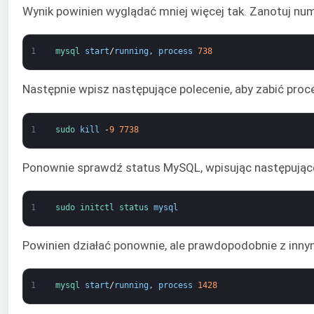
Wynik powinien wyglądać mniej więcej tak. Zanotuj nu
1
mysql 
start
/
running
,
process
738
Następnie wpisz następujące polecenie, aby zabić pro
1
sudo 
kill
-
9
7738
Ponownie sprawdź status MySQL, wpisując następujące
1
sudo 
initctl 
status 
mysql
Powinien działać ponownie, ale prawdopodobnie z inn
1
mysql 
start
/
running
,
process
1428