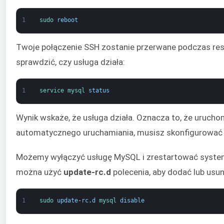
1
sudo 
reboot
Twoje połączenie SSH zostanie przerwane podczas rest
sprawdzić, czy usługa działa:
1
service 
mysql 
status
Wynik wskaże, że usługa działa. Oznacza to, że urucho
automatycznego uruchamiania, musisz skonfigurować 
Możemy wyłączyć usługę MySQL i zrestartować system,
można użyć
update-rc.d
polecenia, aby dodać lub usu
1
sudo 
update
-
rc
.
d
mysql 
disable