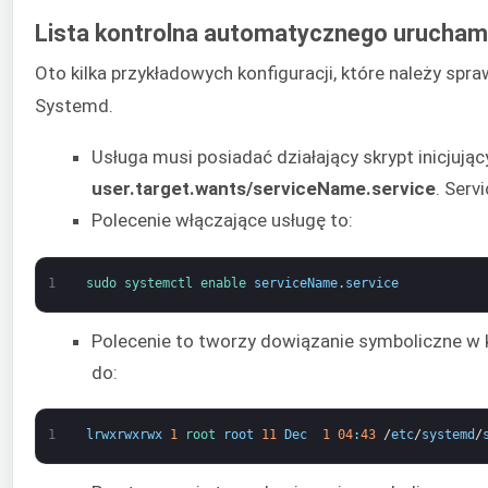
Lista kontrolna automatycznego urucham
Oto kilka przykładowych konfiguracji, które należy sp
Systemd.
Usługa musi posiadać działający skrypt inicjuj
user.target.wants/serviceName.service
. Serv
Polecenie włączające usługę to:
1
sudo 
systemctl 
enable 
serviceName
.
service
Polecenie to tworzy dowiązanie symboliczne w
do:
1
lrwxrwxrwx
1
root 
root
11
Dec
1
04
:
43
/
etc
/
systemd
/