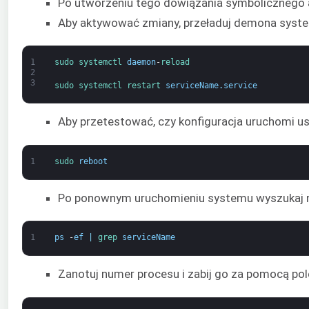
Po utworzeniu tego dowiązania symbolicznego
Aby aktywować zmiany, przeładuj demona syste
1
sudo 
systemctl 
daemon
-
reload
2
3
sudo 
systemctl 
restart 
serviceName
.
service
Aby przetestować, czy konfiguracja uruchomi 
1
sudo 
reboot
Po ponownym uruchomieniu systemu wyszukaj n
1
ps
-
ef
|
grep 
serviceName
Zanotuj numer procesu i zabij go za pomocą pol