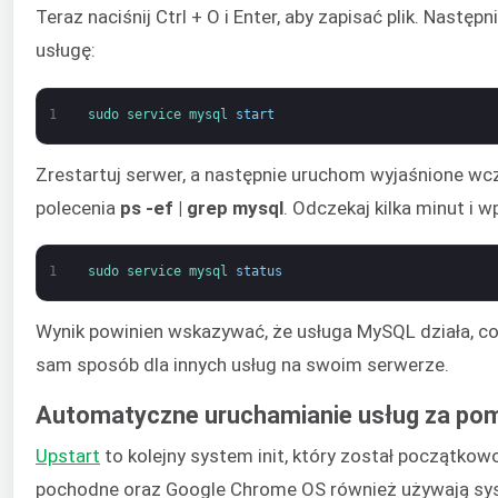
Teraz naciśnij Ctrl + O i Enter, aby zapisać plik. Nast
usługę:
1
sudo 
service 
mysql 
start
Zrestartuj serwer, a następnie uruchom wyjaśnione wcz
polecenia
ps -ef | grep mysql
. Odczekaj kilka minut i
1
sudo 
service 
mysql 
status
Wynik powinien wskazywać, że usługa MySQL działa, co
sam sposób dla innych usług na swoim serwerze.
Automatyczne uruchamianie usług za po
Upstart
to kolejny system init, który został początko
pochodne oraz Google Chrome OS również używają syste