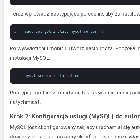
Teraz wprowadź następujące polecenie, aby zainstalo
1
sudo 
apt
-
get 
install 
mysql
-
server
–
y
Po wyświetleniu monitu utwórz hasło roota. Poczekaj n
instalacji MySQL:
1
mysql_secure_installation
Postępuj zgodnie z monitami, tak jak w poprzedniej sekc
natychmiast.
Krok 2: Konfiguracja usługi (MySQL) do aut
MySQL jest skonfigurowany tak, aby uruchamiał się aut
dowiedzieć się, jak możemy skonfigurować nasze własn