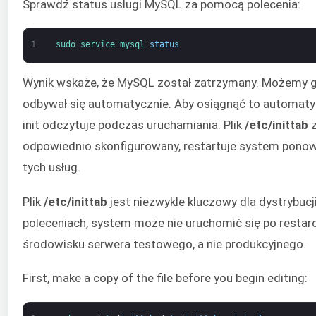
Sprawdź status usługi MySQL za pomocą polecenia:
1
sudo 
service 
mysql 
status
Wynik wskaże, że MySQL został zatrzymany. Możemy go
odbywał się automatycznie. Aby osiągnąć to automat
init odczytuje podczas uruchamiania. Plik
/etc/inittab
z
odpowiednio skonfigurowany, restartuje system ponow
tych usług.
Plik
/etc/inittab
jest niezwykle kluczowy dla dystrybucji
poleceniach, system może nie uruchomić się po restar
środowisku serwera testowego, a nie produkcyjnego.
First, make a copy of the file before you begin editing: