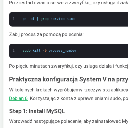
Po zrestartowaniu serwera zweryfikuj, czy usługa dzia
1
ps
-
ef
|
grep 
service
-
name
Zabij proces za pomocą polecenia:
1
sudo 
kill
-
9
process_number
Po pięciu minutach zweryfikuj, czy usługa działa i funk
Praktyczna konfiguracja System V na przy
W kolejnych krokach wypróbujemy rzeczywistą aplikac
Debian 6
. Korzystając z konta z uprawnieniami sudo, 
Step 1: Install MySQL
Wprowadź następujące polecenie, aby zainstalować M