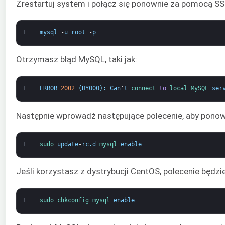
Zrestartuj system i połącz się ponownie za pomocą SS
1
mysql
-
u
root
-
p
Otrzymasz błąd MySQL, taki jak:
1
ERROR
2002
(
HY000
)
:
Can
'
t
connect 
to
local 
MySQL 
ser
Następnie wprowadź następujące polecenie, aby ponow
1
sudo 
update
-
rc
.
d
mysql 
enable
Jeśli korzystasz z dystrybucji CentOS, polecenie będzi
1
sudo 
chkconfig 
mysql 
enable