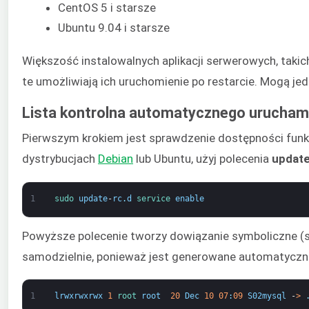
CentOS 5 i starsze
Ubuntu 9.04 i starsze
Większość instalowalnych aplikacji serwerowych, takich
te umożliwiają ich uruchomienie po restarcie. Mogą j
Lista kontrolna automatycznego uruchami
Pierwszym krokiem jest sprawdzenie dostępności funkcj
dystrybucjach
Debian
lub Ubuntu, użyj polecenia
update
1
sudo 
update
-
rc
.
d
service 
enable
Powyższe polecenie tworzy dowiązanie symboliczne (
samodzielnie, ponieważ jest generowane automatyczni
1
lrwxrwxrwx
1
root 
root
20
Dec
10
07
:
09
S02mysql
-
>