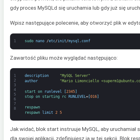
gdy proces MySQLd się uruchamia lub gdy już się uruch
Wpisz następujące polecenie, aby otworzyć plik w edyt
1
sudo 
nano
/
etc
/
init
/
mysql
.
conf
Zawartość pliku może wyglądać następująco:
1
description
"MySQL Server"
2
author
"Mario Limonciello <superm1@ubuntu.c
3
4
start 
on 
runlevel
[
2345
]
5
stop 
on 
starting 
rc 
RUNLEVEL
=
[
016
]
6
7
respawn
8
respawn 
limit
2
5
Jak widać, blok start instruuje MySQL, aby uruchamiał si
dla swojej aplikacji, zdefiniujesz ją w tej sekcji. Blok