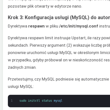
pozostaw plik otwarty w edytorze nano.
Krok 3: Konfiguracja usługi (MySQL) do aut
Dyrektywa
respawn
w pliku
/etc/init/mysql.conf
instru
Dyrektywa respawn limit instruuje Upstart, ile razy 
sekundach. Pierwszy argument (2) wskazuje liczbę prób
ponownie uruchomić usługi MySQL w określonym limici
w przypadku, gdyby próbował on w nieskończoność res
żadnych zmian.
Przetestujmy, czy MySQL podniesie się automatycznie 
usługi MySQL:
1
sudo 
initctl 
status 
mysql