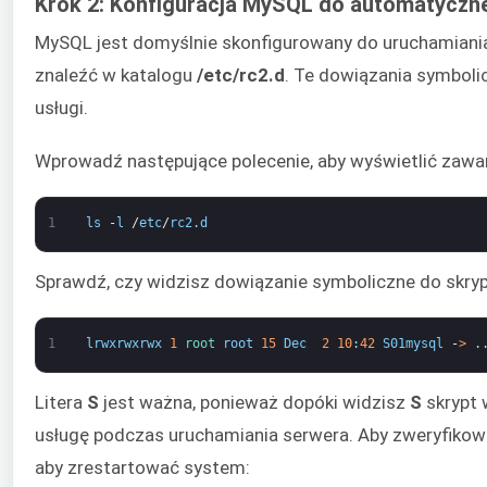
Krok 2: Konfiguracja MySQL do automatyczne
MySQL jest domyślnie skonfigurowany do uruchamiania
znaleźć w katalogu
/etc/rc2.d
. Te dowiązania symboli
usługi.
Wprowadź następujące polecenie, aby wyświetlić zawa
1
ls
-
l
/
etc
/
rc2
.
d
Sprawdź, czy widzisz dowiązanie symboliczne do skryp
1
lrwxrwxrwx
1
root 
root
15
Dec
2
10
:
42
S01mysql
-
>
.
Litera
S
jest ważna, ponieważ dopóki widzisz
S
skrypt 
usługę podczas uruchamiania serwera. Aby zweryfikow
aby zrestartować system: