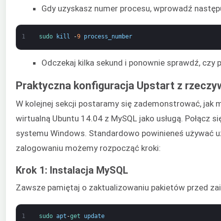
Gdy uzyskasz numer procesu, wprowadź następuj
1
sudo 
kill
-
9
process_number
Odczekaj kilka sekund i ponownie sprawdź, czy p
Praktyczna konfiguracja Upstart z rzeczy
W kolejnej sekcji postaramy się zademonstrować, jak
wirtualną Ubuntu 14.04 z MySQL jako usługą. Połącz s
systemu Windows. Standardowo powinieneś używać uży
zalogowaniu możemy rozpocząć kroki:
Krok 1: Instalacja MySQL
Zawsze pamiętaj o zaktualizowaniu pakietów przed 
1
sudo 
apt
-
get 
update