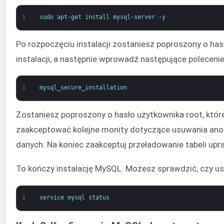
1
sudo 
apt
-
get 
install 
mysql
-
server
-
y
Po rozpoczęciu instalacji zostaniesz poproszony o has
instalacji, a następnie wprowadź następujące polecen
1
mysql_secure_installation
Zostaniesz poproszony o hasło użytkownika root, które
zaakceptować kolejne monity dotyczące usuwania anon
danych. Na koniec zaakceptuj przeładowanie tabeli up
To kończy instalację MySQL. Możesz sprawdzić, czy us
1
service 
mysql 
status