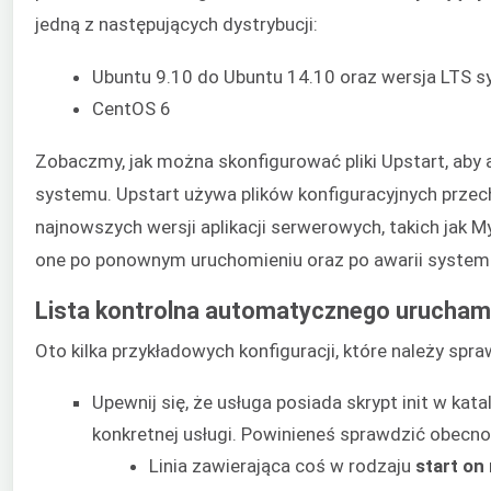
jedną z następujących dystrybucji:
Ubuntu 9.10 do Ubuntu 14.10 oraz wersja LTS sy
CentOS 6
Zobaczmy, jak można skonfigurować pliki Upstart, aby
systemu. Upstart używa plików konfiguracyjnych prz
najnowszych wersji aplikacji serwerowych, takich jak My
one po ponownym uruchomieniu oraz po awarii systemu 
Lista kontrolna automatycznego uruchami
Oto kilka przykładowych konfiguracji, które należy sp
Upewnij się, że usługa posiada skrypt init w kat
konkretnej usługi. Powinieneś sprawdzić obecno
Linia zawierająca coś w rodzaju
start on