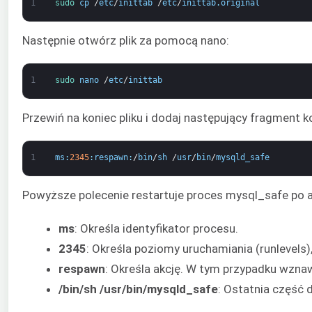
1
sudo 
cp
/
etc
/
inittab
/
etc
/
inittab
.
original
Następnie otwórz plik za pomocą nano:
1
sudo 
nano
/
etc
/
inittab
Przewiń na koniec pliku i dodaj następujący fragment k
1
ms
:
2345
:
respawn
:
/
bin
/
sh
/
usr
/
bin
/
mysqld_safe
Powyższe polecenie restartuje proces mysql_safe po aw
ms
: Określa identyfikator procesu.
2345
: Określa poziomy uruchamiania (runlevels)
respawn
: Określa akcję. W tym przypadku wzna
/bin/sh /usr/bin/mysqld_safe
: Ostatnia część 