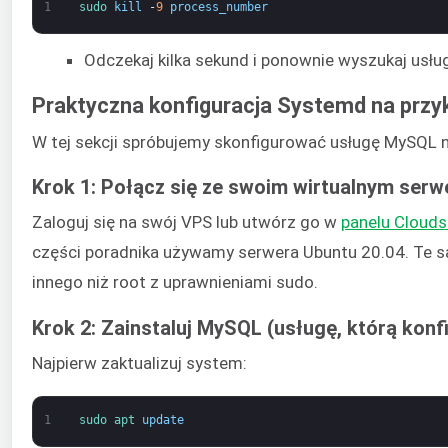
1
sudo 
kill
-
9
process_number
Odczekaj kilka sekund i ponownie wyszukaj usłu
Praktyczna konfiguracja Systemd na przyk
W tej sekcji spróbujemy skonfigurować usługę MySQL 
Krok 1: Połącz się ze swoim wirtualnym ser
Zaloguj się na swój VPS lub utwórz go w
panelu Cloud
części poradnika używamy serwera Ubuntu 20.04. Te
innego niż root z uprawnieniami sudo.
Krok 2: Zainstaluj MySQL (usługę, którą konf
Najpierw zaktualizuj system:
1
sudo 
apt 
update