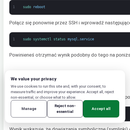
1
sudo 
reboot
Połącz się ponownie przez SSH i wprowadź następujące
1
sudo 
systemctl 
status 
mysql
.
service
Powinieneś otrzymać wynik podobny do tego na poniżs
We value your privacy
We use cookies to run this site and, with your consent, to
measure traffic and improve your experience. Accept all, reject
Aby wyłączyć usługę MySQL, wprowadź następujące po
non-essential, or choose what to allow.
Reject non-
Manage
Accept all
essential
1
sudo 
systemctl 
disable 
mysql
.
service
Wynik wskazuje, że dowiązania symboliczne (symlinki)