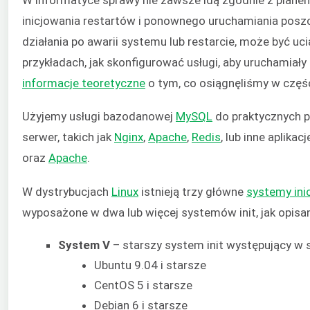
inicjowania restartów i ponownego uruchamiania poszcze
działania po awarii systemu lub restarcie, może być u
przykładach, jak skonfigurować usługi, aby uruchamiały
informacje teoretyczne
o tym, co osiągnęliśmy w częśc
Użyjemy usługi bazodanowej
MySQL
do praktycznych p
serwer, takich jak
Nginx
,
Apache
,
Redis
, lub inne aplik
oraz
Apache
.
W dystrybucjach
Linux
istnieją trzy główne
systemy inicj
wyposażone w dwa lub więcej systemów init, jak opisan
System V
– starszy system init występujący w s
Ubuntu 9.04 i starsze
CentOS 5 i starsze
Debian 6 i starsze