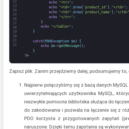
12
echo
"<tr>"
;
13
echo
"<td>"
.
$row
[
'product_id'
]
.
"</td>"
;
14
echo
"<td>"
.
$row
[
'product_name'
]
.
"</td>
15
echo
"</tr>"
;
16
}
17
echo
"</table>"
;
18
}
19
20
21
catch
(
PDOException
$e
)
{
22
echo
$e
-
>
getMessage
(
)
;
}
?>
Zapisz plik. Zanim przejdziemy dalej, podsumujemy to, 
Najpierw połączyliśmy się z bazą danych MySQL 
uwierzytelniających użytkownika MySQL, któr
niezwykle pomocna biblioteka służąca do łączen
do zakodowania i pozwala na łączenie się z róż
PDO korzysta z przygotowanych zapytań (pre
naruszone. Dzięki temu zapytania są wykonywan