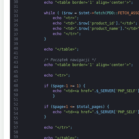
30
echo
"<table border='1' align='center'>"
;
31
32
while
(
(
$row
=
$stmt
-
>
fetch
(
PDO::
FETCH_ASS
33
echo
"<tr>"
;
34
echo
"<td>"
.
$row
[
'product_id'
]
.
"</td>"
;
35
echo
"<td>"
.
$row
[
'product_name'
]
.
"</td>
36
echo
"</tr>"
;
37
}
38
39
40
echo
"</table>"
;
41
42
/* Początek nawigacji */
43
echo
"<table border='1' align='center'>"
;
44
45
echo
"<tr>"
;
46
47
48
if
(
$page
-
1
>
=
1
)
{
49
echo
"<td><a href="
.
$_SERVER
[
'PHP_SELF'
50
}
51
52
if
(
$page
+
1
<
=
$total_pages
)
{
53
echo
"<td><a href="
.
$_SERVER
[
'PHP_SELF'
54
}
55
56
echo
"</tr>"
;
57
58
59
echo
"</table>"
;