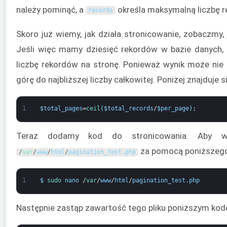
należy pominąć, a
określa maksymalną liczbę re
records
Skoro już wiemy, jak działa stronicowanie, zobaczmy,
Jeśli więc mamy dziesięć rekordów w bazie danych, b
liczbę rekordów na stronę. Ponieważ wynik może nie 
górę do najbliższej liczby całkowitej. Poniżej znajduj
1
$
total_pages
=
ceil
(
$
total_records
/
$
per_page
)
;
Teraz dodamy kod do stronicowania. Aby włą
za pomocą poniższego
/
var
/
www
/
html
/
pagination_test
.
php
1
$
sudo 
nano
/
var
/
www
/
html
/
pagination_test
.
php
Następnie zastąp zawartość tego pliku poniższym ko