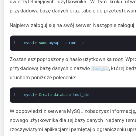
uwierzytelniających użytkownika. W tym kroku utw
przykładową bazę danych oraz tabelę do przetestowani
Najpierw zaloguj się na swój serwer. Następnie zalog
1
mysql
>
sudo 
mysql
-
u
root
-
p
Zostaniesz poproszony o hasło użytkownika root. Wpro
przykładową bazę danych o nazwie
, której b
test_db
uruchom poniższe polecenie:
1
mysql
>
Create 
database 
test_db
;
W odpowiedzi z serwera MySQL zobaczysz informację,
nowego użytkownika dla tej bazy danych. Nadamy temu
rzeczywistymi aplikacjami pamiętaj o ograniczeniu u