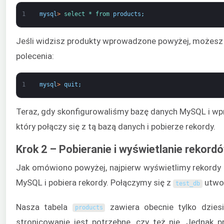
1
mysql
>
select *
from 
products
;
Jeśli widzisz produkty wprowadzone powyżej, możesz
polecenia:
1
mysql
>
quit
;
Teraz, gdy skonfigurowaliśmy bazę danych MySQL i wp
który połączy się z tą bazą danych i pobierze rekordy.
Krok 2 – Pobieranie i wyświetlanie rekord
Jak omówiono powyżej, najpierw wyświetlimy rekordy b
MySQL i pobiera rekordy. Połączymy się z
utwor
test_db
Nasza tabela
zawiera obecnie tylko dzies
products
stronicowanie jest potrzebne, czy też nie. Jednak p