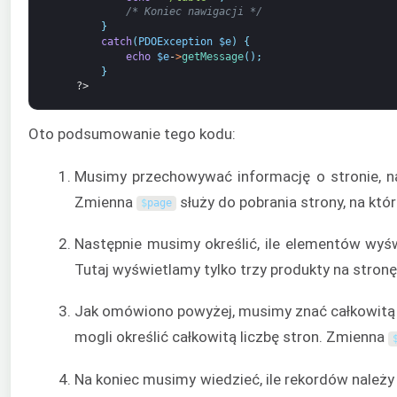
/* Koniec nawigacji */
}
catch
(
PDOException
$e
)
{
echo
$e
-
>
getMessage
(
)
;
}
?>
Oto podsumowanie tego kodu:
Musimy przechowywać informację o stronie, n
Zmienna
służy do pobrania strony, na któ
$
page
Następnie musimy określić, ile elementów wy
Tutaj wyświetlamy tylko trzy produkty na stronę
Jak omówiono powyżej, musimy znać całkowitą l
mogli określić całkowitą liczbę stron. Zmienna
Na koniec musimy wiedzieć, ile rekordów należy 