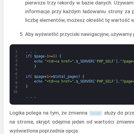
pierwsze trzy rekordy w bazie danych. Używa
informacje przy każdym ładowaniu strony z
liczbę elementów, możesz określić tę wartość 
Aby wyświetlić przyciski nawigacyjne, używamy
1
.
.
.
2
if
(
$
page
-
1
>
=
1
)
{
3
echo
"<td><a href="
.
$
_SERVER
[
'PHP_SELF'
]
.
"?page
4
}
5
6
if
(
$
page
+
1
<
=
$
total_pages
)
{
7
echo
"<td><a href="
.
$
_SERVER
[
'PHP_SELF'
]
.
"?page
8
}
9
10
.
.
.
Logika polega na tym, że zmienna
służy do prze
$
page
na stronie, skrypt odejmie jeden od wartości zmienn
wyświetlona poprzednia opcja.