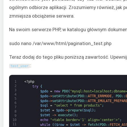
ogólnym odbiorze aplikacji. Zrozumiemy również, jak
zmniejsza obciążenie serwera.
Na swoim serwerze PHP, w katalogu głównym dokumentó
sudo nano /var/www/html/pagination_test.php
Teraz dodaj do tego pliku poniższą zawartość. Upewnij
:
test_user
1
<?php
2
try
{
3
$pdo
=
new
PDO
(
"mysql:host=localhost;dbname
4
$pdo
-
>
setAttribute
(
PDO::
ATTR_ERRMODE
,
PDO::
5
$pdo
-
>
setAttribute
(
PDO::
ATTR_EMULATE_PREPAR
6
$sql
=
"select * from products"
;
7
$stmt
=
$pdo
-
>
prepare
(
$sql
)
;
8
$stmt
-
>
execute
(
)
;
9
echo
"<table border='1' align='center'>"
;
10
11
while
(
(
$row
=
$stmt
-
>
fetch
(
PDO::
FETCH_AS