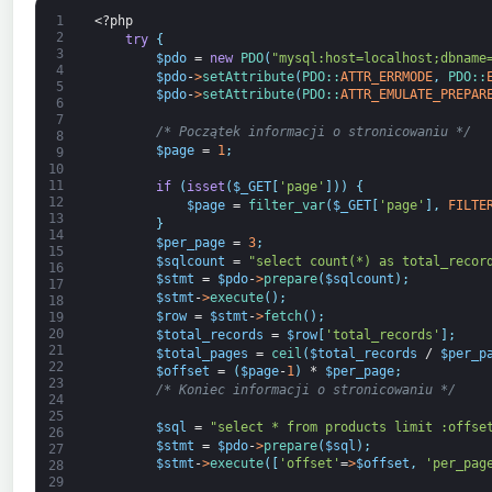
1
<?php
2
try
{
3
$pdo
=
new
PDO
(
"mysql:host=localhost;dbname
4
$pdo
-
>
setAttribute
(
PDO::
ATTR_ERRMODE
,
PDO::
5
$pdo
-
>
setAttribute
(
PDO::
ATTR_EMULATE_PREPAR
6
7
/* Początek informacji o stronicowaniu */
8
$page
=
1
;
9
10
11
if
(
isset
(
$_GET
[
'page'
]
)
)
{
12
$page
=
filter_var
(
$_GET
[
'page'
]
,
FILTE
13
}
14
$per_page
=
3
;
15
$sqlcount
=
"select count(*) as total_recor
16
$stmt
=
$pdo
-
>
prepare
(
$sqlcount
)
;
17
$stmt
-
>
execute
(
)
;
18
$row
=
$stmt
-
>
fetch
(
)
;
19
20
$total_records
=
$row
[
'total_records'
]
;
21
$total_pages
=
ceil
(
$total_records
/
$per_p
22
$offset
=
(
$page
-
1
)
*
$per_page
;
23
/* Koniec informacji o stronicowaniu */
24
25
$sql
=
"select * from products limit :offse
26
$stmt
=
$pdo
-
>
prepare
(
$sql
)
;
27
$stmt
-
>
execute
(
[
'offset'
=
>
$offset
,
'per_pag
28
29