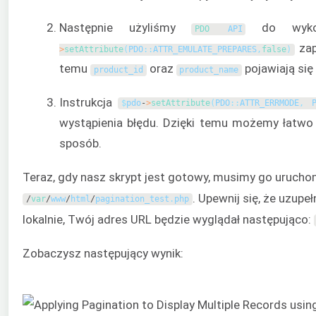
Następnie użyliśmy
do wykon
PDO 
API
zap
>
setAttribute
(
PDO
:
:
ATTR_EMULATE_PREPARES
,
false
)
temu
oraz
pojawiają się
product_id
product_name
Instrukcja
$
pdo
-
>
setAttribute
(
PDO
:
:
ATTR_ERRMODE
,
wystąpienia błędu. Dzięki temu możemy łatwo
sposób.
Teraz, gdy nasz skrypt jest gotowy, musimy go uruchom
. Upewnij się, że uzup
/
var
/
www
/
html
/
pagination_test
.
php
lokalnie, Twój adres URL będzie wyglądał następująco:
Zobaczysz następujący wynik: