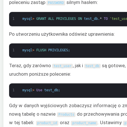
poleceniu zastąp
silnym hasłem:
PASSWORD
1
mysql
>
GRANT 
ALL 
PRIVILEGES 
ON 
test_db
.
*
TO
'test_us
Po utworzeniu użytkownika odśwież uprawnienia:
1
mysql
>
FLUSH 
PRIVILEGES
;
Teraz, gdy zarówno
, jak i
są gotowe, 
test_user
test_db
uruchom poniższe polecenie:
1
mysql
>
Use
test_db
;
Gdy w danych wyjściowych zobaczysz informację o zm
nową tabelę o nazwie
do przechowywania pro
Products
w tej tabeli:
oraz
. Ustawimy
product_id
product_name
p