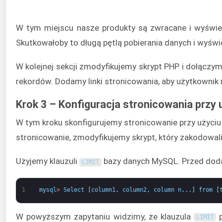
W tym miejscu nasze produkty są zwracane i wyświetl
Skutkowałoby to długą pętlą pobierania danych i wyświe
W kolejnej sekcji zmodyfikujemy skrypt PHP i dołącz
rekordów. Dodamy linki stronicowania, aby użytkownik
Krok 3 – Konfiguracja stronicowania przy
W tym kroku skonfigurujemy stronicowanie przy użyciu
stronicowanie, zmodyfikujemy skrypt, który zakodowa
Użyjemy klauzuli
bazy danych MySQL. Przed doda
LIMIT
1
mysql
>
Select
[
column1
,
column2
,
column
n
.
.
.
]
from
[
W powyższym zapytaniu widzimy, że klauzula
p
LIMIT