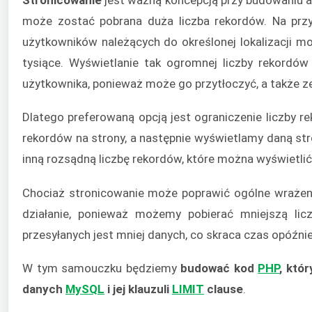
może zostać pobrana duża liczba rekordów. Na prz
użytkowników należących do określonej lokalizacji m
tysiące. Wyświetlanie tak ogromnej liczby rekordów 
użytkownika, ponieważ może go przytłoczyć, a także zep
Dlatego preferowaną opcją jest ograniczenie liczby r
rekordów na strony, a następnie wyświetlamy daną str
inną rozsądną liczbę rekordów, które można wyświetlić 
Chociaż stronicowanie może poprawić ogólne wrażenia
działanie, ponieważ możemy pobierać mniejszą lic
przesyłanych jest mniej danych, co skraca czas opóźnie
W tym samouczku będziemy
budować kod
PHP
, któ
danych
MySQL
i jej klauzuli
LIMIT
clause
.