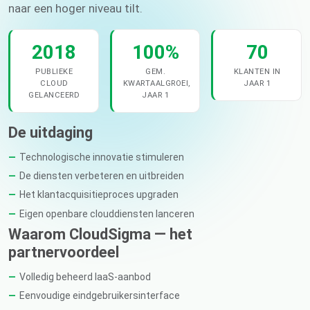
naar een hoger niveau tilt.
2018
100%
70
PUBLIEKE
GEM.
KLANTEN IN
CLOUD
KWARTAALGROEI,
JAAR 1
GELANCEERD
JAAR 1
De uitdaging
Technologische innovatie stimuleren
De diensten verbeteren en uitbreiden
Het klantacquisitieproces upgraden
Eigen openbare clouddiensten lanceren
Waarom CloudSigma — het
partnervoordeel
Volledig beheerd IaaS-aanbod
Eenvoudige eindgebruikersinterface