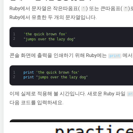
Ruby에서 문자열은 작은따옴표(
) 또는 큰따옴표(
)
'
"
Ruby에서 유효한 두 개의 문자열입니다.
1
'the quick brown fox'
2
"jumps over the lazy dog"
콘솔 화면에 출력을 인쇄하기 위해 Ruby에는
메서
print
1
print
'the quick brown fox'
2
print
"jumps over the lazy dog"
이제 실제로 적용해 볼 시간입니다. 새로운 Ruby 파일
pr
다음 코드를 입력하세요.