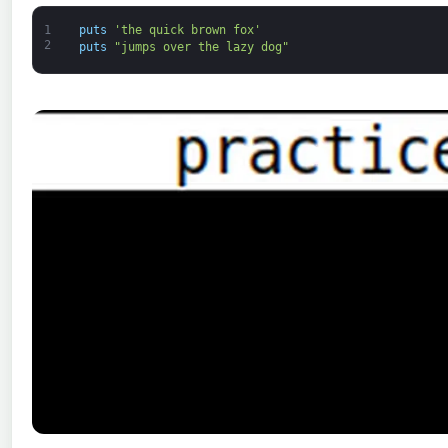
1
puts
'the quick brown fox'
2
puts
"jumps over the lazy dog"