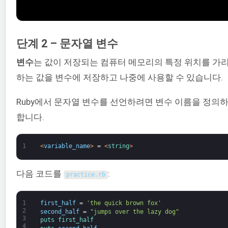
단계 2 – 문자열 변수
변수
는 값이 저장되는 컴퓨터 메모리의 특정 위치를 가
하는 값을 변수에 저장하고 나중에 사용할 수 있습니다.
Ruby에서 문자열 변수를 선언하려면 변수 이름을 정의
합니다.
1
<
variable_name
>
=
<
string
>
다음 코드를
:
practice
.
rb
1
first_half
=
'the quick brown fox'
2
second_half
=
"jumps over the lazy dog"
3
puts 
first_half
4