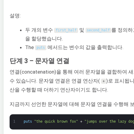
설명:
두 개의 변수
및
를 정의하
first_half
second_half
을 할당했습니다.
The
메서드는 변수의 값을 출력합니다.
puts
단계 3 – 문자열 연결
연결(concatenation)을 통해 여러 문자열을 결합하여
수 있습니다. 문자열 연결은 연결 연산자(
)로 표시됩니
+
산을 수행할 때 더하기 연산자이기도 합니다.
지금까지 선언한 문자열에 대해 문자열 연결을 수행해 
1
puts
"the quick brown fox"
+
"jumps over the lazy do