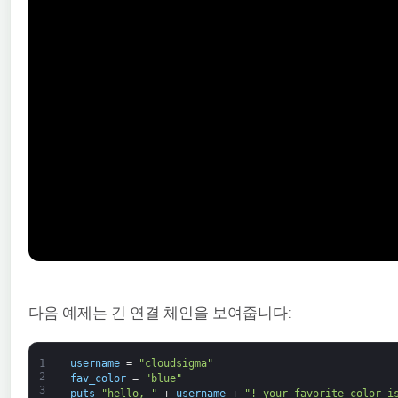
다음 예제는 긴 연결 체인을 보여줍니다:
1
username
=
"cloudsigma"
2
fav_color
=
"blue"
3
puts
"hello, "
+
username
+
"! your favorite color i