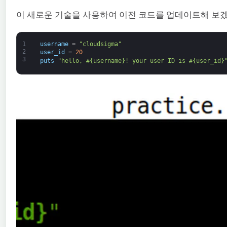
이 새로운 기술을 사용하여 이전 코드를 업데이트해 보
1
username
=
"cloudsigma"
2
user_id
=
20
3
puts
"hello, #{username}! your user ID is #{user_id}