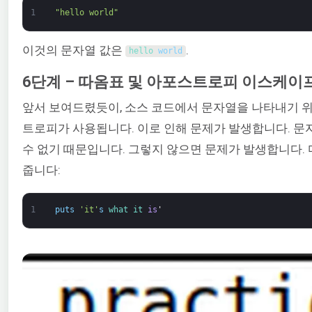
1
"hello world"
이것의 문자열 값은
.
hello 
world
6단계 – 따옴표 및 아포스트로피 이스케이
앞서 보여드렸듯이, 소스 코드에서 문자열을 나타내기 
트로피가 사용됩니다. 이로 인해 문제가 발생합니다. 문
수 없기 때문입니다. 그렇지 않으면 문제가 발생합니다. 
줍니다:
1
puts
'it'
s
what 
it 
is
'