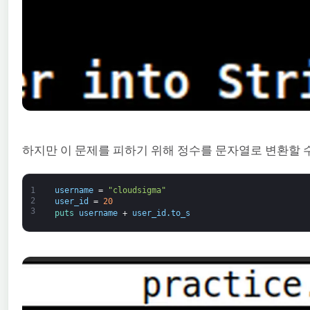
하지만 이 문제를 피하기 위해 정수를 문자열로 변환할 
1
username
=
"cloudsigma"
2
user_id
=
20
3
puts 
username
+
user_id
.
to_s