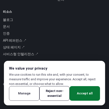
리소스
블로그
문서
인증
API 레퍼런스 ↗
상태 페이지 ↗
서비스형 인텔리전스 ↗
We value your privacy
We use cookies to run this site and, with your consent, to
measure traffic and improve your experience. Accept all, reject
non-essential, or choose what to allow.
© 2026 CloudSigma Holding AG.
모든 권리 보유
.
Reject non-
Manage
Accept all
essential
개인정보처리방침
·
서비스 약관