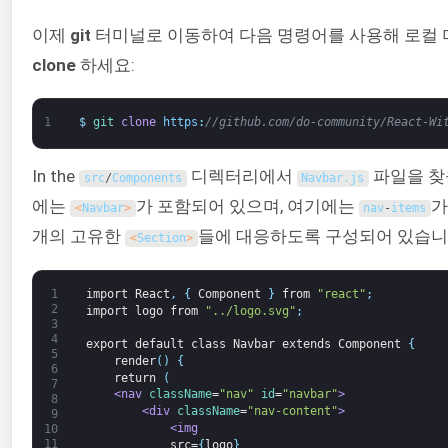
이제
git
터미널로 이동하여 다음 명령어를 사용해 로컬
clone
하세요:
1
$
git 
clone
https
:
//github.com/do-community/React-Wi
In the
디렉터리에서
파일을 찾을
src
/
Components
Navbar
.
js
에는
가 포함되어 있으며, 여기에는
가
<
Navbar
>
nav
-
items
개의 고유한
들에 대응하도록 구성되어 있습니
<
Section
>
1
import
React
,
{
Component
}
from
"react"
;
2
import
logo
from
"../logo.svg"
;
3
4
export
default
class
Navbar
extends
Component
{
5
render
(
)
{
6
return
(
7
<nav 
className
=
"nav"
id
=
"navbar"
>
8
<div 
className
=
"nav-content"
>
9
<img
10
11
src=
{
logo
}