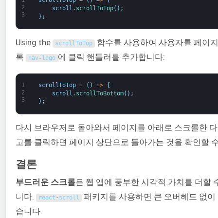
1
scrollToTop
=
(
)
=
>
{
2
scroll
.
scrollToTop
(
)
;
3
}
;
Using the
함수를 사용하여 사용자를 페이지
scrollToTop
록
에 클릭 핸들러를 추가합니다:
nav
-
logo
1
scrollToTop
=
(
)
=
>
{
2
scroll
.
scrollToBottom
(
)
;
3
}
;
다시 브라우저로 돌아와서 페이지를 아래로 스크롤한 다
고를 클릭하면 페이지 상단으로 돌아가는 것을 확인할 수
결론
부드러운 스크롤
은 웹 앱에 풍부한 시각적 가치를 더할 
니다.
패키지를 사용하면 큰 오버헤드 없이 
react
-
scroll
습니다.