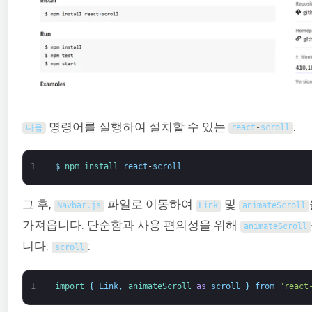
명령어를 실행하여 설치할 수 있는
:
다음
react
-
scroll
1
$
npm 
install 
react
-
scroll
그 후,
파일로 이동하여
및
Navbar
.
js
Link
animateScroll
가져옵니다. 단순함과 사용 편의성을 위해
animateScroll
니다:
:
scroll
1
import
{
Link
,
animateScroll 
as
scroll
}
from
"react