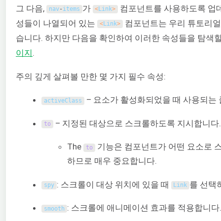
그 다음,
가
컴포넌트를 사용하도록 업데
nav
-
items
<
Link
>
성들이 나열되어 있는
컴포넌트는 우리 튜토리얼
<
Link
>
습니다. 하지만 다음을 확인하여 이러한 속성들을 탐색할
이지
.
주의 깊게 살펴볼 만한 몇 가지 필수 속성:
– 요소가 활성화되었을 때 사용되는
activeClass
– 지정된 대상으로 스크롤하도록 지시합니다.
to
The
기능은 컴포넌트가 어떤 요소로 
to
하므로 매우 중요합니다.
: 스크롤이 대상 위치에 있을 때
를 선택
spy
Link
: 스크롤에 애니메이션 효과를 적용합니다
smooth