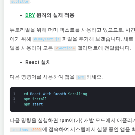
.
subtitle
DRY
원칙의 실제 적용
튜토리얼을 위해 더미 텍스트를 사용하고 있으므로, 시
이기 위해
파일을 추가해 보겠습니다. 새로
dummyText
.
js
일을 사용하여 모든
엘리먼트에 전달합니다.
<
Section
>
React 설치
다음 명령어를 사용하여 앱을
하세요:
실행
1
cd 
React
-
With
-
Smooth
-
Scrolling
2
npm 
install
3
npm 
start
다음 명령을 실행하면
rpm
이(가) 개발 모드에서 애플
에 접속하여 시스템에서 실행 중인 앱을 
localhost
:
3000