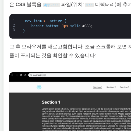
은
CSS
블록을
파일(위치:
디렉터리)에 추
App
.
css
src
1
.
nav
-
item
>
.
active
{
2
border
-
bottom
:
1px
solid
#333;
3
}
그 후 브라우저를 새로고침합니다. 조금 스크롤해 보면
줄이 표시되는 것을 확인할 수 있습니다: