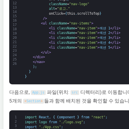
12
className
=
"nav-logo"
13
alt
=
"로고."
14
onClick=
{
this
.
scrollToTop
}
15
         />
16
<ul 
className
=
"nav-items"
>
17
<li 
className
=
"nav-item"
>
섹션 1
</li>
18
<li 
className
=
"nav-item"
>
섹션 2
</li>
19
20
<li 
className
=
"nav-item"
>
섹션 3
</li>
21
<li 
className
=
"nav-item"
>
섹션 4
</li>
22
<li 
className
=
"nav-item"
>
섹션 5
</li>
23
</ul>
24
</div>
25
</nav>
26
)
;
}
}
다음으로,
파일(위치:
디렉터리)로 이동합니
App
.
js
src
5개의
들과 함께 배치된 것을 확인할 수 있습니
<
Section
>
1
import 
React
,
{
Component
}
from
"react"
;
2
import 
logo 
from
"./logo.svg"
;
3
import
"./App.css"
;