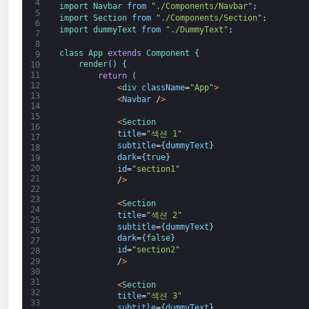
4
import 
Navbar 
from
"./Components/Navbar"
;
5
import 
Section 
from
"./Components/Section"
;
6
import 
dummyText 
from
"./DummyText"
;
7
8
class
App
extends
Component
{
9
render
(
)
{
10
11
return
(
12
<
div 
className
=
"App"
>
13
<
Navbar
/
>
14
15
<
Section
16
title
=
"섹션 1"
17
subtitle
=
{
dummyText
}
18
dark
=
{
true
}
19
20
id
=
"section1"
21
/
>
22
23
<
Section
24
title
=
"섹션 2"
25
subtitle
=
{
dummyText
}
26
dark
=
{
false
}
27
id
=
"section2"
28
/
>
29
30
31
<
Section
32
title
=
"섹션 3"
33
subtitle
=
{
dummyText
}