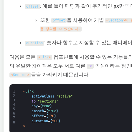
: 예를 들어 패딩과 같이 추가적인
px
만큼 
offset
또한
을 사용하여 개별
offset
<
Section
>에
.
을 정의할 수 있습니다.
: 숫자나 함수로 지정할 수 있는 애니메
duration
다음은 모든
컴포넌트에 사용할 수 있는 기능들의
<
Link
>
의 유일한 차이점은 모두 서로 다른
속성이라는 점인데
to
들을 가리키기 때문입니다:
<
Section
>
1
<
Link
2
activeClass
=
"active"
3
to
=
"section1"
4
spy
=
{
true
}
5
smooth
=
{
true
}
6
offset
=
{
-
70
}
7
duration
=
{
500
}
8
>