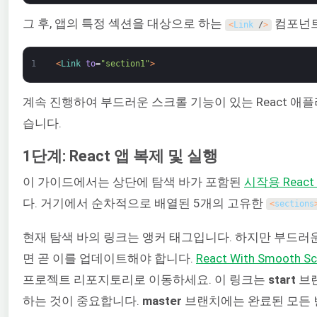
그 후, 앱의 특정 섹션을 대상으로 하는
컴포넌트
<
Link
/
>
1
<
Link 
to
=
"section1"
>
계속 진행하여 부드러운 스크롤 기능이 있는 React 애
습니다.
1단계: React 앱 복제 및 실행
이 가이드에서는 상단에 탐색 바가 포함된
시작용 Reac
다. 거기에서 순차적으로 배열된 5개의 고유한
<
sections
현재 탐색 바의 링크는 앵커 태그입니다. 하지만 부드
면 곧 이를 업데이트해야 합니다.
React With Smooth Scr
프로젝트 리포지토리로 이동하세요. 이 링크는
start
브
하는 것이 중요합니다.
master
브랜치에는 완료된 모든 