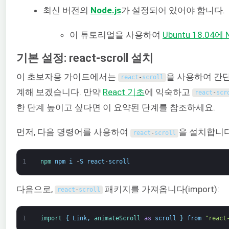
최신 버전의
Node.js
가 설정되어 있어야 합니다.
이 튜토리얼을 사용하여
Ubuntu 18.04에
기본 설정: react-scroll 설치
이 초보자용 가이드에서는
을 사용하여 간
react
-
scroll
계해 보겠습니다. 만약
React 기초
에 익숙하고
react
-
scr
한 단계 높이고 싶다면 이 요약된 단계를 참조하세요.
먼저, 다음 명령어를 사용하여
을 설치합니다
react
-
scroll
1
npm 
npm
i
-
S
react
-
scroll
다음으로,
패키지를 가져옵니다(import):
react
-
scroll
1
import
{
Link
,
animateScroll 
as
scroll
}
from
"react