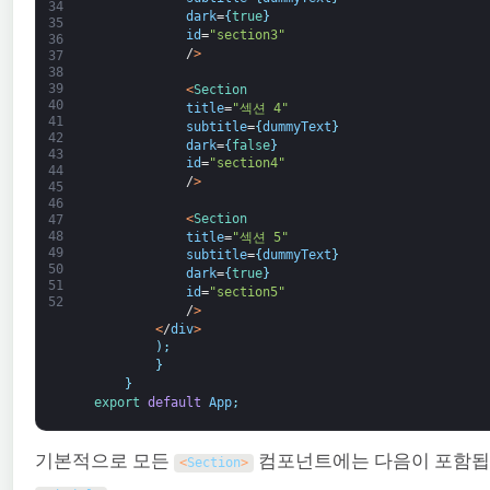
34
dark
=
{
true
}
35
id
=
"section3"
36
/
>
37
38
39
<
Section
40
title
=
"섹션 4"
41
subtitle
=
{
dummyText
}
42
dark
=
{
false
}
43
id
=
"section4"
44
/
>
45
46
<
Section
47
48
title
=
"섹션 5"
49
subtitle
=
{
dummyText
}
50
dark
=
{
true
}
51
id
=
"section5"
52
/
>
<
/
div
>
)
;
}
}
export 
default
App
;
기본적으로 모든
컴포넌트에는 다음이 포함됩
<
Section
>