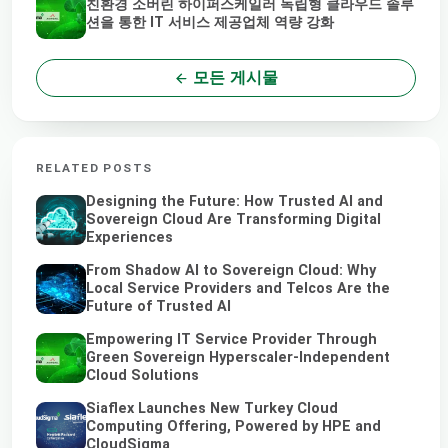
친환경 소버린 하이퍼스케일러 독립형 클라우드 솔루
션을 통한 IT 서비스 제공업체 역량 강화
모든 게시물
RELATED POSTS
Designing the Future: How Trusted AI and
Sovereign Cloud Are Transforming Digital
Experiences
From Shadow AI to Sovereign Cloud: Why
Local Service Providers and Telcos Are the
Future of Trusted AI
Empowering IT Service Provider Through
Green Sovereign Hyperscaler-Independent
Cloud Solutions
Siaflex Launches New Turkey Cloud
Computing Offering, Powered by HPE and
CloudSigma