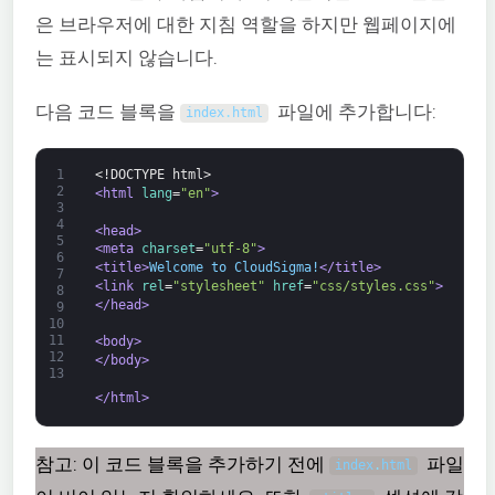
은 브라우저에 대한 지침 역할을 하지만 웹페이지에
는 표시되지 않습니다.
다음 코드 블록을
파일에 추가합니다:
index
.
html
1
<!DOCTYPE html>
2
<html 
lang
=
"en"
>
3
4
<head>
5
<meta 
charset
=
"utf-8"
>
6
<title>
Welcome to CloudSigma!
</title>
7
<link 
rel
=
"stylesheet"
href
=
"css/styles.css"
>
8
</head>
9
10
11
<body>
12
</body>
13
</html>
참고: 이 코드 블록을 추가하기 전에
파일
index
.
html