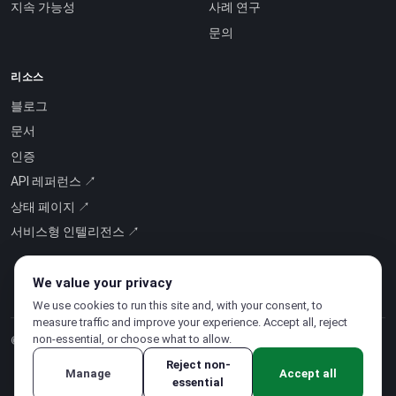
지속 가능성
사례 연구
문의
리소스
블로그
문서
인증
API 레퍼런스 ↗
상태 페이지 ↗
서비스형 인텔리전스 ↗
We value your privacy
We use cookies to run this site and, with your consent, to
measure traffic and improve your experience. Accept all, reject
non-essential, or choose what to allow.
© 2026 CloudSigma Holding AG.
모든 권리 보유
.
Reject non-
Manage
Accept all
essential
개인정보처리방침
·
서비스 약관