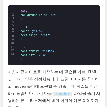
1
body 
{
2
background-color
:
red
;
3
}
4
5
h1 
{
6
color
:
yellow
;
7
text-align
:
centre
;
8
}
9
10
11
p 
{
12
font-family
:
verdana
;
13
font-size
:
25px
;
}
마침내 웹사이트를 시작하는 데 필요한 기본 HTML
및 CSS 파일을 생성했습니다. 또한 이미지를 추가하
고 images 폴더에 보관할 수 있습니다. 파일을 저장
하고 닫습니다. 그런 다음
파일을 즐겨 사
index
.
html
용하는 웹 브라우저에서 열면 화면에 기본 페이지가