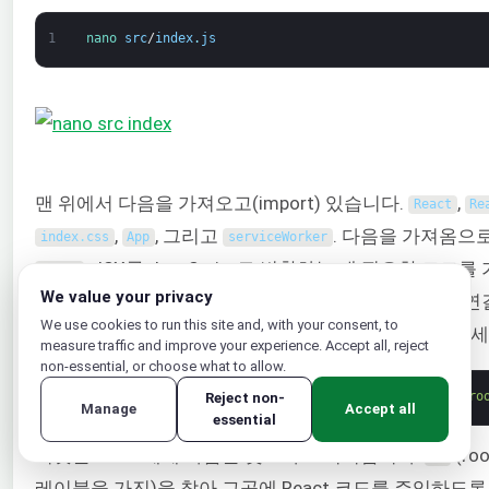
1
nano 
src
/
index
.
js
맨 위에서 다음을 가져오고(import) 있습니다.
,
React
Re
,
, 그리고
. 다음을 가져옴으
index
.
css
App
serviceWorker
, JSX를 JavaScript로 변환하는 데 필요한 코드를
React
We value your privacy
니다.
은(는) React 코드를 기본 엘리먼트에 
ReactDOM
We use cookies to run this site and, with your consent, to
코드입니다 (
, 예를 들어). 다음 줄을 살펴보세
index
.
html
measure traffic and improve your experience. Accept all, reject
non-essential, or choose what to allow.
1
ReactDOM
.
render
(
<
App
/
>
,
document
.
getElementById
(
'ro
Reject non-
Manage
Accept all
essential
이것은 React에게 다음을 찾으라고 지시합니다.
(ro
id
레이블을 가진)을 찾아 그곳에 React 코드를 주입하도