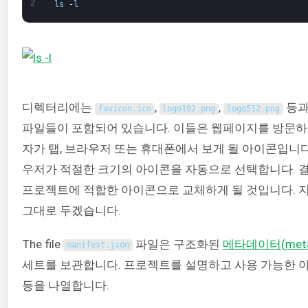
2
ls
-
l
디렉터리에는
,
,
등과
favicon
.
ico
logo192
.
png
logo512
.
png
파일들이 포함되어 있습니다. 이들은 웹페이지를 방문하
자가 탭, 브라우저 또는 휴대폰에서 보게 될 아이콘입니다
우저가 적절한 크기의 아이콘을 자동으로 선택합니다. 
프로젝트에 적합한 아이콘으로 교체하게 될 것입니다. 
그대로 두겠습니다.
The file
파일은 구조화된
메타데이터(meta
manifest
.
json
세트를 보관합니다. 프로젝트를 설명하고 사용 가능한 
등을 나열합니다.