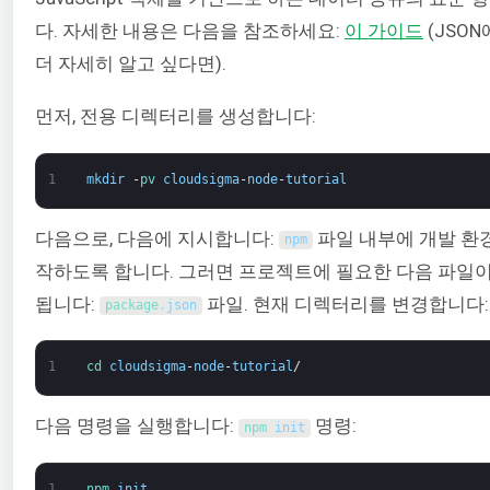
다. 자세한 내용은 다음을 참조하세요:
이 가이드
(JSON
더 자세히 알고 싶다면).
먼저, 전용 디렉터리를 생성합니다:
1
mkdir
-
pv 
cloudsigma
-
node
-
tutorial
다음으로, 다음에 지시합니다:
파일 내부에 개발 환
npm
작하도록 합니다. 그러면 프로젝트에 필요한 다음 파일이
됩니다:
파일. 현재 디렉터리를 변경합니다:
package
.
json
1
cd 
cloudsigma
-
node
-
tutorial
/
다음 명령을 실행합니다:
명령:
npm 
init
1
npm 
init