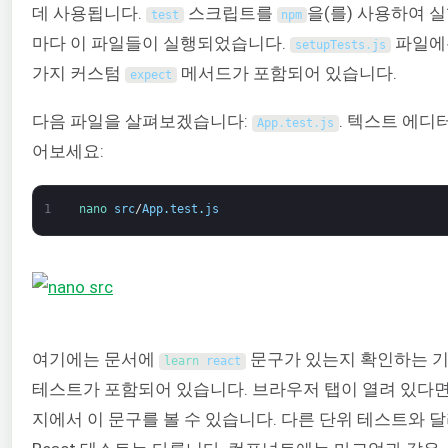
데 사용됩니다.
스크립트를
을(를) 사용하여 
test
npm
마다 이 파일들이 실행되었습니다.
파일에
setupTests
.
js
가지 커스텀
메서드가 포함되어 있습니다.
expect
다음 파일을 살펴보겠습니다:
. 텍스트 에디
App
.
test
.
js
어보세요:
1
nano 
src
/
App
.
test
.
js
여기에는 문서에
문구가 있는지 확인하는 
learn 
react
테스트가 포함되어 있습니다. 브라우저 탭이 열려 있다면
지에서 이 문구를 볼 수 있습니다. 다른 단위 테스트와 