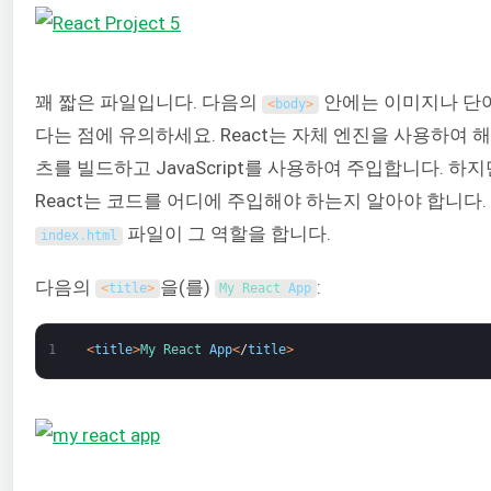
꽤 짧은 파일입니다. 다음의
안에는 이미지나 단
<
body
>
다는 점에 유의하세요. React는 자체 엔진을 사용하여 
츠를 빌드하고 JavaScript를 사용하여 주입합니다. 하지
React는 코드를 어디에 주입해야 하는지 알아야 합니다.
파일이 그 역할을 합니다.
index
.
html
다음의
을(를)
:
<
title
>
My 
React 
App
1
<
title
>
My 
React 
App
<
/
title
>