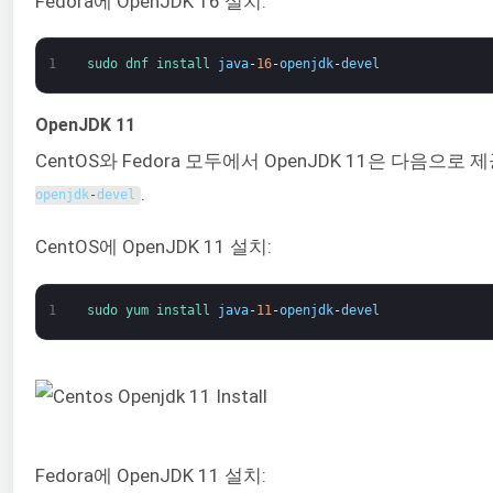
Fedora에 OpenJDK 16 설치:
1
sudo 
dnf 
install 
java
-
16
-
openjdk
-
devel
OpenJDK 11
CentOS와 Fedora 모두에서 OpenJDK 11은 다음으로
.
openjdk
-
devel
CentOS에 OpenJDK 11 설치:
1
sudo 
yum 
install 
java
-
11
-
openjdk
-
devel
Fedora에 OpenJDK 11 설치: