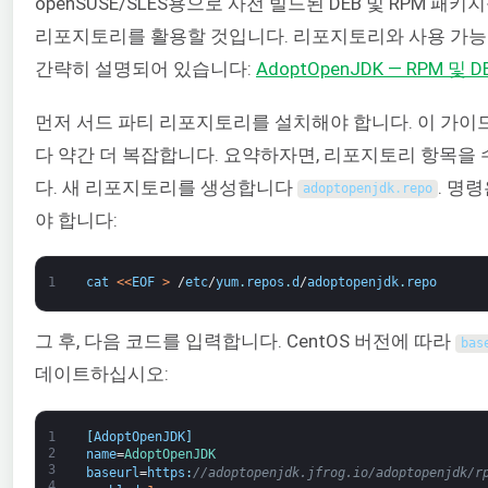
openSUSE/SLES용으로 사전 빌드된 DEB 및 RPM 패
리포지토리를 활용할 것입니다. 리포지토리와 사용 가능
간략히 설명되어 있습니다:
AdoptOpenJDK — RPM 및 
먼저 서드 파티 리포지토리를 설치해야 합니다. 이 가이
다 약간 더 복잡합니다. 요약하자면, 리포지토리 항목을
다. 새 리포지토리를 생성합니다
. 명
adoptopenjdk
.
repo
야 합니다:
1
cat
<
<
EOF
>
/
etc
/
yum
.
repos
.
d
/
adoptopenjdk
.
repo
그 후, 다음 코드를 입력합니다. CentOS 버전에 따라
bas
데이트하십시오:
1
[
AdoptOpenJDK
]
2
name
=
AdoptOpenJDK
3
baseurl
=
https
:
//adoptopenjdk.jfrog.io/adoptopenjdk/r
4