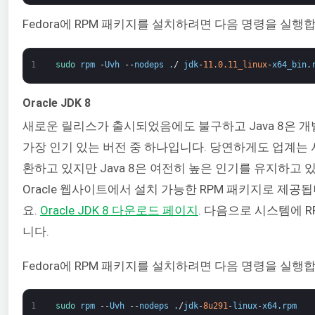
Fedora에 RPM 패키지를 설치하려면 다음 명령을 실행
1
sudo 
rpm
-
Uvh
--
nodeps
.
/
jdk
-
11.0.11_linux
-
x64_bin
.
Oracle JDK 8
새로운 릴리스가 출시되었음에도 불구하고 Java 8은 
가장 인기 있는 버전 중 하나입니다. 당연하게도 업계는
환하고 있지만 Java 8은 여전히 높은 인기를 유지하고 
Oracle 웹사이트에서 설치 가능한 RPM 패키지로 제공
요.
Oracle JDK 8 다운로드 페이지
. 다음으로 시스템에 
니다.
Fedora에 RPM 패키지를 설치하려면 다음 명령을 실행
1
sudo 
rpm
--
Uvh
--
nodeps
.
/
jdk
-
8u291
-
linux
-
x64
.
rpm