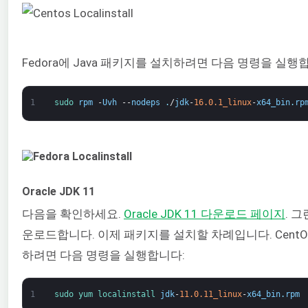
Fedora에 Java 패키지를 설치하려면 다음 명령을 실행
1
sudo 
rpm
-
Uvh
--
nodeps
.
/
jdk
-
16.0.1_linux
-
x64_bin
.
rp
Oracle JDK 11
다음을 확인하세요.
Oracle JDK 11 다운로드 페이지
. 
운로드합니다. 이제 패키지를 설치할 차례입니다. CentO
하려면 다음 명령을 실행합니다:
1
sudo 
yum 
localinstall 
jdk
-
11.0.11_linux
-
x64_bin
.
rpm