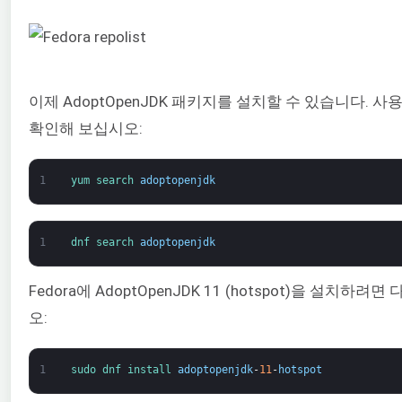
이제 AdoptOpenJDK 패키지를 설치할 수 있습니다. 
확인해 보십시오:
1
yum 
search 
adoptopenjdk
1
dnf 
search 
adoptopenjdk
Fedora에 AdoptOpenJDK 11 (hotspot)을 설치하
오:
1
sudo 
dnf 
install 
adoptopenjdk
-
11
-
hotspot