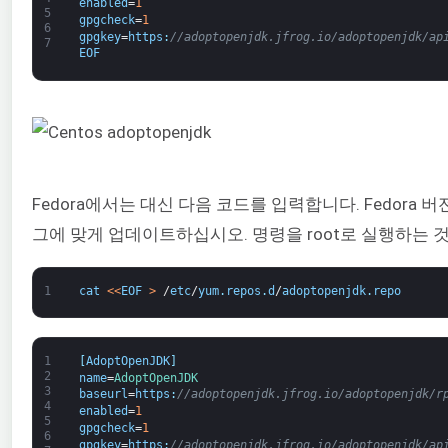
enabled
=
1
5
gpgcheck
=
1
6
gpgkey
=
https
:
//adoptopenjdk.jfrog.io/adoptopenjdk/ap
7
EOF
Fedora에서는 대신 다음 코드를 입력합니다. Fedora 
그에 맞게 업데이트하십시오. 명령을 root로 실행하는 
1
cat
<
<
EOF
>
/
etc
/
yum
.
repos
.
d
/
adoptopenjdk
.
repo
1
[
AdoptOpenJDK
]
2
name
=
AdoptOpenJDK
3
baseurl
=
https
:
//adoptopenjdk.jfrog.io/adoptopenjdk/r
4
enabled
=
1
5
gpgcheck
=
1
6
gpgkey
=
https
:
//adoptopenjdk.jfrog.io/adoptopenjdk/ap