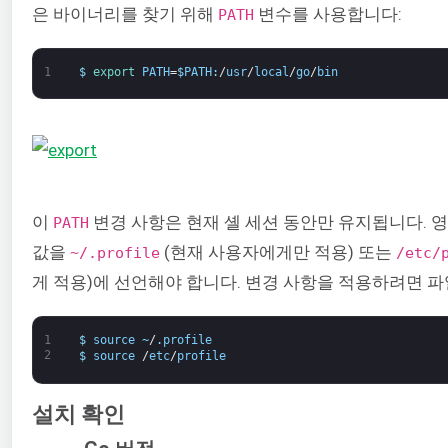
은 바이너리를 찾기 위해
변수를 사용합니다:
PATH
1
$
export 
PATH
=
$
PATH
:
/
usr
/
local
/
go
/
bin
이
변경 사항은 현재 셸 세션 동안만 유지됩니다.
PATH
값을
(현재 사용자에게만 적용) 또는
~/.profile
/etc/
게 적용)에 선언해야 합니다. 변경 사항을 적용하려면 
1
$
source
~
/
.
profile
2
$
source
/
etc
/
profile
설치 확인