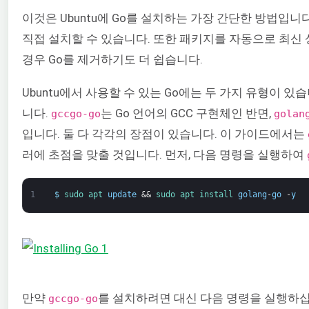
이것은 Ubuntu에 Go를 설치하는 가장 간단한 방법입니
직접 설치할 수 있습니다. 또한 패키지를 자동으로 최신
경우 Go를 제거하기도 더 쉽습니다.
Ubuntu에서 사용할 수 있는 Go에는 두 가지 유형이 있
니다.
는 Go 언어의 GCC 구현체인 반면,
gccgo-go
golan
입니다. 둘 다 각각의 장점이 있습니다. 이 가이드에서는
러에 초점을 맞출 것입니다. 먼저, 다음 명령을 실행하여
1
$
sudo 
apt 
update
&&
sudo 
apt 
install 
golang
-
go
-
y
만약
를 설치하려면 대신 다음 명령을 실행하
gccgo-go