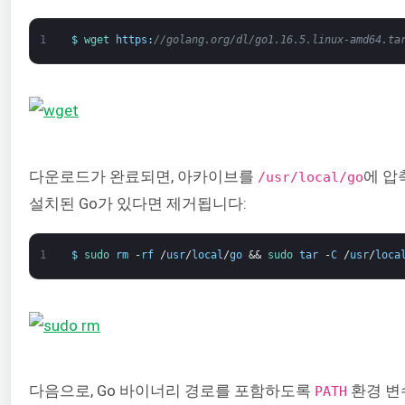
1
$
wget 
https
:
//golang.org/dl/go1.16.5.linux-amd64.ta
다운로드가 완료되면, 아카이브를
에 압
/usr/local/go
설치된 Go가 있다면 제거됩니다:
1
$
sudo 
rm
-
rf
/
usr
/
local
/
go
&&
sudo 
tar
-
C
/
usr
/
loca
다음으로, Go 바이너리 경로를 포함하도록
환경 변
PATH