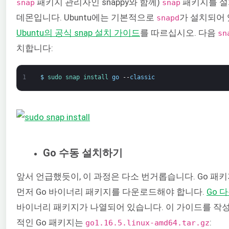
패키지 관리자인 snappy와 함께)
패키지를 설치
snap
snap
데몬입니다. Ubuntu에는 기본적으로
가 설치되어 
snapd
Ubuntu의 공식 snap 설치 가이드
를 따르십시오. 다음
sn
치합니다:
1
$
sudo 
snap 
install 
go
--
classic
Go 수동 설치하기
앞서 언급했듯이, 이 과정은 다소 번거롭습니다. Go 패
먼저 Go 바이너리 패키지를 다운로드해야 합니다.
Go 
바이너리 패키지가 나열되어 있습니다. 이 가이드를 작
적인 Go 패키지는
:
go1.16.5.linux-amd64.tar.gz