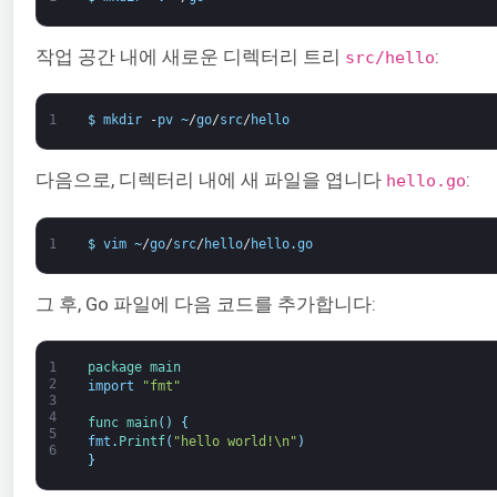
작업 공간 내에 새로운 디렉터리 트리
:
src/hello
1
$
mkdir
-
pv
~
/
go
/
src
/
hello
다음으로, 디렉터리 내에 새 파일을 엽니다
:
hello.go
1
$
vim
~
/
go
/
src
/
hello
/
hello
.
go
그 후, Go 파일에 다음 코드를 추가합니다:
1
package
main
2
import
"fmt"
3
4
func 
main
(
)
{
5
fmt
.
Printf
(
"hello world!\n"
)
6
}