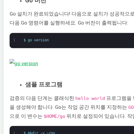
Go 버전
Go 설치가 완료되었습니다! 다음으로 설치가 성공적으
다음 Go 명령어를 실행하세요. Go 버전이 출력됩니다:
1
$
go 
version
샘플 프로그램
검증의 다음 단계는 클래식한
프로그램을 
hello world
을 생성해야 합니다. Go는 작업 공간 위치를 지정하는
GO
으로 이 변수는
위치로 설정되어 있습니다. 작
$HOME/go
1
$
mkdir
-
v
~
/
go