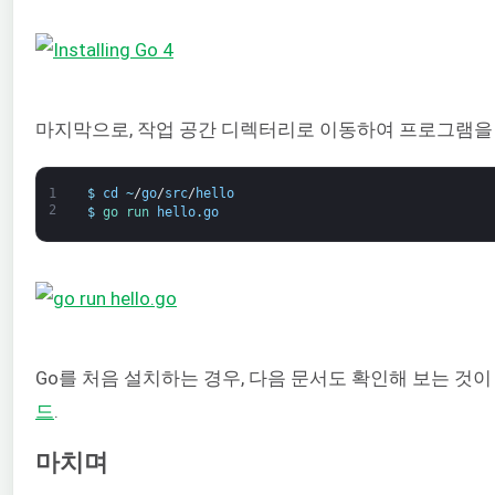
마지막으로, 작업 공간 디렉터리로 이동하여 프로그램을
1
$
cd
~
/
go
/
src
/
hello
2
$
go 
run 
hello
.
go
Go를 처음 설치하는 경우, 다음 문서도 확인해 보는 것이
드
.
마치며