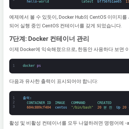
hello
-
world                
latest  
bf756fb1ae65
1
예제에서 볼 수 있듯이, Docker Hub의 CentOS 
되어 실행 중인 CentOS 컨테이너를 갖게 되었습니다.
7단계: Docker 컨테이너 관리
이제 Docker에 익숙해졌으므로, 한동안 사용하다 보면
1
docker 
ps
다음과 유사한 출력이 표시되어야 합니다:
1
출력
:
2
CONTAINER 
ID  
IMAGE   
COMMAND      
CREATED        
3
604c889cf404
centos
"/bin/bash"
20
분 
전  
Up
20
활성 및 비활성 컨테이너를 모두 나열하려면 명령어에 -