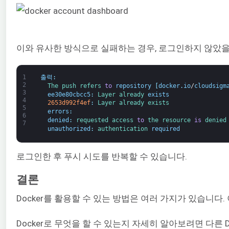
이와 유사한 방식으로 실패하는 경우, 로그인하지 않았을
1
출력
:
2
The 
push 
refers 
to
repository
[
docker
.
io
/
cloudsigm
3
ee30e80cbcc5
:
Layer 
already 
exists
4
2653d992f4ef
:
Layer 
already 
exists
5
errors
:
6
denied
:
requested 
access 
to
the 
resource 
is
denied
7
unauthorized
:
authentication 
required
로그인한 후 푸시 시도를 반복할 수 있습니다.
결론
Docker를 활용할 수 있는 방법은 여러 가지가 있습니
Docker로 무엇을 할 수 있는지 자세히 알아보려면 다른 