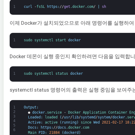
1
curl
-
fsSL 
https
:
//
get
.docker
.com
/
|
sh
이제 Docker가 설치되었으므로 아래 명령어를 실행하여 D
1
sudo 
systemctl 
start 
docker
Docker 데몬이 실행 중인지 확인하려면 다음을 입력합니
1
sudo 
systemctl 
status 
docker
systemctl status 명령어의 출력은 실행 중임을 보
1
Output
:
2
●
docker
.service
-
Docker 
Application 
Container 
En
3
Loaded
:
loaded
(
/
usr
/
lib
/
systemd
/
system
/
docker
.ser
4
Active
:
active
(
running
)
since 
Wed
2021
-
02
-
17
18
:
2
5
Docs
:
https
:
//
docs
.docker
.com
6
Main 
PID
:
21884
(
dockerd
)