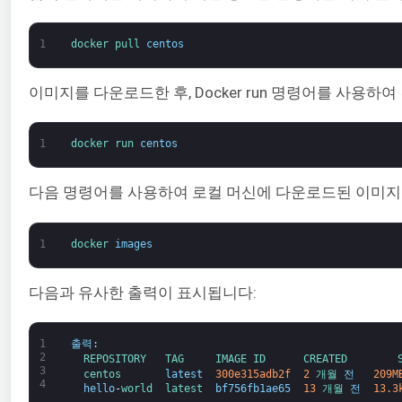
1
docker 
pull 
centos
이미지를 다운로드한 후, Docker run 명령어를 사용
1
docker 
run 
centos
다음 명령어를 사용하여 로컬 머신에 다운로드된 이미지 
1
docker 
images
다음과 유사한 출력이 표시됩니다:
1
출력
:
2
REPOSITORY   
TAG     
IMAGE 
ID      
CREATED        
3
centos       
latest
300e315adb2f
2
개월 
전
209M
4
hello
-
world  
latest  
bf756fb1ae65
13
개월 
전
13.3