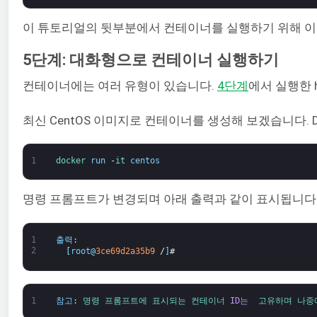
이 튜토리얼의 뒷부분에서 컨테이너를 실행하기 위해 이미지
5단계: 대화형으로 컨테이너 실행하기
컨테이너에는 여러 유형이 있습니다.
4단계
에서 실행한 
최신 CentOS 이미지로 컨테이너를 생성해 보겠습니다. Do
1
docker 
run
-
it 
centos
명령 프롬프트가 변경되며 아래 출력과 같이 표시됩니다
1
출력
:
2
[
root
@
3ce69d2a35b9
/
]
#
1
참고
:
명령 
프롬프트에 
표시되는 
컨테이너 
ID는 
고유하며 
나중