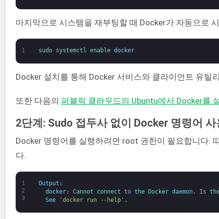
마지막으로 시스템을 재부팅할 때 Docker가 자동으로
1
sudo 
systemctl 
enable 
docker
Docker 설치를 통해 Docker 서비스와 클라이언트 유
또한 다음의
퍼블릭 클라우드의 Ubuntu에서 Docker
2단계: Sudo 접두사 없이 Docker 명령어
Docker 명령어를 실행하려면 root 권한이 필요합니다.
다.
1
Output
:
2
docker
:
Cannot 
connect 
to
the 
Docker 
daemon
.
Is
th
3
See
'docker run --help'
.