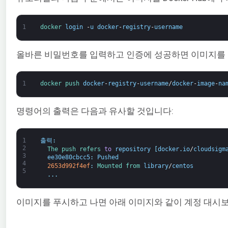
1
docker 
login
-
u
docker
-
registry
-
username
올바른 비밀번호를 입력하고 인증에 성공하면 이미지를 
1
docker 
push 
docker
-
registry
-
username
/
docker
-
image
-
na
명령어의 출력은 다음과 유사할 것입니다:
1
출력
:
2
The 
push 
refers 
to
repository
[
docker
.
io
/
cloudsigm
3
ee30e80cbcc5
:
Pushed
4
2653d992f4ef
:
Mounted 
from 
library
/
centos
5
.
.
.
이미지를 푸시하고 나면 아래 이미지와 같이 계정 대시