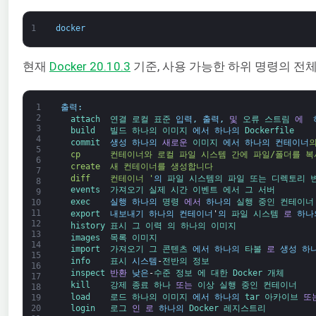
1
docker
현재
Docker 20.10.3
기준, 사용 가능한 하위 명령의 전
1
출력
:
2
attach  
연결 
로컬 
표준 
입력
,
출력
,
및
오류 
스트림 
에 
3
build   
빌드 
하나의 
이미지 
에서
하나의
Dockerfile
4
commit  
생성
하나의
새로운
이미지 
에서
하나의
컨테이너
5
  cp      컨테이너와 로컬 파일 시스템 간에 파일/폴더를 
6
  create  새 컨테이너를 생성합니다
7
  diff    컨테이너 '
의
파일 시스템의 파일 또는 디렉토리 
8
events  
가져오기 
실제 
시간 
이벤트 
에서 
그 
서버
9
exec    
실행
하나의
명령 
에서
하나의
실행 중인 
컨테이너
10
11
export  
내보내기
하나의
컨테이너
'
의
파일 시스템 
로
하나
12
history 
표시 
그 
이력 
의 
하나의 
이미지
13
images  
목록 
이미지
14
import  
가져오기 
그 
콘텐츠 
에서
하나의
타볼 
로
생성
하
15
info    
표시 
시스템
-
전반의 
정보
16
inspect 
반환
낮은
-
수준 
정보 
에 대한 
Docker 
개체
17
kill    
강제 종료 
하나 
또는
이상 
실행 중인 
컨테이너
18
load    
로드 
하나의 
이미지 
에서
하나의
tar 
아카이브 
또
19
20
login   
로그 
인
로
하나의
Docker 
레지스트리