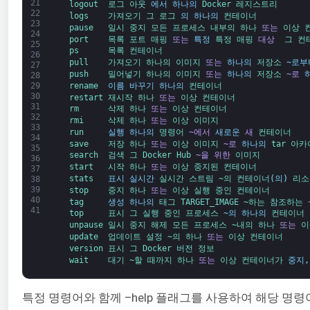
21
logout  
로그 
아웃 
에서
하나의
Docker 
레지스트리
22
logs    
가져오기 
그 
로그 
의
하나의
컨테이너
23
pause   
일시 중지 
모든 
프로세스 
내부의 
하나 
또는
이상 
24
port    
목록 
포트 
매핑 
또는
특정
특정 
매핑 
대상 
그 
컨
25
ps      
목록 
컨테이너
26
pull    
가져오기 
하나의 
이미지 
또는
하나의
저장소 
~로부
27
push    
밀어넣기 
하나의 
이미지 
또는
하나의
저장소 
~로
28
rename  
이름 바꾸기
하나의
컨테이너
29
30
restart 
재시작 
하나 
또는
이상 
컨테이너
31
rm      
삭제 
하나 
또는
이상 
컨테이너
32
rmi     
삭제 
하나 
또는
이상 
이미지
33
run     
실행
하나의
명령어 
~에서
새로운
새
컨테이너
34
save    
저장 
하나 
또는
이상 
이미지 
~로
하나의
tar 
아카
35
search  
검색 
그 
Docker 
Hub 
~을 위한
이미지
36
start   
시작 
하나 
또는
이상 
중지된 
컨테이너
37
stats   
표시
실시간
실시간 
스트림 
~의 
컨테이너
(
의
)
리소
38
39
stop    
중지 
하나 
또는
이상 
실행 중인 
컨테이너
40
tag     
생성
하나의
태그 
TARGET_IMAGE 
~하는 
참조하는 
41
top     
표시 
그 
실행 중인 
프로세스 
~의
하나의
컨테이너
unpause 
일시 중지 해제 
모든 
프로세스 
~내의 
하나 
또는
이
update  
업데이트 
설정 
~의 
하나 
또는
이상 
컨테이너
version 
표시 
그 
Docker 
버전 
정보
wait    
대기 
~할 때까지 
하나 
또는
이상 
컨테이너가 
중지
,
특정 명령어와 함께 –help 플래그를 사용하여 해당 명령