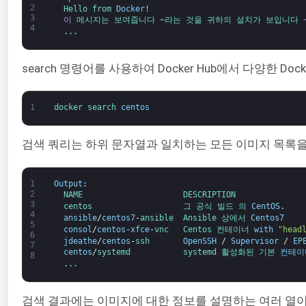
2
Hello 
from 
Docker
!
3
이
메시지는 
보여줍니다 
~라는 것을 
귀하의 
설치가 
보입니다 
4
.
.
.
search 명령어를 사용하여 Docker Hub에서 다양한 
1
docker 
search 
centos
검색 쿼리는 하위 문자열과 일치하는 모든 이미지 목록을
1
Output
:
2
NAME                     
DESCRIPTION              
3
centos                   
그 
공식 
빌드 
의 
CentOS
.
4
ansible
/
centos7
-
ansible  
Ansible 
상에서 
Centos7
5
consol
/
centos
-
xfce
-
vnc   
Centos 
컨테이너 
with
"head
6
jdeathe
/
centos
-
ssh       
OpenSSH
/
Supervisor
/
EP
7
centos
/
systemd           
systemd 
활성화된 
기본 
컨테이
8
.
.
.
검색 결과에는 이미지에 대한 정보를 설명하는 여러 열이 있