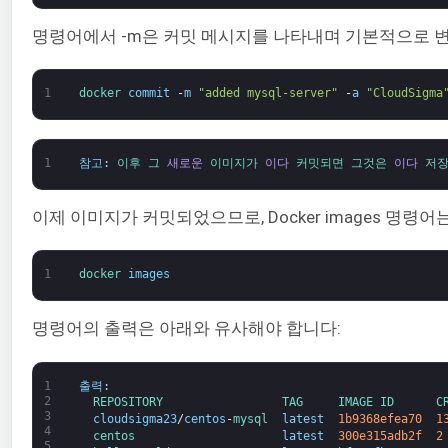
명령어에서 -m은 커밋 메시지를 나타내며 기본적으로 변경된
1
docker 
commit
-
m
"added mysql-server"
-
a
"CloudSigma
1
참고
:
이후 
그 
새로운
이미지가 
이다
커밋되면 
그것은 
이다
저장
이제 이미지가 커밋되었으므로, Docker images 명
1
docker 
images
명령어의 출력은 아래와 유사해야 합니다:
1
출력
:
2
REPOSITORY                 
TAG     
IMAGE 
ID      
C
3
cloudsigma23
/
centos
-
mysql  
latest
1b9368efea70
1
4
centos                     
latest
300e315adb2f
2
5