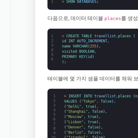
1
>
SHOW 
DATABASES
;
다음으로, 데이터 테이블
를 생성
places
1
>
CREATE 
TABLE 
travellist
.
places
(
2
id 
INT
AUTO_INCREMENT
,
3
name 
VARCHAR
(
255
)
,
4
visited 
BOOLEAN
,
5
PRIMARY 
KEY
(
id
)
6
)
;
테이블에 몇 가지 샘플 데이터를 채워 
1
>
INSERT 
INTO 
travellist
.
places
(
n
2
VALUES
(
"Tokyo"
,
false
)
,
3
(
"Delhi"
,
true
)
,
4
(
"Shanghai"
,
false
)
,
5
(
"Moscow"
,
true
)
,
6
(
"Lisbon"
,
true
)
,
7
(
"Denver"
,
false
)
,
8
(
"Berlin"
,
false
)
,
9
(
"Istanbul"
,
false
)
,
10