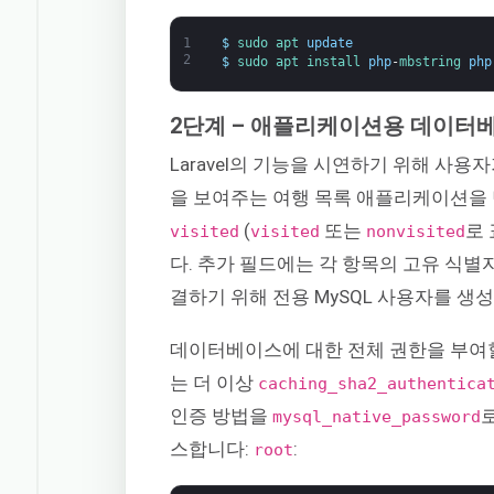
1
$
sudo 
apt 
update
2
$
sudo 
apt 
install 
php
-
mbstring 
php
2단계 – 애플리케이션용 데이터
Laravel의 기능을 시연하기 위해 사
을 보여주는 여행 목록 애플리케이션을 
(
또는
로 
visited
visited
nonvisited
다. 추가 필드에는 각 항목의 고유 식별자
결하기 위해 전용 MySQL 사용자를 생
데이터베이스에 대한 전체 권한을 부여할 
는 더 이상
caching_sha2_authentica
인증 방법을
mysql_native_password
스합니다:
:
root