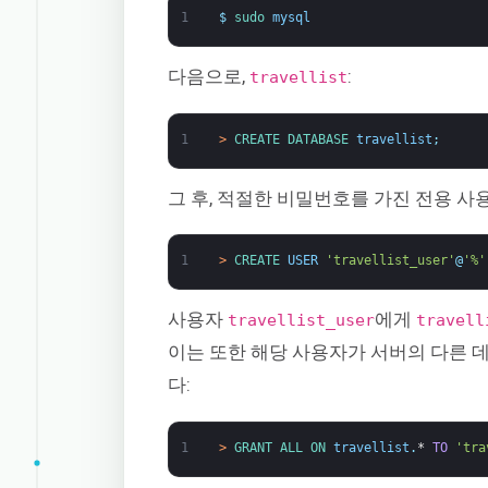
1
$
sudo 
mysql
다음으로,
:
travellist
1
>
CREATE 
DATABASE 
travellist
;
그 후, 적절한 비밀번호를 가진 전용 사
1
>
CREATE 
USER
'travellist_user'
@
'%'
사용자
에게
travellist_user
travell
이는 또한 해당 사용자가 서버의 다른
다:
1
>
GRANT 
ALL 
ON 
travellist
.
*
TO
'tra