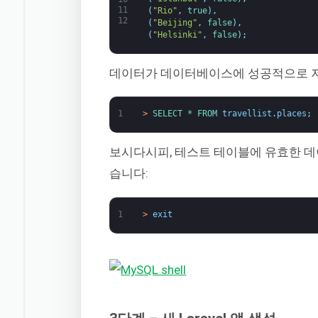
11
(
"Rio"
,
true
)
,
12
(
"Beijing"
,
false
)
,
(
"Helsinki"
,
false
)
;
데이터가 데이터베이스에 성공적으로 
1
>
SELECT *
FROM 
travellist
.
places
;
보시다시피, 테스트 테이블에 유효한 데이
습니다:
1
>
exit