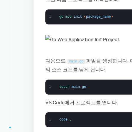
1
go 
mod 
init
<
package_name
>
다음으로,
파일을 생성합니다. 이
main
.
go
의 소스 코드를 담게 됩니다:
1
touch 
main
.
go
VS Code에서 프로젝트를 엽니다:
1
code
.