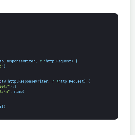
tp
.
ResponseWriter
,
r *
http
.
Request
)
{
d"
)
c
(
w
http
.
ResponseWriter
,
r *
http
.
Request
)
{
eet/"
)
:
]
%s\n"
,
name
)
il
)