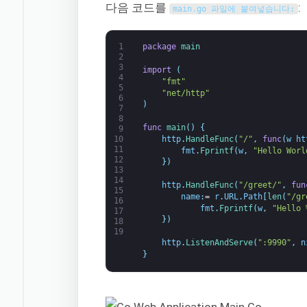
다음 코드를
:
main
.
go 파일에 붙여넣습니다:
1
package
main
2
3
import
(
4
"fmt"
5
"net/http"
6
)
7
8
func
main
(
)
{
9
http
.
HandleFunc
(
"/"
,
func
(
w
ht
10
11
fmt
.
Fprintf
(
w
,
"Hello Worl
12
}
)
13
14
http
.
HandleFunc
(
"/greet/"
,
fun
15
name
:
=
r
.
URL
.
Path
[
len
(
"/gr
16
fmt
.
Fprintf
(
w
,
"Hello 
17
}
)
18
19
http
.
ListenAndServe
(
":9990"
,
n
}