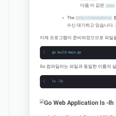
다음 이 값은
name
The
함
http
.
ListenAndServe
수신 대기하고 있습니다.
이제 프로그램이 준비되었으므로 파일을
1
go 
build 
main
.
go
Go 컴파일러는 파일과 동일한 이름의 
1
ls
-
lh