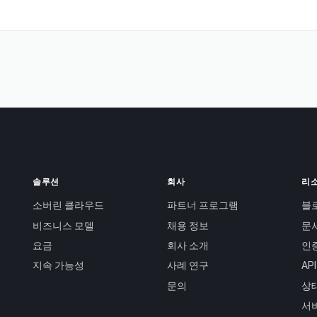
솔루션
회사
리
소버린 클라우드
파트너 프로그램
블
비즈니스 모델
채용 정보
문
요금
회사 소개
인
지속 가능성
사례 연구
AP
문의
상
서