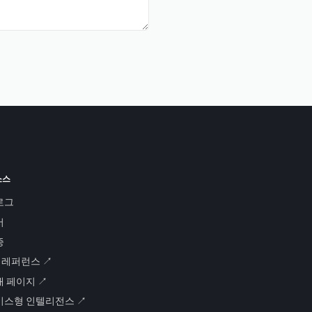
소스
로그
서
증
I 레퍼런스 ↗
태 페이지 ↗
비스형 인텔리전스 ↗