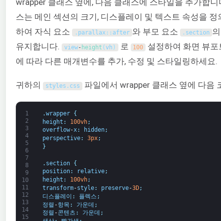
wrapper 클래스 옆에, 다음 클래스에 스타일을 추가합니
스는 메인 섹션의 크기, 디스플레이 및 텍스트 속성을 
하여 자식 요소
와 부모 요소
의
.
parallax
:
:
after
.
section
유지합니다.
로
설정하여 화면 뷰포
view
-
height
(
vh
)
100
에 따라 다른 매개변수를 추가, 수정 및 스타일링하세요.
귀하의
파일에서 wrapper 클래스 옆에 다음
styles
.
css
1
.
wrapper
{
2
height
:
100vh
;
3
overflow
-
x
:
hidden
;
4
perspective
:
3px
;
5
}
6
7
.
section
{
8
position
:
relative
;
9
height
:
100vh
;
10
11
transform
-
style
:
preserve
-
3D
;
12
디스플레이
:
플렉스
;
13
정렬
-
항목
:
가운데
;
14
정렬
-
콘텐츠
:
가운데
;
15