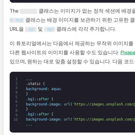
The
클래스는 이미지가 없는 정적 섹션에 배경
.
static
클래스는 배경 이미지를 보관하기 위한 고유한 클
두 섹션
URL을
및
클래스에 각각 추가합니다.
.
bg1
.
bg2
이 튜토리얼에서는 다음에서 제공하는 무작위 이미지를
다른 웹사이트의 이미지를 사용할 수도 있습니다:
Pixapa
있으며, 원하는 대로 맞춤 설정할 수 있습니다. 다음 코
1
.
.
.
2
.
static
{
3
background
:
aqua
;
4
}
5
.
bg1
:
:
after
{
6
background
-
image
:
url
(
'https://images.unsplash.com/
7
}
8
.
bg2
:
:
after
{
9
background
-
image
:
url
(
'https://images.unsplash.com/
10
.
.
.