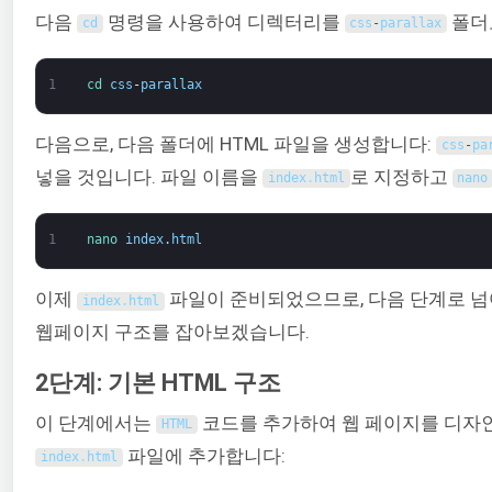
다음
명령을 사용하여 디렉터리를
폴더
cd
css
-
parallax
1
cd 
css
-
parallax
다음으로, 다음 폴더에 HTML 파일을 생성합니다:
css
-
pa
넣을 것입니다. 파일 이름을
로 지정하고
index
.
html
nano
1
nano 
index
.
html
이제
파일이 준비되었으므로, 다음 단계로 
index
.
html
웹페이지 구조를 잡아보겠습니다.
2단계: 기본 HTML 구조
이 단계에서는
코드를 추가하여 웹 페이지를 디자인
HTML
파일에 추가합니다:
index
.
html