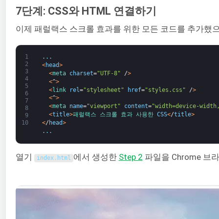
7단계: CSS와 HTML 연결하기
이제 패럴랙스 스크롤 효과를 위한 모든 코드를 추가했으
1
.
.
.
2
<
head
>
3
<
meta 
charset
=
"UTF-8"
/
>
4
<
^
>
5
<
link 
rel
=
"stylesheet"
href
=
"styles.css"
/
>
6
<
^
>
7
<
meta 
name
=
"viewport"
content
=
"width=device-width
8
<
title
>
패럴랙스 
스크롤 
효과 
사용한 
CSS
<
/
title
>
9
<
/
head
>
10
.
.
.
열기
에서 생성한
Step 2
파일을 Chrome 브
index
.
html