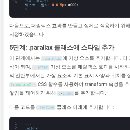
색상
:
빨간색
;
16
텍스트
-
그림자
:
0
0
5px
#000;
}
다음으로, 패럴랙스 효과를 만들고 실제로 적용하기 위
지정하겠습니다.
5단계: .parallax 클래스에 스타일 추가
이 단계에서는
에 가상 요소를 추가합니다. 이
.
parallax
식이 되며,
가상 요소를 패럴랙스 효과를 시작하
:
:
after
의 전반부에서는 가상 요소의 기본 표시 사양과 위치를
CSS 함수를 사용하여 transform 속성을 
translateZ
(
)
쌓임을 제어하기 위해
를 추가합니다.
z
-
index
다음 코드를
클래스 아래에 추가합니다:
.
section
1
.
.
.
2
.
섹션
{