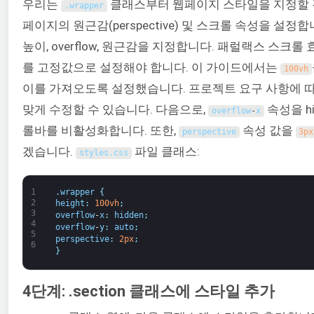
우리는
클래스부터 웹페이지 스타일을 지정할 
.
wrapper
페이지의 원근감(perspective) 및 스크롤 속성을 설정합
높이, overflow, 원근감을 지정합니다. 패럴랙스 스크롤 
를 고정값으로 설정해야 합니다. 이 가이드에서는
100vh
이를 가져오도록 설정했습니다. 프로젝트 요구 사항에 
맞게 수정할 수 있습니다. 다음으로,
속성을 h
overflow
-
x
롤바를 비활성화합니다. 또한,
속성 값을
perspective
3px
겠습니다.
파일 클래스:
styles
.
css
1
.
wrapper
{
2
height
:
100vh
;
3
overflow
-
x
:
hidden
;
4
overflow
-
y
:
auto
;
5
perspective
:
2px
;
6
}
4단계: .section 클래스에 스타일 추가