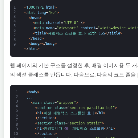
1
<
!
DOCTYPE 
html
>
2
<
html 
lang
=
"ko"
>
3
<
head
>
4
<
meta 
charset
=
"UTF-8"
/
>
5
<
meta 
name
=
"viewport"
content
=
"width=device-widt
6
<
title
>
패럴랙스 
스크롤 
효과 
with 
CSS
<
/
title
>
7
<
/
head
>
8
<
body
>
<
/
body
>
9
<
/
html
>
웹 페이지의 기본 구조를 설정한 후, 배경 이미지용 두 개와
의 섹션 클래스를 만듭니다. 다음으로, 다음의 코드 줄을
1
<
body
>
2
.
.
.
3
<
main 
class
=
"wrapper"
>
4
<
section 
class
=
"section parallax bg1"
>
5
<
h1
>
이전 
패럴랙스 
스크롤링 
효과
<
/
h1
>
6
<
/
section
>
7
<
section 
class
=
"section static"
>
8
<
h1
>
환영합니다 
에 
패럴랙스 
스크롤링
<
/
h1
>
9
<
/
section
>
10