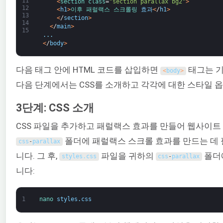
11
<
section 
class
=
"section parallax bg2"
>
12
<
h1
>
이후 
패럴랙스 
스크롤링 
효과
<
/
h1
>
13
<
/
section
>
14
<
/
main
>
15
.
.
.
<
/
body
>
다음 태그 안에 HTML 코드를 삽입하면
태그는 기
<
body
>
다음 단계에서는 CSS를 소개하고 각각에 대한 스타일 
3단계: CSS 소개
CSS 파일을 추가하고 패럴랙스 효과를 만들어 웹사이트
폴더에 패럴랙스 스크롤 효과를 만드는 데 필
css
-
parallax
니다. 그 후,
파일을 귀하의
폴더
styles
.
css
css
-
parallax
니다:
1
nano 
styles
.
css