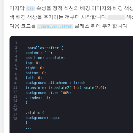
마지막
속성을 정적 섹션의 배경 이미지와 배경 색상
CSS
색 배경 색상을 추가하는 것부터 시작합니다.
섹
.
static
다음 코드를
클래스 뒤에 추가합니다:
.
parallax
:
:
after
1
.
.
.
2
.
parallax
:
:
after
{
3
content
:
" "
;
4
position
:
absolute
;
5
top
:
0
;
6
right
:
0
;
7
bottom
:
0
;
8
left
:
0
;
9
background
-
attachment
:
fixed
;
10
11
transform
:
translateZ
(
-
1px
)
scale
(
2.0
)
;
12
background
-
size
:
100
%
;
13
z
-
index
:
-
1
;
14
}
15
16
.
static
{
17
background
:
aqua
;
18
}
.
.
.