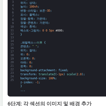
3
위치
:
상대
;
4
높이
:
100vh
;
5
변형
-
스타일
:
보존
-
3D
;
6
표시
:
플렉스
;
7
정렬
-
항목
:
가운데
;
8
정렬
-
콘텐츠
:
가운데
;
9
색상
:
흰색
;
10
11
텍스트
-
그림자
:
0
0
5px
#000;
12
}
13
14
.
패럴랙스
:
:
이후
{
15
콘텐츠
:
" "
;
16
위치
:
절대
;
17
위
:
0
;
18
오른쪽
:
0
;
19
20
아래
:
0
;
21
왼쪽
:
0
;
22
background
-
attachment
:
fixed
;
23
transform
:
translateZ
(
-
1px
)
scale
(
2.0
)
;
24
background
-
size
:
100
%
;
25
z
-
index
:
-
1
;
}
.
.
.
6단계: 각 섹션의 이미지 및 배경 추가