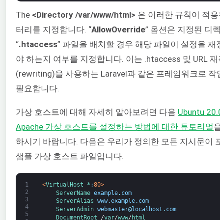
The
<Directory /var/www/html>
은 이러한 규칙이 적용
터리를 지정합니다. “
AllowOverride
” 옵션은 지정된 디
“
.htaccess
” 파일을 배치할 경우 해당 파일이 설정을 
야 하는지 여부를 지정합니다. 이는 .htaccess 및 URL 
(rewriting)을 사용하는 Laravel과 같은 프레임워크로 
필요합니다.
가상 호스트에 대해 자세히 알아보려면 다음
Ubuntu 2
Apache 가상 호스트를
설정하는 방법에 대한 튜토리얼
하시기 바랍니다. 다음은 우리가 정의한 모든 지시문이 
샘플 가상 호스트 파일입니다.
1
<
VirtualHost *
:
80
>
2
ServerName 
example
.
com
3
ServerAlias 
www
.
example
.
com
4
ServerAdmin 
webmaster
@
localhost
.
com
5
DocumentRoot
/
var
/
www
/
html