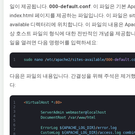
일이 제공됩니다.
000-default.conf
. 이 파일은 기본 Apa
index.html 페이지를 제공하는 파일입니다. 이 파일은 sit
available 디렉터리에 위치합니다. 이 파일의 내용은 Apac
상 호스트 파일의 형식에 대한 전반적인 개념을 제공합니
일을 열려면 다음 명령어를 입력하세요:
1
sudo 
nano
/
etc
/
apache2
/
sites
-
available
/
000
-
default
.
c
다음은 파일의 내용입니다. 간결성을 위해 주석은 제거
다:
1
<
VirtualHost *
:
80
>
2
3
ServerAdmin
webmaster
@
localhost
4
DocumentRoot
/
var
/
www
/
html
5
6
ErrorLog
$
{
APACHE_LOG_DIR
}
/
error
.
log
7
CustomLog
$
{
APACHE_LOG_DIR
}
/
access
.
log 
combi
8