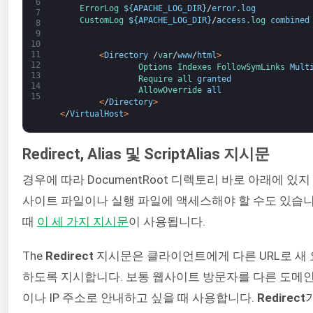
6
ErrorLog
$
{
APACHE_LOG_DIR
}
/
error
.
log
7
CustomLog
$
{
APACHE_LOG_DIR
}
/
access
.
log 
combined
8
9
10
11
<
Directory
/
var
/
www
/
html
>
12
Options 
Indexes 
FollowSymLinks 
Mult
13
Require 
all 
granted
14
AllowOverride 
all
15
<
/
Directory
>
<
/
VirtualHost
>
Redirect, Alias 및 ScriptAlias 지시문
경우에 따라 DocumentRoot 디렉토리 바로 아래에 있지
사이트 파일이나 실행 파일에 액세스해야 할 수도 있습니
때
이 세 가지 지시문
이 사용됩니다.
The
Redirect
지시문은 클라이언트에게 다른 URL로 새
하도록 지시합니다. 보통 웹사이트 방문자를 다른 도메인
이나 IP 주소로 안내하고 싶을 때 사용합니다.
Redirect
가