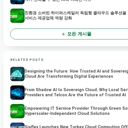
친환경 소버린 하이퍼스케일러 독립형 클라우드 솔루션을 통
서비스 제공업체 역량 강화
모든 게시물
RELATED POSTS
Designing the Future: How Trusted AI and Soverei
Cloud Are Transforming Digital Experiences
From Shadow AI to Sovereign Cloud: Why Local Ser
Providers and Telcos Are the Future of Trusted AI
Empowering IT Service Provider Through Green So
Hyperscaler-Independent Cloud Solutions
Siaflex Launches New Turkey Cloud Computing Off