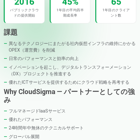
2016
45%
65
パブリッククラウ
1年目の平均四半
1年目のクライア
ドの提供開始
期成長率
ント数
課題
異なるテクノロジーにまたがる社内仮想インフラの維持にかかる
OPEX（運営費）を削減
日常のパフォーマンスと効率の向上
イノベーションを起こし、デジタルトランスフォーメーション
（DX）プロジェクトを推進する
優れたICTサービスを提供するためにクラウド戦略を再考する
Why CloudSigma — パートナーとしての強
み
フルマネージドIaaSサービス
優れたパフォーマンス
24時間年中無休のテクニカルサポート
グローバル展開