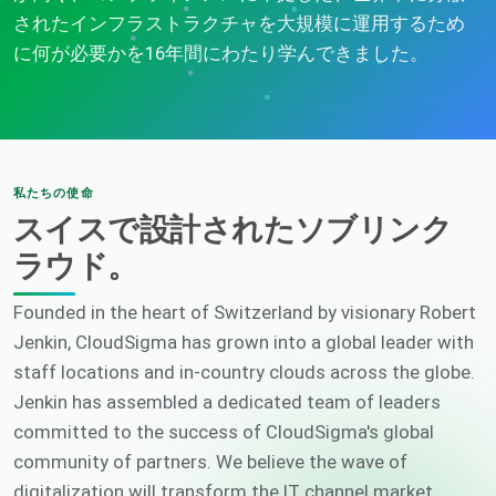
されたインフラストラクチャを大規模に運用するため
に何が必要かを16年間にわたり学んできました。
私たちの使命
スイスで設計されたソブリンク
ラウド。
Founded in the heart of Switzerland by visionary Robert
Jenkin, CloudSigma has grown into a global leader with
staff locations and in-country clouds across the globe.
Jenkin has assembled a dedicated team of leaders
committed to the success of CloudSigma's global
community of partners. We believe the wave of
digitalization will transform the IT channel market,