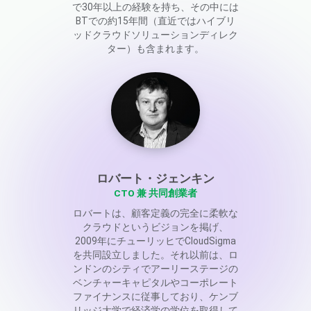
で30年以上の経験を持ち、その中には
BTでの約15年間（直近ではハイブリ
ッドクラウドソリューションディレク
ター）も含まれます。
ロバート・ジェンキン
CTO 兼 共同創業者
ロバートは、顧客定義の完全に柔軟な
クラウドというビジョンを掲げ、
2009年にチューリッヒでCloudSigma
を共同設立しました。それ以前は、ロ
ンドンのシティでアーリーステージの
ベンチャーキャピタルやコーポレート
ファイナンスに従事しており、ケンブ
リッジ大学で経済学の学位を取得して