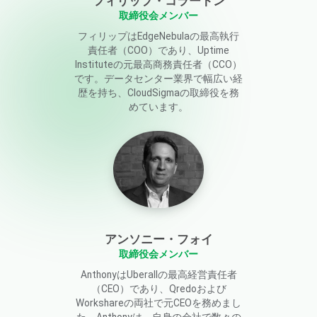
フィリップ・コラートン
取締役会メンバー
フィリップはEdgeNebulaの最高執行
責任者（COO）であり、Uptime
Instituteの元最高商務責任者（CCO）
です。データセンター業界で幅広い経
歴を持ち、CloudSigmaの取締役を務
めています。
アンソニー・フォイ
取締役会メンバー
AnthonyはUberallの最高経営責任者
（CEO）であり、Qredoおよび
Workshareの両社で元CEOを務めまし