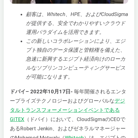
顧客は、Whitech、HPE、およびCloudSigma
が提供する、安全でわかりやすいクラウド
運用パラダイムを活用できます。
この新しいコラボレーションにより、エジ
プト独自のデータ保護と管轄権を備えた、
急速に新興するエジプト経済向けのローカ
ルなソブリンコンピューティングサービス
が可能になります。
ドバイ
– 2022年10月17日-
毎年開催されるエンタ
ープライズテクノロジーおよびグローバルな
デジ
タルトランスフォーメーションイベントである
GITEX
（ドバイ）において、CloudSigmaのCEOで
あるRobert Jenkin、およびゼネラルマネージャー
のMohamed Metwaly（
Whitech
）は、エジプトの