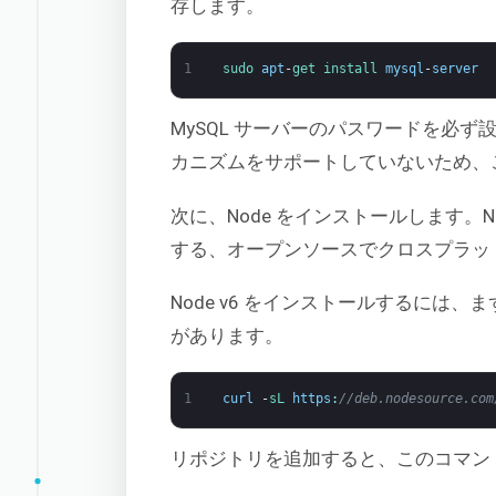
存します。
1
sudo 
apt
-
get 
install 
mysql
-
server
MySQL サーバーのパスワードを必ず
カニズムをサポートしていないため、
次に、Node をインストールします。Node
する、オープンソースでクロスプラットフォ
Node v6 をインストールするには、ま
があります。
1
curl
-
sL 
https
:
//deb.nodesource.com
リポジトリを追加すると、このコマンド