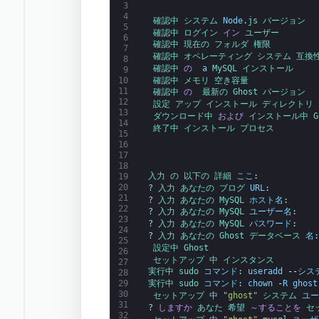
3
4
確認中 
システム 
Node
.
js 
バージョン
5
確認中 
ログイン 
イン
ユーザー
6
確認中 
現在の 
フォルダ 
権限
7
確認中 
オペレーティング 
システム 
互換
8
確認中 
の 
a
MySQL 
インストール
9
確認中 
メモリ 
空き容量
10
11
確認中 
の 
最新の 
Ghost 
バージョン
12
設定 
アップ 
インストール 
ディレクトリ
13
ダウンロード中 
および
インストール中 
G
14
終了中 
インストール 
プロセス
15
16
17
18
入力 
の 
以下の 
詳細 
ここ
:
19
20
?
入力 
あなたの 
ブログ 
URL
:
21
?
入力 
あなたの 
MySQL 
ホスト名
:
22
?
入力 
あなたの 
MySQL 
ユーザー名
:
23
?
入力 
あなたの 
MySQL 
パスワード
:
24
?
入力 
あなたの 
Ghost 
データベース 
名
:
25
設定中 
Ghost
26
セットアップ 
中 
インスタンス
27
実行中 
sudo 
コマンド
:
useradd
--
シス
28
実行中 
sudo 
コマンド
:
chown
-
R
ghost
29
30
セットアップ 
中
"ghost"
システム 
ユー
31
?
しますか
あなた 
希望 
～することを
セ
32