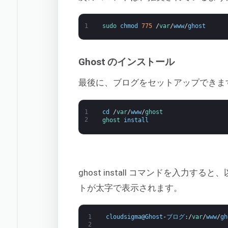
1
sudo 
chmod
775
/
var
/
www
/
ghost
Ghost のインストール
最後に、ブログをセットアップできま
1
cd
/
var
/
www
/
ghost
2
ghost 
install
ghost install コマンドを入
トが太字で表示されます。
1
cloudsigma
@
Ghost
-
ブログ
:
/
var
/
www
/
gh
2