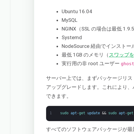
Ubuntu 16.04
MySQL
NGINX（SSL の場合は最低 1.9.
Systemd
NodeSource 経由でインストール
最低 1GB のメモリ（
スワップ
実行用の非 root ユーザー
ghos
サーバー上では、まずパッケージリス
アップグレードします。これにより、
できます。
1
sudo 
apt
-
get 
update
&&
sudo 
apt
-
get
すべてのソフトウェアパッケージが最