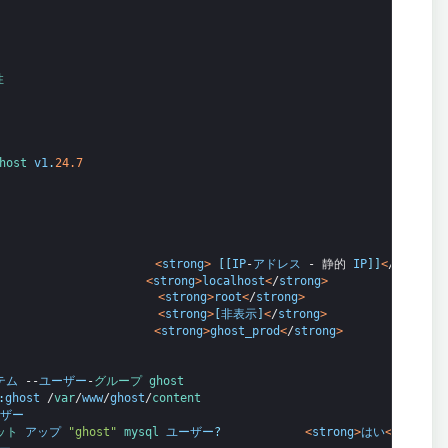
性
host 
v1
.
24.7
<
strong
>
[
[
IP
-
アドレス
-
静的
IP
]
]
<
/
strong
>
<
strong
>
localhost
<
/
strong
>
<
strong
>
root
<
/
strong
>
<
strong
>
[
非表示
]
<
/
strong
>
<
strong
>
ghost_prod
<
/
strong
>
テム
--
ユーザー
-
グループ 
ghost
:
ghost
/
var
/
www
/
ghost
/
content
ザー
ット 
アップ
"ghost"
mysql 
ユーザー
?
<
strong
>
はい
<
/
strong
>