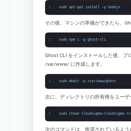
1
sudo 
apt
-
get 
install
-
y
nodejs
その後、マシンの準備ができたら、Gh
1
sudo 
npm
i
-
g
ghost
-
cli
Ghost CLI をインストールした後
/var/www/ に作成します。
1
sudo 
mkdir
-
p
/
var
/
www
/
ghost
次に、ディレクトリの所有権をユーザー「
1
sudo 
chown 
cloudsigma
:
cloudsigma
/
v
次のコマンドは、推奨されているよう