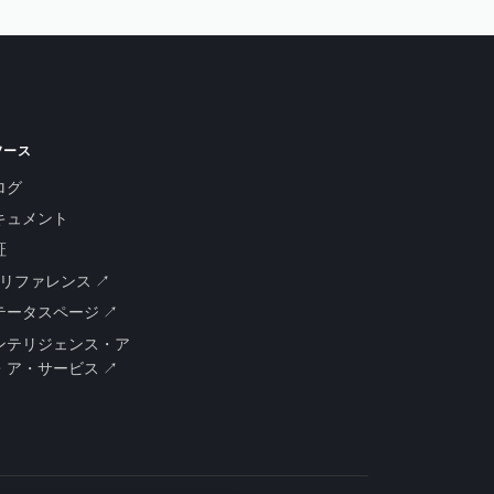
ソース
ログ
キュメント
証
PIリファレンス ↗
テータスページ ↗
ンテリジェンス・ア
・ア・サービス ↗