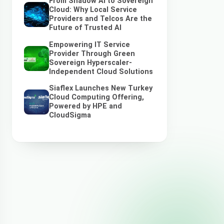
From Shadow AI to Sovereign
Cloud: Why Local Service
Providers and Telcos Are the
Future of Trusted AI
Empowering IT Service
Provider Through Green
Sovereign Hyperscaler-
Independent Cloud Solutions
Siaflex Launches New Turkey
Cloud Computing Offering,
Powered by HPE and
CloudSigma