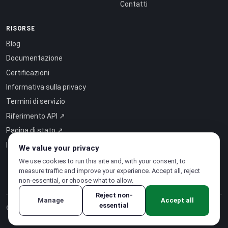
Contatti
RISORSE
Blog
Documentazione
Certificazioni
Informativa sulla privacy
Termini di servizio
Riferimento API ↗
Pagina di stato ↗
Intelligenza come servizio ↗
We value your privacy
We use cookies to run this site and, with your consent, to
measure traffic and improve your experience. Accept all, reject
non-essential, or choose what to allow.
Reject non-
Manage
Accept all
essential
© 2026 CloudSigma Holding AG.
Tutti i diritti riservati
.