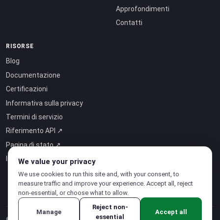
Approfondimenti
Contatti
RISORSE
Blog
Documentazione
Certificazioni
Informativa sulla privacy
Termini di servizio
Riferimento API ↗
Pagina di stato ↗
Intelligenza come servizio ↗
We value your privacy
We use cookies to run this site and, with your consent, to
measure traffic and improve your experience. Accept all, reject
non-essential, or choose what to allow.
Reject non-
Manage
Accept all
essential
© 2026 CloudSigma Holding AG.
Tutti i diritti riservati
.