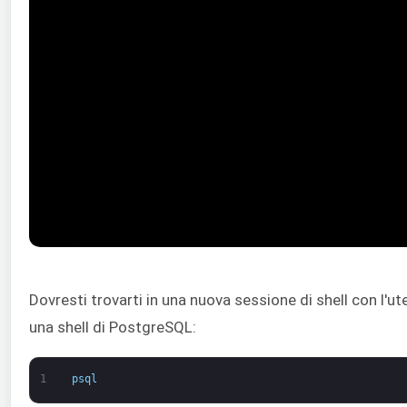
Dovresti trovarti in una nuova sessione di shell con l'u
una shell di PostgreSQL:
1
psql