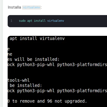
Installa
:
virtualenv
1
sudo 
apt 
install 
virtualenv