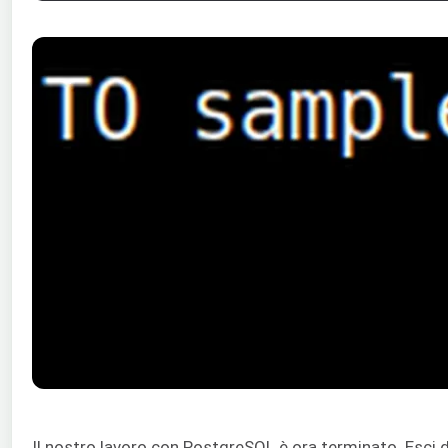
Il nostro lavoro con PostgreSQL è ora terminato. Esci 