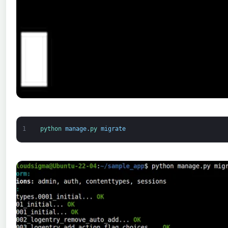
1
python 
manage
.
py 
migrate