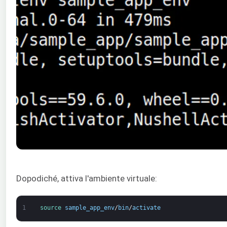
Dopodiché, attiva l'ambiente virtuale:
1
source 
sample_app_env
/
bin
/
activate