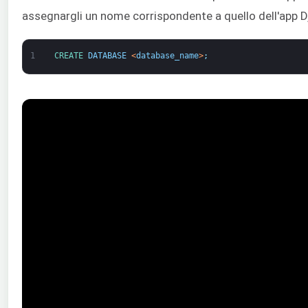
assegnargli un nome corrispondente a quello dell'app D
1
CREATE 
DATABASE
<
database_name
>
;