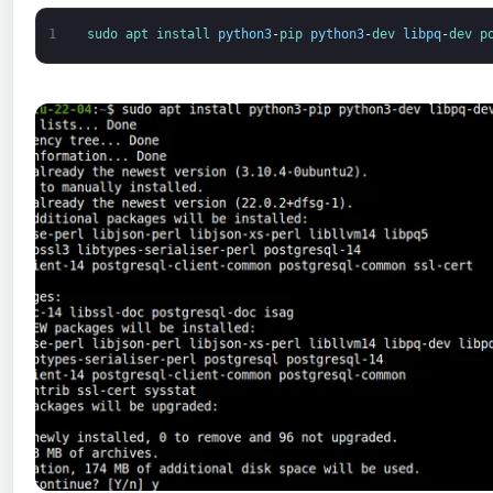
1
sudo 
apt 
install 
python3
-
pip 
python3
-
dev 
libpq
-
dev 
p