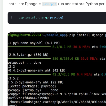
installare Django e
(un adattatore Python per
psycopg2
1
pip 
install 
django 
psycopg2