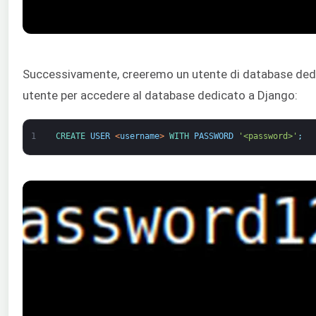
Successivamente, creeremo un utente di database de
utente per accedere al database dedicato a Django:
1
CREATE 
USER
<
username
>
WITH 
PASSWORD
'<password>'
;