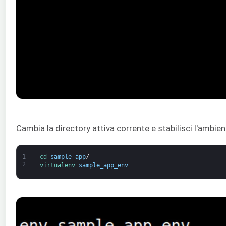
Cambia la directory attiva corrente e stabilisci l'ambien
1
cd 
sample_app
/
2
virtualenv 
sample_app_env