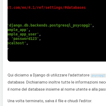
Qui diciamo a Django di utilizzare l'adattatore
psycopg2
database. Dichiariamo inoltre tutte le informazioni ne
il nome del database insieme al nome utente e alla pas
Una volta terminato, salva il file e chiudi l'editor.