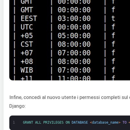
Infine, concedi al nuovo utente i permessi completi su
Django:
1
GRANT 
ALL 
PRIVILEGES 
ON 
DATABASE
<
database_name
>
TO