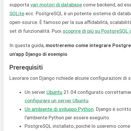
supporta
vari motori di database
come backend, ad es
SQLite
ecc. PostgreSQL è un potente sistema di databa
open-source. È famoso per la sua affidabilità, scalabili
set di funzionalità. Puoi
scoprire di più su PostgreSQL 
In questa guida,
mostreremo come integrare Postgr
un'app Django di esempio
.
Prerequisiti
Lavorare con Django richiede alcune configurazioni di 
Un server
Ubuntu
21.04 configurato correttament
configurare un server Ubuntu
.
Un ambiente di sviluppo Python
. Django è scritt
l'ambiente Python per essere eseguito.
PostgreSQL installato, poiché lo useremo come 