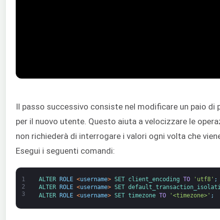
Il passo successivo consiste nel modificare un paio di
per il nuovo utente. Questo aiuta a velocizzare le oper
non richiederà di interrogare i valori ogni volta che vie
Esegui i seguenti comandi:
1
ALTER 
ROLE
<
username
>
SET 
client_encoding 
TO
'utf8'
;
2
ALTER 
ROLE
<
username
>
SET 
default_transaction_isolat
3
ALTER 
ROLE
<
username
>
SET 
timezone 
TO
'<timezone>'
;