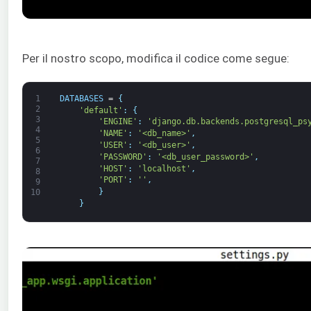
Per il nostro scopo, modifica il codice come segue:
1
DATABASES
=
{
2
'default'
:
{
3
'ENGINE'
:
'django.db.backends.postgresql_ps
4
'NAME'
:
'<db_name>'
,
5
'USER'
:
'<db_user>'
,
6
'PASSWORD'
:
'<db_user_password>'
,
7
'HOST'
:
'localhost'
,
8
'PORT'
:
''
,
9
}
10
}