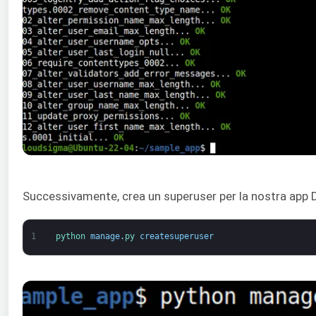
Successivamente, crea un superuser per la nostra app 
1
python 
manage
.
py 
createsuperuser