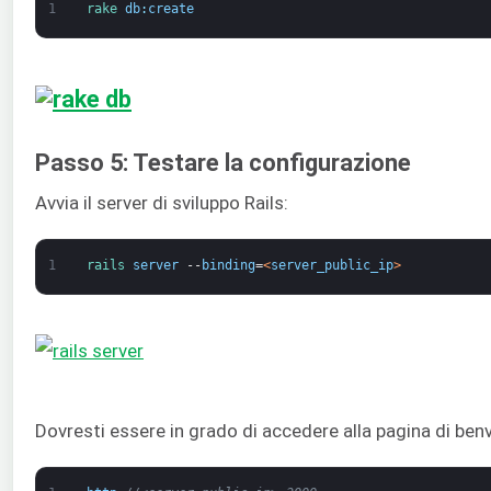
1
rake 
db
:
create
Passo 5: Testare la configurazione
Avvia il server di sviluppo Rails:
1
rails 
server
--
binding
=
<
server_public_ip
>
Dovresti essere in grado di accedere alla pagina di be