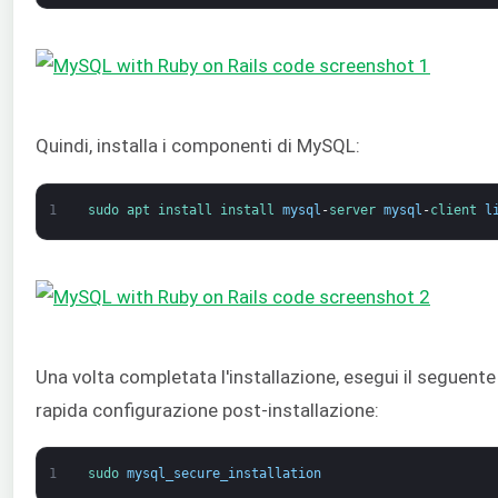
Quindi, installa i componenti di MySQL:
1
sudo 
apt 
install 
install 
mysql
-
server 
mysql
-
client 
l
Una volta completata l'installazione, esegui il seguent
rapida configurazione post-installazione:
1
sudo 
mysql_secure_installation