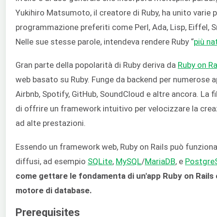
Yukihiro Matsumoto, il creatore di Ruby, ha unito varie p
programmazione preferiti come Perl, Ada, Lisp, Eiffel, Sm
Nelle sue stesse parole, intendeva rendere Ruby “
più na
Gran parte della popolarità di Ruby deriva da
Ruby on Ra
web basato su Ruby. Funge da backend per numerose ap
Airbnb, Spotify, GitHub, SoundCloud e altre ancora. La fi
di offrire un framework intuitivo per velocizzare la cre
ad alte prestazioni.
Essendo un framework web, Ruby on Rails può funzionar
diffusi, ad esempio
SQLite
,
MySQL
/
MariaDB
, e
Postgre
come gettare le fondamenta di un'app Ruby on Rails
motore di database.
Prerequisites