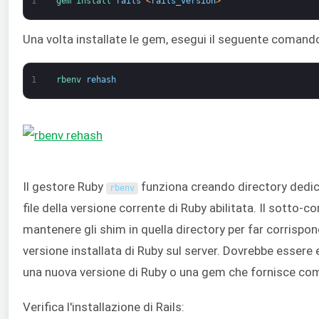
1
gem 
install 
rails
<
rails_version
>
Una volta installate le gem, esegui il seguente comand
1
rbenv 
rehash
Il gestore Ruby
funziona creando directory dedica
rbenv
file della versione corrente di Ruby abilitata. Il sotto
mantenere gli shim in quella directory per far corrisp
versione installata di Ruby sul server. Dovrebbe essere e
una nuova versione di Ruby o una gem che fornisce coma
Verifica l'installazione di Rails: