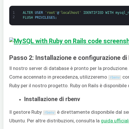
1
ALTER 
USER
'root'
@
'localhost'
IDENTIFIED 
WITH 
mysql_
2
FLUSH 
PRIVILEGES
;
Passo 2: Installazione e configurazione di
Il nostro server di database è pronto per la produzione
Come accennato in precedenza, utilizzeremo
com
rbenv
Ruby per il nostro progetto. Ruby on Rails è disponibi
Installazione di rbenv
Il gestore Ruby
è direttamente disponibile dal serv
rbenv
Ubuntu. Per altre distribuzioni, consulta la
guida ufficial