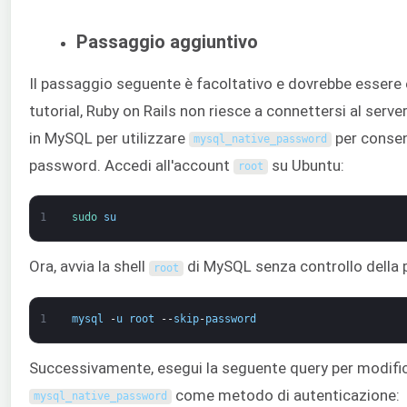
Passaggio aggiuntivo
Il passaggio seguente è facoltativo e dovrebbe essere e
tutorial, Ruby on Rails non riesce a connettersi al serv
in MySQL per utilizzare
per consent
mysql_native_password
password. Accedi all'account
su Ubuntu:
root
1
sudo 
su
Ora, avvia la shell
di MySQL senza controllo della
root
1
mysql
-
u
root
--
skip
-
password
Successivamente, esegui la seguente query per modifi
come metodo di autenticazione:
mysql_native_password