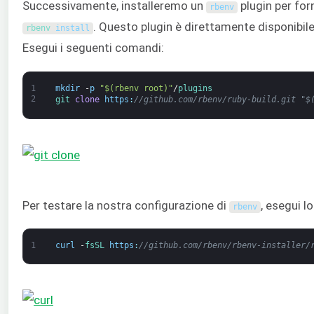
Successivamente, installeremo un
plugin per for
rbenv
. Questo plugin è direttamente disponibile
rbenv 
install
Esegui i seguenti comandi:
1
mkdir
-
p
"$(rbenv root)"
/
plugins
2
git 
clone
https
:
//github.com/rbenv/ruby-build.git "$
Per testare la nostra configurazione di
, esegui l
rbenv
1
curl
-
fsSL 
https
:
//github.com/rbenv/rbenv-installer/