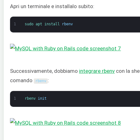
Apri un terminale e installalo subito:
1
sudo 
apt 
install 
rbenv
Successivamente, dobbiamo
integrare rbenv
con la shel
comando
:
rbenv
1
rbenv 
init