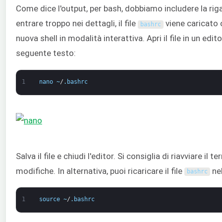
Come dice l'output, per bash, dobbiamo includere la riga 
entrare troppo nei dettagli, il file
viene caricato 
bashrc
nuova shell in modalità interattiva. Apri il file in un edit
seguente testo:
1
nano
~
/
.
bashrc
Salva il file e chiudi l'editor. Si consiglia di riavviare il 
modifiche. In alternativa, puoi ricaricare il file
nel
bashrc
1
source
~
/
.
bashrc