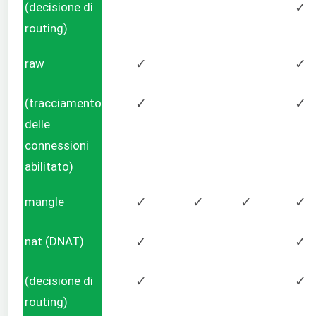
(decisione di
✓
routing)
raw
✓
✓
(tracciamento
✓
✓
delle
connessioni
abilitato)
mangle
✓
✓
✓
✓
nat (DNAT)
✓
✓
(decisione di
✓
✓
routing)