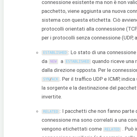
connessione esistente ma non è non val
pacchetto, viene aggiunta una nuova con
sistema con questa etichetta. Ciò avviene
protocolli orientati alla connessione (TCP
per i protocolli senza connessione (UDP, 
: Lo stato di una connessione
ESTABLISHED
da
a
quando riceve una r
NEW
ESTABLISHED
dalla direzione opposta. Per le connession
. Per il traffico UDP e ICMP, indica
SYN
/
ACK
la sorgente e la destinazione del pacchet
invertite.
: I pacchetti che non fanno parte 
RELATED
connessione ma sono correlati a una conn
vengono etichettati come
. Può 
RELATED