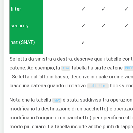
filter
✓
✓
✓
security
✓
✓
✓
nat (SNAT)
✓
Se letta da sinistra a destra, descrive quali tabelle co
catene. Ad esempio, la
tabella ha sia le catene
raw
PRE
. Se letta dall’alto in basso, descrive in quale ordine vi
ciascuna catena quando il relativo
hook viene
netfilter
Nota che la tabella
è stata suddivisa tra operazion
nat
modificano la destinazione di un pacchetto) e operazi
modificano l’origine di un pacchetto) per specificare il l
modo più chiaro. La tabella include anche punti di rappr