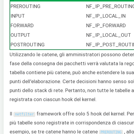
PREROUTING
NF_IP_PRE_ROUTIN
INPUT
NF_IP_LOCAL_IN
FORWARD
NF_IP_FORWARD
OUTPUT
NF_IP_LOCAL_OUT
POSTROUTING
NF_IP_POST_ROUTI
Utilizzando le catene, gli amministratori possono dete
fase della consegna dei pacchetti verrà valutata la reg
tabella contiene più catene, può anche estendere la sua 
punti dell'elaborazione. Certe decisioni hanno senso so
punti dello stack di rete. Pertanto, non tutte le tabelle
registrata con ciascun hook del kernel.
Il
framework offre solo 5 hook del kernel. Per
netfilter
più tabelle sono registrate in corrispondenza di ciascu
esempio, se tre catene hanno le catene
, all
PREROUTING