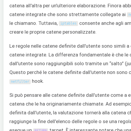
catena all'altra per un'ulteriore elaborazione. Finora ab
catene integrate che sono strettamente collegate ai
n
le chiamano. Tuttavia,
consente anche agli amm
iptables
creare le proprie catene personalizzate.
Le regole nelle catene definite dall'utente sono simili a 
catene integrate. La differenza fondamentale è che le 
dall'utente sono raggiungibili solo tramite un “salto” (j
Questo perché le catene definite dall'utente non sono 
hook.
netfilter
Si può pensare alle catene definite dall'utente come a e
catena che le ha originariamente chiamate. Ad esempio
definita dall'utente, la valutazione tornerà alla catena
raggiunge la fine dell'elenco delle regole o se una rego
esegue un
target. È interessante notare che una
RETURN