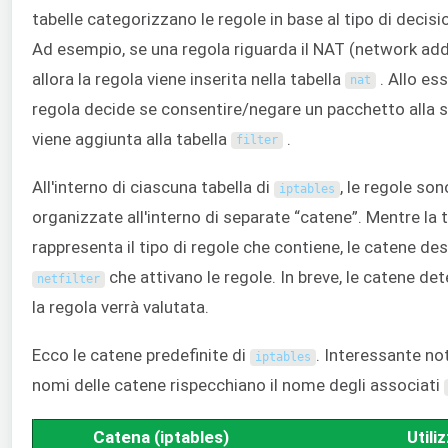
tabelle categorizzano le regole in base al tipo di decis
Ad esempio, se una regola riguarda il NAT (network add
allora la regola viene inserita nella tabella
. Allo es
nat
regola decide se consentire/negare un pacchetto alla s
viene aggiunta alla tabella
.
filter
All'interno di ciascuna tabella di
, le regole so
iptables
organizzate all'interno di separate “catene”. Mentre la 
rappresenta il tipo di regole che contiene, le catene des
che attivano le regole. In breve, le catene d
netfilter
la regola verrà valutata.
Ecco le catene predefinite di
. Interessante no
iptables
nomi delle catene rispecchiano il nome degli associati
Catena (iptables)
Utili