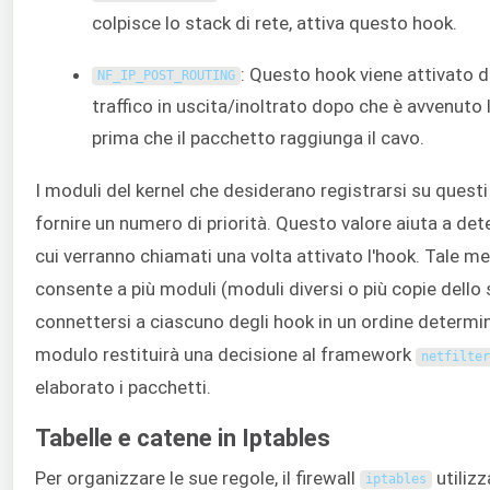
colpisce lo stack di rete, attiva questo hook.
: Questo hook viene attivato d
NF_IP_POST_ROUTING
traffico in uscita/inoltrato dopo che è avvenuto
prima che il pacchetto raggiunga il cavo.
I moduli del kernel che desiderano registrarsi su ques
fornire un numero di priorità. Questo valore aiuta a dete
cui verranno chiamati una volta attivato l'hook. Tale 
consente a più moduli (moduli diversi o più copie dello
connettersi a ciascuno degli hook in un ordine determi
modulo restituirà una decisione al framework
netfilter
elaborato i pacchetti.
Tabelle e catene in Iptables
Per organizzare le sue regole, il firewall
utilizz
iptables