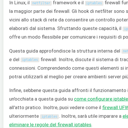
In Linux, il
framework e il
firewall fu
netfilter
iptables
la maggior parte dei firewall. Gli hook di netfilter sono
vicini allo stack di rete da consentire un controllo pote
elaborati dal sistema. Sfruttando queste capacità, il
ip
offre un modo flessibile per comunicare i requisiti di pol
Questa guida approfondisce la struttura interna del
ne
e del
firewall. Inoltre, discute il sistema di tr
iptables
connessioni. Comprendendo come questi elementi si in
potrai utilizzarli al meglio per creare ambienti server più
Infine, sebbene questa guida affronti il funzionamento 
un'occhiata a questa guida su
come configurare iptabl
all'atto pratico. Inoltre, puoi vedere come il
firewall UF
ulteriormente
. Inoltre, sarà utile imparare a
el
iptables
eliminare le regole del firewall iptables
.