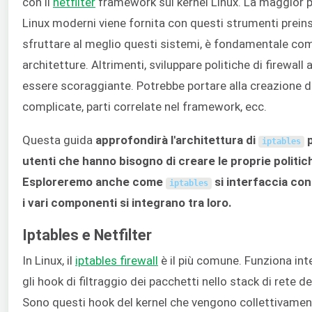
con il
netfilter
framework sul kernel Linux. La maggior p
Linux moderni viene fornita con questi strumenti preinst
sfruttare al meglio questi sistemi, è fondamentale co
architetture. Altrimenti, sviluppare politiche di firewall a
essere scoraggiante. Potrebbe portare alla creazione di
complicate, parti correlate nel framework, ecc.
Questa guida
approfondirà l'architettura di
p
iptables
utenti che hanno bisogno di creare le proprie politiche
Esploreremo anche come
si interfaccia co
iptables
i vari componenti si integrano tra loro.
Iptables e Netfilter
In Linux, il
iptables
firewall
è il più comune. Funziona in
gli hook di filtraggio dei pacchetti nello stack di rete de
Sono questi hook del kernel che vengono collettivament