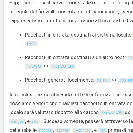
Supponendo che il server conosca le regole di routing d
le regole del firewall consentano la trasmissione, i segu
rappresentano il modo in cui verranno attraversati i dive
Pacchetti in entrata destinati al sistema locale:
INPUT
Pacchetti in entrata destinati a un altro host:
PR
>>
FORWARD
POSTROUTING
Pacchetti generati localmente:
>>
OUTPUT
POSTRO
In conclusione, combinando tutte le informazioni discu
possiamo vedere che qualsiasi pacchetto in entrata de
locale sarà valutato rispetto alle catene
dell
PREROUTING
, e
. Successivamente, passerà attraverso l
mangle
nat
delle tabelle
,
,
, e
prima di rag
mangle
filter
security
nat