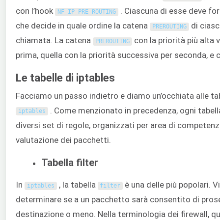
con l’hook
. Ciascuna di esse deve forn
NF_IP_PRE_ROUTING
che decide in quale ordine la catena
di ciasc
PREROUTING
chiamata. La catena
con la priorità più alta 
PREROUTING
prima, quella con la priorità successiva per seconda, e c
Le tabelle di iptables
Facciamo un passo indietro e diamo un’occhiata alle ta
. Come menzionato in precedenza, ogni tabell
iptables
diversi set di regole, organizzati per area di competenza
valutazione dei pacchetti.
Tabella filter
In
, la tabella
è una delle più popolari. V
iptables
filter
determinare se a un pacchetto sarà consentito di prose
destinazione o meno. Nella terminologia dei firewall, 