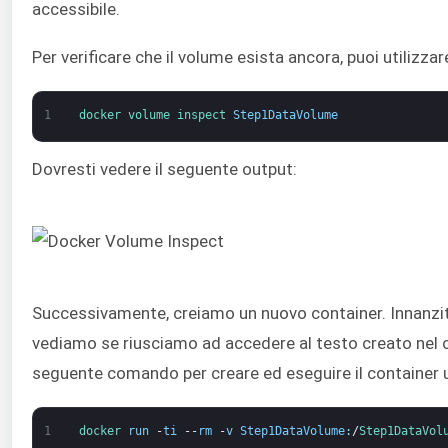
accessibile.
Per verificare che il volume esista ancora, puoi utilizz
1
docker 
volume 
inspect 
Step1DataVolume
Dovresti vedere il seguente output:
Successivamente, creiamo un nuovo container. Innanzit
vediamo se riusciamo ad accedere al testo creato nel co
seguente comando per creare ed eseguire il container u
1
docker 
run
-
ti
--
rm
-
v
Step1DataVolume
:
/
Step1DataVol