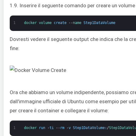
1.9. Inserire il seguente comando per creare un volu
1
docker 
volume 
create
--
name 
Step1DataVolume
Dovresti vedere il seguente output che indica che la c
fine:
Ora che abbiamo un volume indipendente, possiamo cre
dall'immagine ufficiale di Ubuntu come esempio per util
per creare il container e collegare il volume:
1
docker 
run
-
ti
--
rm
-
v
Step1DataVolume
:
/
Step1DataVol