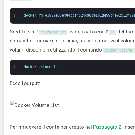
1
docker 
rm 
e3932e65e484bbf4524ca8de1b1dd99c4e92c12f92
Sostituisci l'
evidenziato con l'
del tuo 
container 
id
id
comando rimuove il container, ma non rimuove il volum
volumi disponibili utilizzando il comando
docker 
volume 
1
docker 
volume 
ls
Ecco l'output:
Per rimuovere il container creato nel
Passaggio 2
, inse