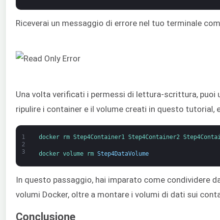
Riceverai un messaggio di errore nel tuo terminale com
Una volta verificati i permessi di lettura-scrittura, puoi
ripulire i container e il volume creati in questo tutorial
1
docker 
rm 
Step4Container1 
Step4Container2 
Step4Conta
2
3
docker 
volume 
rm 
Step4DataVolume
In questo passaggio, hai imparato come condividere dati
volumi Docker, oltre a montare i volumi di dati sui conta
Conclusione