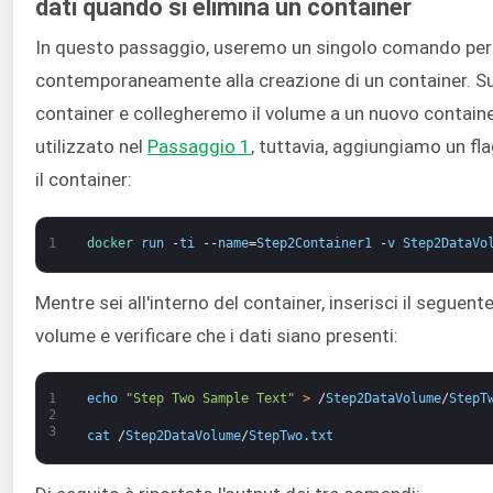
dati quando si elimina un container
In questo passaggio, useremo un singolo comando per
contemporaneamente alla creazione di un container. S
container e collegheremo il volume a un nuovo container
utilizzato nel
Passaggio 1
, tuttavia, aggiungiamo un fl
il container:
1
docker 
run
-
ti
--
name
=
Step2Container1
-
v
Step2DataVo
Mentre sei all'interno del container, inserisci il seguen
volume e verificare che i dati siano presenti:
1
echo
"Step Two Sample Text"
>
/
Step2DataVolume
/
StepT
2
3
cat
/
Step2DataVolume
/
StepTwo
.
txt