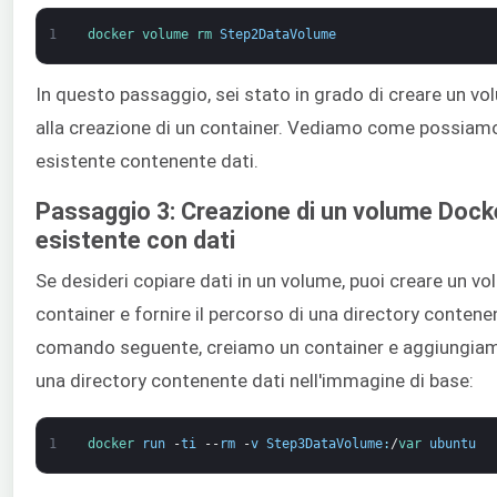
1
docker 
volume 
rm 
Step2DataVolume
In questo passaggio, sei stato in grado di creare un
alla creazione di un container. Vediamo come possiamo
esistente contenente dati.
Passaggio 3: Creazione di un volume Docke
esistente con dati
Se desideri copiare dati in un volume, puoi creare un vo
container e fornire il percorso di una directory contenen
comando seguente, creiamo un container e aggiungiamo
una directory contenente dati nell'immagine di base:
1
docker 
run
-
ti
--
rm
-
v
Step3DataVolume
:
/
var
ubuntu