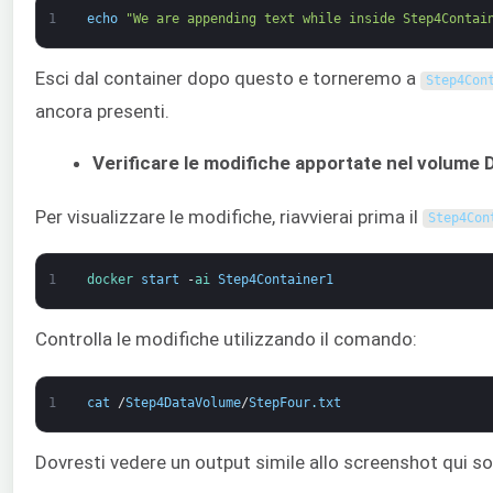
1
echo
"We are appending text while inside Step4Contai
Esci dal container dopo questo e torneremo a
Step4Con
ancora presenti.
Verificare le modifiche apportate nel volume 
Per visualizzare le modifiche, riavvierai prima il
Step4Con
1
docker 
start
-
ai 
Step4Container1
Controlla le modifiche utilizzando il comando:
1
cat
/
Step4DataVolume
/
StepFour
.
txt
Dovresti vedere un output simile allo screenshot qui so