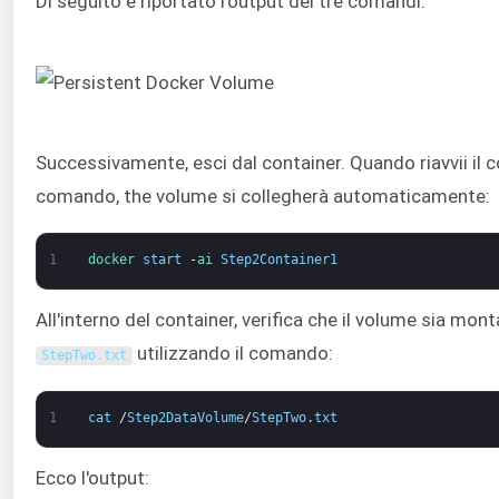
Di seguito è riportato l'output dei tre comandi:
Successivamente, esci dal container. Quando riavvii il c
comando, the volume si collegherà automaticamente:
1
docker 
start
-
ai 
Step2Container1
All'interno del container, verifica che il volume sia mont
utilizzando il comando:
StepTwo
.
txt
1
cat
/
Step2DataVolume
/
StepTwo
.
txt
Ecco l'output: