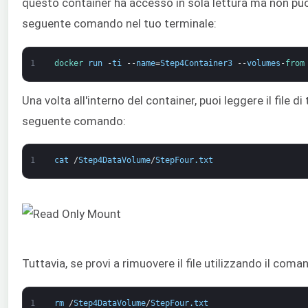
questo container ha accesso in sola lettura ma non può 
seguente comando nel tuo terminale:
1
docker 
run
-
ti
--
name
=
Step4Container3
--
volumes
-
from
Una volta all'interno del container, puoi leggere il file d
seguente comando:
1
cat
/
Step4DataVolume
/
StepFour
.
txt
Tuttavia, se provi a rimuovere il file utilizzando il coma
1
rm
/
Step4DataVolume
/
StepFour
.
txt