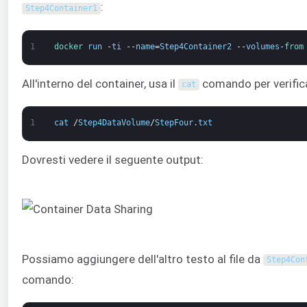
:
Step4Container1
1
docker 
run
-
ti
--
name
=
Step4Container2
--
volumes
-
from
All'interno del container, usa il
comando per verifica
cat
1
cat
/
Step4DataVolume
/
StepFour
.
txt
Dovresti vedere il seguente output:
Possiamo aggiungere dell'altro testo al file da
Step4Con
comando: