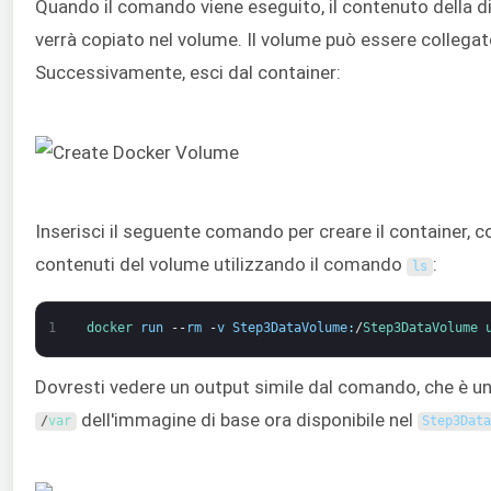
Quando il comando viene eseguito, il contenuto della d
verrà copiato nel volume. Il volume può essere collegat
Successivamente, esci dal container:
Inserisci il seguente comando per creare il container, co
contenuti del volume utilizzando il comando
:
ls
1
docker 
run
--
rm
-
v
Step3DataVolume
:
/
Step3DataVolume 
Dovresti vedere un output simile dal comando, che è un
dell'immagine di base ora disponibile nel
/
var
Step3Dat