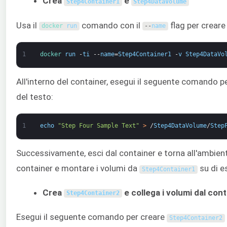
Crea
e
Step4Container1
Step4DataVolume
Usa il
comando con il
flag per crear
docker 
run
--
name
1
docker 
run
-
ti
--
name
=
Step4Container1
-
v
Step4DataVo
All'interno del container, esegui il seguente comando pe
del testo:
1
echo
"Step Four Sample Text"
>
/
Step4DataVolume
/
Step
Successivamente, esci dal container e torna all'ambien
container e montare i volumi da
su di e
Step4Container1
Crea
e collega i volumi dal con
Step4Container2
Esegui il seguente comando per creare
Step4Container2