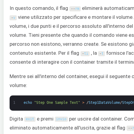
In questo comando, il flag
eliminerà automaticament
--
rm
viene utilizzato per specificare e montare il volume. 
-
v
volume, i due punti e il percorso assoluto all'interno del
volume. Tieni presente che quando il comando viene eseg
percorso non esistono, verranno create. Se esistono gi
contenuto esistente. Per il flag
, la
fornisce l'ac
-
ti
-
t
consente di interagire con il container tramite il termin
Mentre sei all'interno del container, esegui il seguente
volume:
1
echo
"Step One Sample Text"
>
/
Step1DataVolume
/
StepO
Digita
e premi
per uscire dal container. Com
exit
invio
eliminato automaticamente all'uscita, grazie al flag
--