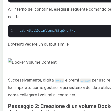
All'interno del container, esegui il seguente comando per
esista:
1
cat
/
Step1DataVolume
/
StepOne
.
txt
Dovresti vedere un output simile:
Successivamente, digita
e premi
per uscire
exit
invio
hai imparato come gestire la persistenza dei dati utili
come collegare i volumi ai container.
Passaggio 2: Creazione di un volume Docke