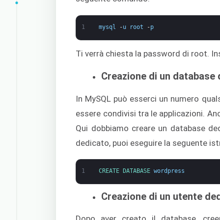
1
mysql
-
u
root
-
p
Ti verrà chiesta la password di root. I
Creazione di un database
In MySQL può esserci un numero quals
essere condivisi tra le applicazioni. A
Qui dobbiamo creare un database ded
dedicato, puoi eseguire la seguente is
1
CREATE 
DATABASE 
wordpress
Creazione di un utente d
Dopo aver creato il database, cre