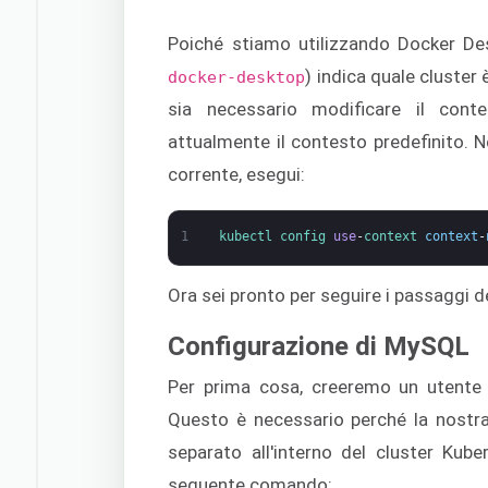
Poiché stiamo utilizzando Docker Des
) indica quale cluster 
docker-desktop
sia necessario modificare il conte
attualmente il contesto predefinito. N
corrente, esegui:
1
kubectl 
config 
use
-
context 
context
-
Ora sei pronto per seguire i passaggi de
Configurazione di MySQL
Per prima cosa, creeremo un utente
Questo è necessario perché la nostra
separato all'interno del cluster Ku
seguente comando: