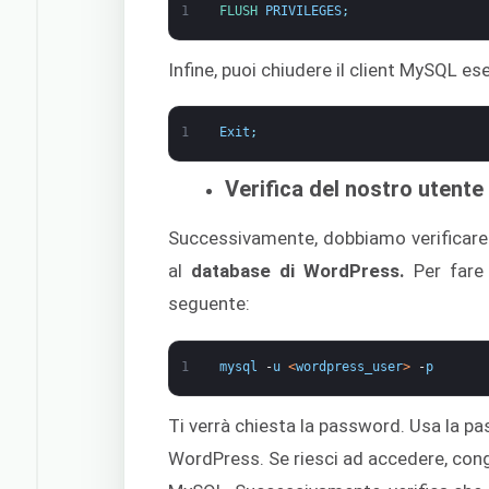
1
FLUSH 
PRIVILEGES
;
Infine, puoi chiudere il client MySQL 
1
Exit
;
Verifica del nostro utente
Successivamente, dobbiamo verificare
al
database di WordPress.
Per fare 
seguente:
1
mysql
-
u
<
wordpress_user
>
-
p
Ti verrà chiesta la password. Usa la pa
WordPress. Se riesci ad accedere, cong