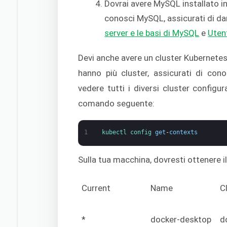
Dovrai avere MySQL installato in
conosci MySQL, assicurati di da
server e le basi di MySQL
e
Uten
Devi anche avere un cluster Kubernetes
hanno più cluster, assicurati di co
vedere tutti i diversi cluster configur
comando seguente:
1
kubectl 
config 
get
-
contexts
Sulla tua macchina, dovresti ottenere i
Current
Name
C
*
docker-desktop
d