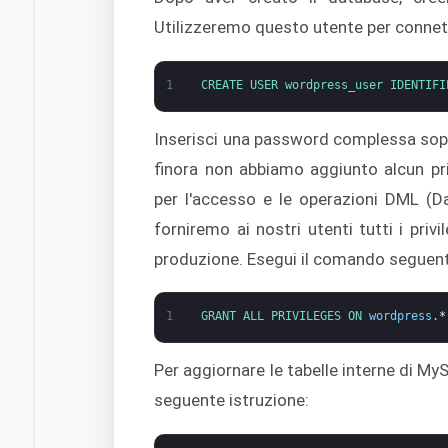
Utilizzeremo questo utente per connet
1
CREATE 
USER 
wordpress_user 
IDENTIFI
Inserisci una password complessa sop
finora non abbiamo aggiunto alcun priv
per l'accesso e le operazioni DML (D
forniremo ai nostri utenti tutti i pri
produzione. Esegui il comando seguente
1
GRANT 
ALL 
PRIVILEGES 
ON 
wordpress
.
*
Per aggiornare le tabelle interne di My
seguente istruzione: