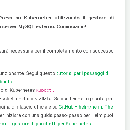
Press su Kubernetes utilizzando il gestore di
un server MySQL esterno. Cominciamo!
sarà necessaria per il completamento con successo
funzionante. Segui questo
tutorial per i passaggi di
Ubuntu
.
do di Kubernetes
.
kubectl
acchetti Helm installato. Se non hai Helm pronto per
agina di rilascio ufficiale su
GitHub – helm/helm: The
Per iniziare con una guida passo-passo per Helm puoi
lm: il gestore di pacchetti per Kubernetes
.