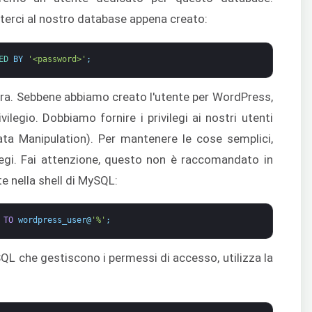
terci al nostro database appena creato:
ED 
BY
'<password>'
;
ra. Sebbene abbiamo creato l'utente per WordPress,
ilegio. Dobbiamo fornire i privilegi ai nostri utenti
ata Manipulation). Per mantenere le cose semplici,
vilegi. Fai attenzione, questo non è raccomandato in
 nella shell di MySQL:
TO
wordpress_user
@
'%'
;
SQL che gestiscono i permessi di accesso, utilizza la