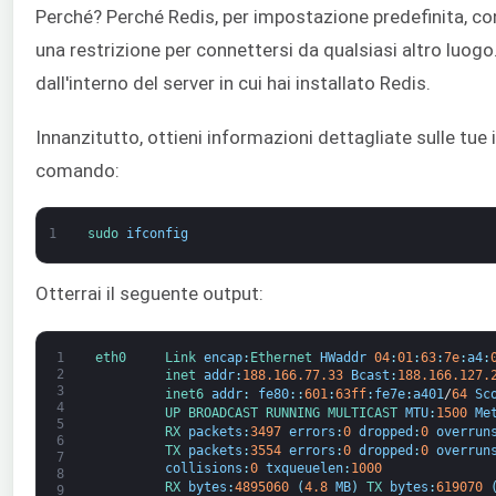
Perché? Perché Redis, per impostazione predefinita, c
una restrizione per connettersi da qualsiasi altro luogo
dall'interno del server in cui hai installato Redis.
Innanzitutto, ottieni informazioni dettagliate sulle tue 
comando:
1
sudo 
ifconfig
Otterrai il seguente output:
1
eth0     
Link 
encap
:
Ethernet 
HWaddr
04
:
01
:
63
:
7e
:
a4
:
2
inet 
addr
:
188.166.77.33
Bcast
:
188.166.127.
3
inet6 
addr
:
fe80
:
:
601
:
63ff
:
fe7e
:
a401
/
64
Sc
4
UP 
BROADCAST 
RUNNING 
MULTICAST 
MTU
:
1500
Me
5
RX 
packets
:
3497
errors
:
0
dropped
:
0
overrun
6
TX 
packets
:
3554
errors
:
0
dropped
:
0
overrun
7
collisions
:
0
txqueuelen
:
1000
8
RX 
bytes
:
4895060
(
4.8
MB
)
TX 
bytes
:
619070
9