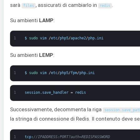
sarà
, assicurati di cambiarlo in
.
files
redis
Su ambienti
LAMP
:
1
$
sudo 
vim
/
etc
/
php5
/
apache2
/
php
.
ini
Su ambienti
LEMP
:
1
$
sudo 
vim
/
etc
/
php5
/
fpm
/
php
.
ini
1
session
.
save_handler
=
redis
Successivamente, decommenta la riga
session
.
save_pat
la stringa di connessione di Redis. Il contenuto deve s
1
tcp
:
//IPADDRESS:PORT?auth=REDISPASSWORD