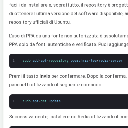
facili da installare e, soprattutto, il repository è proget
di ottenere l'ultima versione del software disponibile, 
repository ufficiali di Ubuntu.
L'uso di PPA da una fonte non autorizzata è assolutamen
PPA solo da fonti autentiche e verificate. Puoi aggiung
1
sudo 
add
-
apt
-
repository 
ppa
:
chris
-
lea
/
redis
-
server
Premi il tasto
Invio
per confermare. Dopo la conferma, 
pacchetti utilizzando il seguente comando:
1
sudo 
apt
-
get 
update
Successivamente, installeremo Redis utilizzando il co