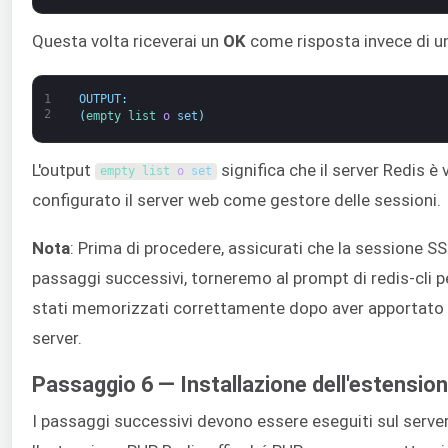
Questa volta riceverai un
OK
come risposta invece di un
1
OUTPUT
:
2
(
empty 
list 
o
set
)
L'output
significa che il server Redis 
empty 
list 
o
set
configurato il server web come gestore delle sessioni.
Nota
: Prima di procedere, assicurati che la sessione SS
passaggi successivi, torneremo al prompt di redis-cli pe
stati memorizzati correttamente dopo aver apportato l
server.
Passaggio 6 — Installazione dell'estensio
I passaggi successivi devono essere eseguiti sul serve