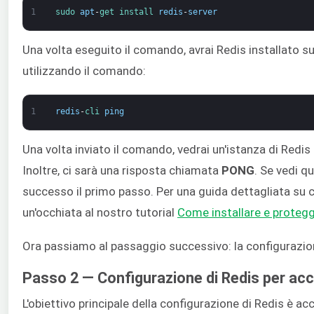
1
sudo 
apt
-
get 
install 
redis
-
server
Una volta eseguito il comando, avrai Redis installato su
utilizzando il comando:
1
redis
-
cli 
ping
Una volta inviato il comando, vedrai un'istanza di Redi
Inoltre, ci sarà una risposta chiamata
PONG
. Se vedi q
successo il primo passo. Per una guida dettagliata su 
un'occhiata al nostro tutorial
Come installare e proteg
Ora passiamo al passaggio successivo: la configurazion
Passo 2 — Configurazione di Redis per ac
L'obiettivo principale della configurazione di Redis è ac