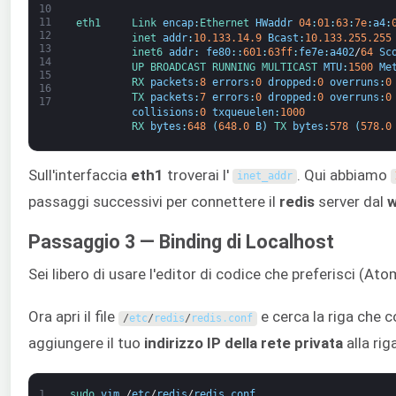
10
11
eth1     
Link 
encap
:
Ethernet 
HWaddr
04
:
01
:
63
:
7e
:
a4
:
12
inet 
addr
:
10.133.14.9
Bcast
:
10.133.255.255
13
inet6 
addr
:
fe80
:
:
601
:
63ff
:
fe7e
:
a402
/
64
Sc
14
UP 
BROADCAST 
RUNNING 
MULTICAST 
MTU
:
1500
Me
15
RX 
packets
:
8
errors
:
0
dropped
:
0
overruns
:
0
16
TX 
packets
:
7
errors
:
0
dropped
:
0
overruns
:
0
17
collisions
:
0
txqueuelen
:
1000
RX 
bytes
:
648
(
648.0
B
)
TX 
bytes
:
578
(
578.0
Sull'interfaccia
eth1
troverai l'
. Qui abbiamo
inet_addr
passaggi successivi per connettere il
redis
server dal
Passaggio 3 — Binding di Localhost
Sei libero di usare l'editor di codice che preferisci (At
Ora apri il file
e cerca la riga che c
/
etc
/
redis
/
redis
.
conf
aggiungere il tuo
indirizzo IP della rete privata
alla rig
1
sudo 
vim
/
etc
/
redis
/
redis
.
conf