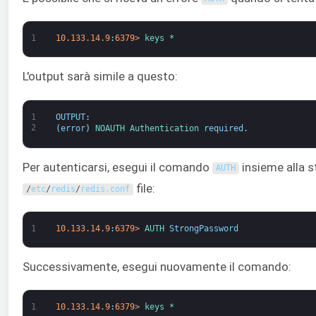
1
10.133.14.9
:
6379
>
keys *
L'output sarà simile a questo:
1
OUTPUT
:
2
(
error
)
NOAUTH 
Authentication 
required
.
Per autenticarsi, esegui il comando
insieme alla s
AUTH
file:
/
etc
/
redis
/
redis
.
conf
1
10.133.14.9
:
6379
>
AUTH 
StrongPassword
Successivamente, esegui nuovamente il comando:
1
10.133.14.9
:
6379
>
keys *