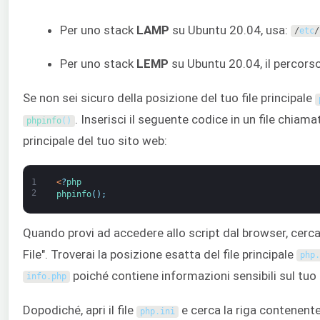
Per uno stack
LAMP
su Ubuntu 20.04, usa:
/
etc
/
Per uno stack
LEMP
su Ubuntu 20.04, il percors
Se non sei sicuro della posizione del tuo file principale
. Inserisci il seguente codice in un file chiam
phpinfo
(
)
principale del tuo sito web:
1
<
?
php
2
phpinfo
(
)
;
Quando provi ad accedere allo script dal browser, cerc
File". Troverai la posizione esatta del file principale
php
.
poiché contiene informazioni sensibili sul tuo
info
.
php
Dopodiché, apri il file
e cerca la riga contenent
php
.
ini