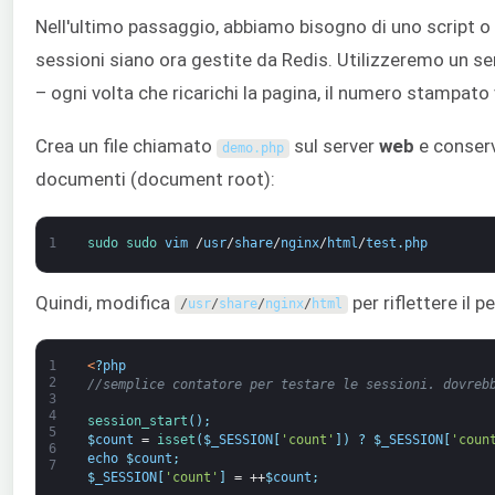
Nell'ultimo passaggio, abbiamo bisogno di uno script o 
sessioni siano ora gestite da Redis. Utilizzeremo un s
– ogni volta che ricarichi la pagina, il numero stampat
Crea un file chiamato
sul server
web
e conserva
demo
.
php
documenti (document root):
1
sudo 
sudo 
vim
/
usr
/
share
/
nginx
/
html
/
test
.
php
Quindi, modifica
per riflettere il 
/
usr
/
share
/
nginx
/
html
1
<
?
php
2
//semplice contatore per testare le sessioni. dovreb
3
4
session_start
(
)
;
5
$
count
=
isset
(
$
_SESSION
[
'count'
]
)
?
$
_SESSION
[
'coun
6
echo
$
count
;
7
$
_SESSION
[
'count'
]
=
++
$
count
;