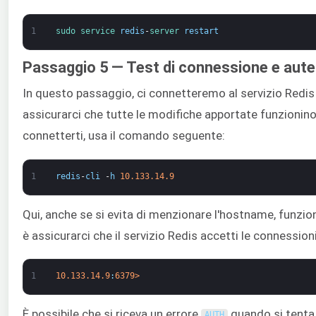
1
sudo 
service 
redis
-
server 
restart
Passaggio 5 — Test di connessione e aute
In questo passaggio, ci connetteremo al servizio Redis
assicurarci che tutte le modifiche apportate funzioni
connetterti, usa il comando seguente:
1
redis
-
cli
-
h
10.133.14.9
Qui, anche se si evita di menzionare l'hostname, funzio
è assicurarci che il servizio Redis accetti le connessio
1
10.133.14.9
:
6379
>
È possibile che si riceva un errore
quando si tenta 
AUTH