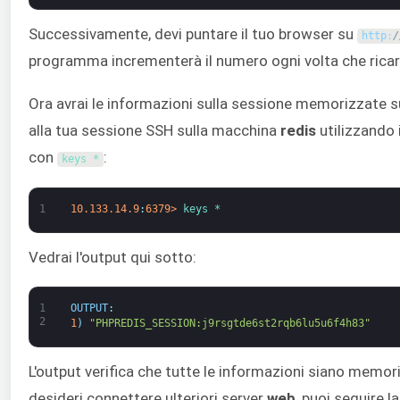
Successivamente, devi puntare il tuo browser su
http
:
/
programma incrementerà il numero ogni volta che ricari
Ora avrai le informazioni sulla sessione memorizzate sul
alla tua sessione SSH sulla macchina
redis
utilizzando 
con
:
keys *
1
10.133.14.9
:
6379
>
keys *
Vedrai l'output qui sotto:
1
OUTPUT
:
2
1
)
"PHPREDIS_SESSION:j9rsgtde6st2rqb6lu5u6f4h83"
L'output verifica che tutte le informazioni siano memor
desideri connettere ulteriori server
web
, puoi seguire 