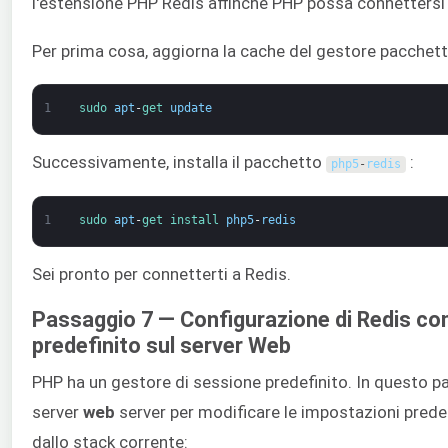
l'estensione PHP Redis affinché PHP possa connettersi 
Per prima cosa, aggiorna la cache del gestore pacchet
1
sudo 
apt
-
get 
update
Successivamente, installa il pacchetto
:
php5
-
redis
1
sudo 
apt
-
get 
install 
php5
-
redis
Sei pronto per connetterti a Redis.
Passaggio 7 — Configurazione di Redis co
predefinito sul server Web
PHP ha un gestore di sessione predefinito. In questo p
server
web
server per modificare le impostazioni predefi
dallo stack corrente: