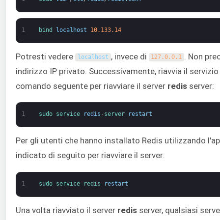
1
bind 
localhost
10.133.14
Potresti vedere
, invece di
. Non pre
localhost
127.0.0.1
indirizzo IP privato. Successivamente, riavvia il servizio
comando seguente per riavviare il server
redis
server:
1
sudo 
service 
redis
-
server 
restart
Per gli utenti che hanno installato Redis utilizzando l'a
indicato di seguito per riavviare il server:
1
sudo 
service 
redis 
restart
Una volta riavviato il server
redis
server, qualsiasi serve