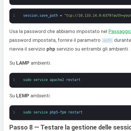
1
session
.
save_path
=
"tcp://10.133.14.9:6379?auth=you
Usa la password che abbiamo impostato nel
P
assaggi
password impostata, fornire il parametro
durante 
auth
riavvia il servizio
php
servizio su entrambi gli ambienti.
Su
LAMP
ambienti:
1
sudo 
service 
apache2 
restart
Su
LEMP
ambienti:
1
sudo 
service 
php5
-
fpm 
restart
Passo 8 — Testare la gestione delle sessio