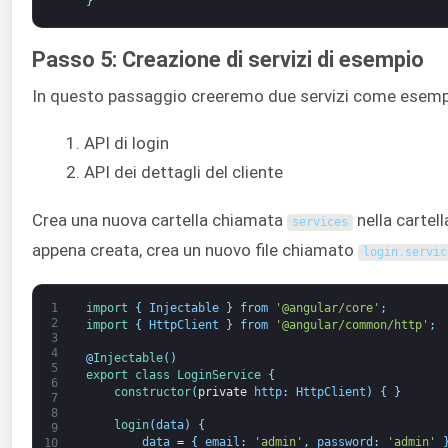
}
Passo 5: Creazione di servizi di esempio
In questo passaggio creeremo due servizi come esemp
API di login
API dei dettagli del cliente
Crea una nuova cartella chiamata
nella cartel
services
appena creata, crea un nuovo file chiamato
login
.
servic
1
import
{
Injectable
}
from
'@angular/core'
;
2
import
{
HttpClient
}
from
'@angular/common/http'
;
3
4
@
Injectable
(
)
5
export
class
LoginService
{
6
constructor
(
private
http
:
HttpClient
)
{
}
7
8
login
(
data
)
{
9
data
=
{
email
:
'admin'
,
password
:
'admin'
10