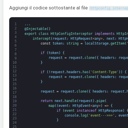
Aggiungi il codice sottostante al file
httpconfig
.
interce
1
.
.
.
2
@
Injectable
(
)
3
export
class
HttpConfigInterceptor
implements
HttpI
4
intercept
(
request
:
HttpRequest
<
any
>
,
next
:
Http
5
const
token
:
string
=
localStorage
.
getItem
(
6
7
if
(
token
)
{
8
request
=
request
.
clone
(
{
headers
:
requ
9
}
10
11
12
if
(
!
request
.
headers
.
has
(
'Content-Type'
)
)
{
13
request
=
request
.
clone
(
{
headers
:
requ
14
}
15
16
request
=
request
.
clone
(
{
headers
:
request
.
17
18
return
next
.
handle
(
request
)
.
pipe
(
19
20
map
(
(
event
:
HttpEvent
<
any
>
)
=
>
{
21
if
(
event 
instanceof
HttpResponse
)
22
console
.
log
(
'event--->>>'
,
even
23
}
24
25