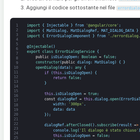
Aggiungi il codice sottostante nel file
errordialo
1
import
{
Injectable
}
from
'@angular/core'
;
2
import
{
MatDialog
,
MatDialogRef
,
MAT_DIALOG_DATA
}
3
import
{
ErrorDialogComponent
}
from
'./errordialog
4
5
@
Injectable
(
)
6
export
class
ErrorDialogService
{
7
public
isDialogOpen
:
Boolean
=
false
;
8
constructor
(
public
dialog
:
MatDialog
)
{
}
9
openDialog
(
data
)
:
any
{
10
11
if
(
this
.
isDialogOpen
)
{
12
return
false
;
13
}
14
15
this
.
isDialogOpen
=
true
;
16
const
dialogRef
=
this
.
dialog
.
open
(
ErrorDia
17
width
:
'300px'
,
18
data
:
data
19
20
}
)
;
21
22
dialogRef
.
afterClosed
(
)
.
subscribe
(
result
=
>
23
console
.
log
(
'Il dialogo è stato chiuso'
24
this
.
isDialogOpen
=
false
;
25