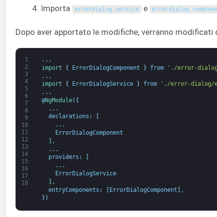
Importa
e
errordialog
.
service
errordialog
.
compone
Dopo aver apportato le modifiche, verranno modificati d
1
.
.
.
2
import
{
ErrorDialogComponent
}
from
'./error-dialo
3
.
.
.
4
import
{
ErrorDialogService
}
from
'./error-dialog/
5
.
.
.
6
@
NgModule
(
{
7
.
.
.
8
declarations
:
[
9
.
.
.
10
11
ErrorDialogComponent
12
]
,
13
.
.
.
14
providers
:
[
15
.
.
.
16
ErrorDialogService
17
]
,
18
entryComponents
:
[
ErrorDialogComponent
]
,
}
)