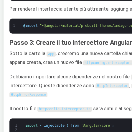
Per rendere l'interfaccia utente più attraente, aggiung
1
@
import
"~@angular/material/prebuilt-themes/indigo-p
Passo 3: Creare il tuo intercettore Angular
Sotto la cartella
, creeremo una nuova cartella ch
app
appena creata, crea un nuovo file
httpconfig
.
interceptor
.
Dobbiamo importare alcune dipendenze nel nostro file
intercettore. Queste dipendenze sono
,
HttpInterceptor
.
HttpErrorResponse
Il nostro file
sarà simile al se
httpconfig
.
interceptor
.
ts
1
import
{
Injectable
}
from
'@angular/core'
;
2