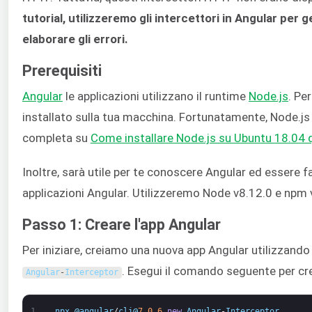
tutorial, utilizzeremo gli intercettori in Angular per 
elaborare gli errori.
Prerequisiti
Angular
le applicazioni utilizzano il runtime
Node.js
. Pe
installato sulla tua macchina. Fortunatamente, Node.js
completa su
Come installare Node.js su Ubuntu 18.04 
Inoltre, sarà utile per te conoscere Angular ed essere f
applicazioni Angular. Utilizzeremo Node v8.12.0 e npm 
Passo 1: Creare l'app Angular
Per iniziare, creiamo una nuova app Angular utilizzand
. Esegui il comando seguente per cre
Angular
-
Interceptor
1
npx
@
angular
/
cli
@
7.0.6
new
Angular
-
Interceptor