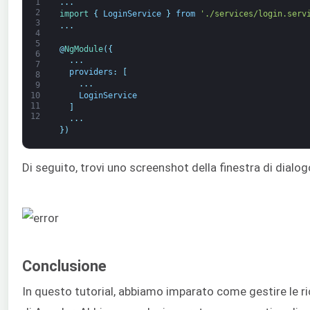
1
.
.
.
2
import
{
LoginService
}
from
'./services/login.serv
3
.
.
.
4
5
@
NgModule
(
{
6
.
.
.
7
providers
:
[
8
.
.
.
9
LoginService
10
11
]
12
.
.
.
}
)
Di seguito, trovi uno screenshot della finestra di dialog
Conclusione
In questo tutorial, abbiamo imparato come gestire le ri