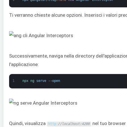
Ti verranno chieste alcune opzioni. Inserisci i valori pred
Successivamente, naviga nella directory dell'applicazi
l'applicazione:
1
npx 
ng 
serve
--
open
Quindi, visualizza
nel tuo browser 
http
:
//localhost:4200