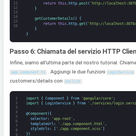
11
return
this
.
http
.
post
(
'http://localhost:307
12
}
13
14
getCustomerDetails
(
)
{
15
return
this
.
http
.
get
(
'http://localhost:3070
16
}
}
Passo 6: Chiamata del servizio HTTP Clie
Infine, siamo all'ultima parte del nostro tutorial. Chiam
. Aggiungi le due funzioni
app
.
component
.
ts
LoginService
customers/details con
:
onclick
1
import
{
Component
}
from
'@angular/core'
;
2
import
{
LoginService
}
from
'./services/login.serv
3
4
@
Component
(
{
5
selector
:
'app-root'
,
6
templateUrl
:
'./app.component.html'
,
7
styleUrls
:
[
'./app.component.scss'
]
8
}
)
9