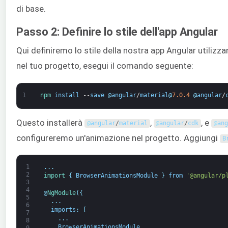
di base.
Passo 2: Definire lo stile dell'app Angular
Qui definiremo lo stile della nostra app Angular utilizz
nel tuo progetto, esegui il comando seguente:
1
npm 
install
--
save
@
angular
/
material
@
7.0.4
@
angular
/
Questo installerà
,
, e
@
angular
/
material
@
angular
/
cdk
@
ang
configureremo un'animazione nel progetto. Aggiungi
B
1
.
.
.
2
import
{
BrowserAnimationsModule
}
from
'@angular/p
3
4
@
NgModule
(
{
5
.
.
.
6
imports
:
[
7
.
.
.
8
BrowserAnimationsModule