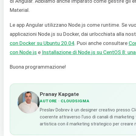
di Angular. Abbiamo anche imparato come gestire gli erro
Material.
Le app Angular utilizzano Node.js come runtime. Se vuoi
applicazioni Node.js su Docker, dai un'occhiata alla nos
con Docker su Ubuntu 20.04
. Puoi anche consultare
Com
con Node.js
e
Installazione di Node.js su CentOS 8: un
Buona programmazione!
Pranay Kapgate
AUTORE
· CLOUDSIGMA
Preslav Dobrev è un designer creativo presso Cl
coerente attraverso l'uso di canali di marketing tr
artistica con il marketing strategico per creare 