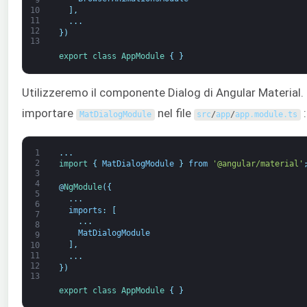
9
]
,
10
11
.
.
.
12
}
)
13
export
class
AppModule
{
}
Utilizzeremo il componente Dialog di Angular Material.
importare
nel file
:
MatDialogModule
src
/
app
/
app
.
module
.
ts
1
.
.
.
2
import
{
MatDialogModule
}
from
'@angular/material'
3
4
@
NgModule
(
{
5
.
.
.
6
imports
:
[
7
.
.
.
8
MatDialogModule
9
]
,
10
11
.
.
.
12
}
)
13
export
class
AppModule
{
}