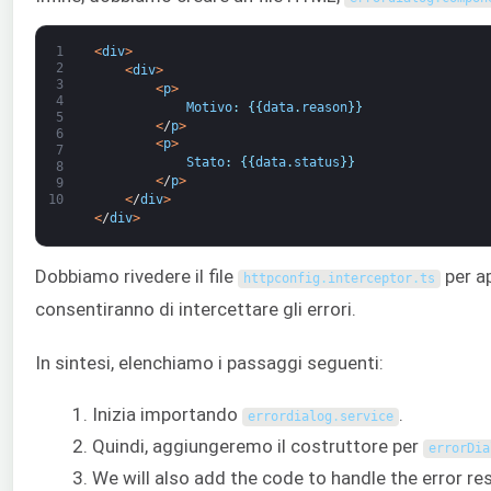
1
<
div
>
2
<
div
>
3
<
p
>
4
Motivo
:
{
{
data
.
reason
}
}
5
<
/
p
>
6
<
p
>
7
Stato
:
{
{
data
.
status
}
}
8
<
/
p
>
9
<
/
div
>
10
<
/
div
>
Dobbiamo rivedere il file
per a
httpconfig
.
interceptor
.
ts
consentiranno di intercettare gli errori.
In sintesi, elenchiamo i passaggi seguenti:
Inizia importando
.
errordialog
.
service
Quindi, aggiungeremo il costruttore per
errorDia
We will also add the code to handle the error r