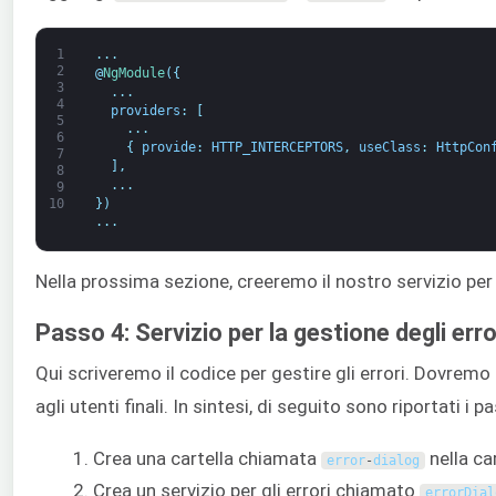
1
.
.
.
2
@
NgModule
(
{
3
.
.
.
4
providers
:
[
5
.
.
.
6
{
provide
:
HTTP_INTERCEPTORS
,
useClass
:
HttpCon
7
]
,
8
.
.
.
9
}
)
10
.
.
.
Nella prossima sezione, creeremo il nostro servizio per g
Passo 4: Servizio per la gestione degli erro
Qui scriveremo il codice per gestire gli errori. Dovremo
agli utenti finali. In sintesi, di seguito sono riportati i
Crea una cartella chiamata
nella ca
error
-
dialog
Crea un servizio per gli errori chiamato
errorDial