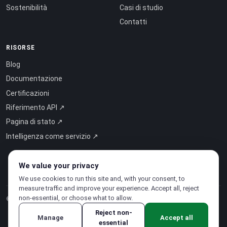
Sostenibilità
Casi di studio
Contatti
RISORSE
Blog
Documentazione
Certificazioni
Riferimento API ↗
Pagina di stato ↗
Intelligenza come servizio ↗
We value your privacy
We use cookies to run this site and, with your consent, to
measure traffic and improve your experience. Accept all, reject
non-essential, or choose what to allow.
© 2026 CloudSigma Holding AG.
Tutti i diritti riservati
.
Reject non-
Manage
Accept all
essential
Informativa sulla privacy
·
Termini di servizio