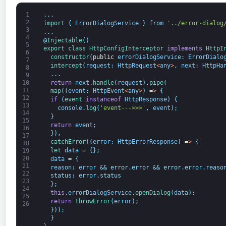
1
.
.
.
2
import
{
ErrorDialogService
}
from
'../error-dialog
3
.
.
.
4
@
Injectable
(
)
5
export
class
HttpConfigInterceptor
implements
HttpI
6
constructor
(
public
errorDialogService
:
ErrorDialo
7
intercept
(
request
:
HttpRequest
<
any
>
,
next
:
HttpHa
8
.
.
.
9
return
next
.
handle
(
request
)
.
pipe
(
10
11
map
(
(
event
:
HttpEvent
<
any
>
)
=
>
{
12
if
(
event 
instanceof
HttpResponse
)
{
13
console
.
log
(
'event--->>>'
,
event
)
;
14
}
15
return
event
;
16
}
)
,
17
catchError
(
(
error
:
HttpErrorResponse
)
=
>
{
18
let 
data
=
{
}
;
19
20
data
=
{
21
reason
:
error
&& error.error && error.error.reaso
22
  status: error.status
23
  };
24
this
.
errorDialogService
.
openDialog
(
data
)
;
25
return
throwError
(
error
)
;
26
}
)
)
;
}