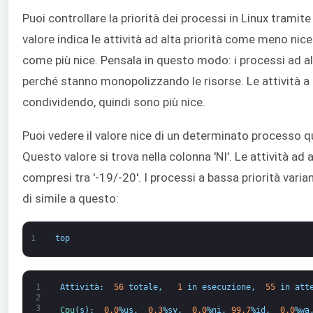
Puoi controllare la priorità dei processi in Linux trami
valore indica le attività ad alta priorità come meno nice
come più nice. Pensala in questo modo: i processi ad a
perché stanno monopolizzando le risorse. Le attività a 
condividendo, quindi sono più nice.
Puoi vedere il valore nice di un determinato processo 
Questo valore si trova nella colonna 'NI'. Le attività ad a
compresi tra '-19/-20'. I processi a bassa priorità varia
di simile a questo:
1
top
1
Attività
:
56
totale
,
1
in esecuzione
,
55
in att
2
3
Cpu
(
s
)
:
0.0
%
us
,
0.3
%
sy
,
0.0
%
ni
,
99.7
%
id
,
0.0
%
wa