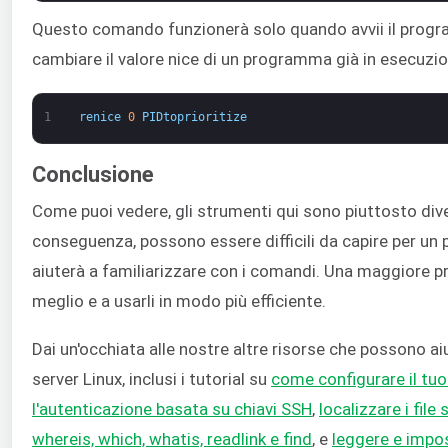
Questo comando funzionerà solo quando avvii il progr
cambiare il valore nice di un programma già in esecuzion
1
renice
0
PIDtoprioritize
Conclusione
Come puoi vedere, gli strumenti qui sono piuttosto divers
conseguenza, possono essere difficili da capire per un p
aiuterà a familiarizzare con i comandi. Una maggiore pr
meglio e a usarli in modo più efficiente.
Dai un'occhiata alle nostre altre risorse che possono aiu
server Linux, inclusi i tutorial su
come configurare il tuo 
l'autenticazione basata su chiavi SSH
,
localizzare i fil
whereis, which, whatis, readlink e find
, e
leggere e impos