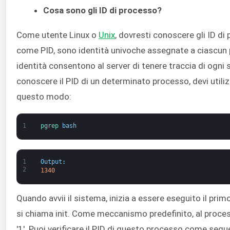
Cosa sono gli ID di processo?
Come utente Linux o
Unix
, dovresti conoscere gli ID d
come PID, sono identità univoche assegnate a ciascun
identità consentono al server di tenere traccia di ogni
conoscere il PID di un determinato processo, devi utili
questo modo:
1
pgrep 
bash
1
Output
:
2
1340
Quando avvii il sistema, inizia a essere eseguito il pr
si chiama init. Come meccanismo predefinito, al process
'1'. Puoi verificare il PID di questo processo come segu