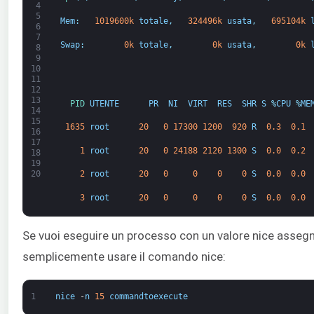
4
5
Mem
:
1019600k
totale
,
324496k
usata
,
695104k
6
7
Swap
:
0k
totale
,
0k
usata
,
0k
8
9
10
11
12
13
PID 
UTENTE
PR
NI
VIRT
RES
SHR
S
%
CPU
%
ME
14
15
1635
root
20
0
17300
1200
920
R
0.3
0.1
16
17
1
root
20
0
24188
2120
1300
S
0.0
0.2
18
19
20
2
root
20
0
0
0
0
S
0.0
0.0
3
root
20
0
0
0
0
S
0.0
0.0
Se vuoi eseguire un processo con un valore nice asseg
semplicemente usare il comando nice:
1
nice
-
n
15
commandtoexecute