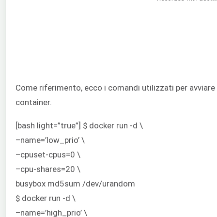
Come riferimento, ecco i comandi utilizzati per avviare 
container.
[bash light=”true”] $ docker run -d \
–name=’low_prio’ \
–cpuset-cpus=0 \
–cpu-shares=20 \
busybox md5sum /dev/urandom
$ docker run -d \
–name=’high_prio’ \