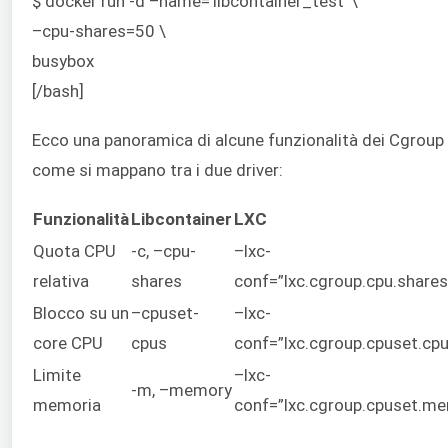
$ docker run -d –name=’libcontainer_test’ \
–cpu-shares=50 \
busybox
[/bash]
Ecco una panoramica di alcune funzionalità dei Cgroup 
come si mappano tra i due driver:
Funzionalità
Libcontainer
LXC
Quota CPU
-c, –cpu-
–lxc-
relativa
shares
conf=”lxc.cgroup.cpu.shares
Blocco su un
–cpuset-
–lxc-
core CPU
cpus
conf=”lxc.cgroup.cpuset.cp
Limite
–lxc-
-m, –memory
memoria
conf=”lxc.cgroup.cpuset.m