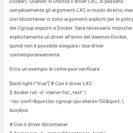
Docker). Quando si utilizza il driver LXC, si passano
semplicemente gli argomenti LXC in modo diretto, me
con libcontainer ci sono argomenti espliciti per le polic
dei Cgroup esposti a Docker. Sarà necessario impostar
esplicitamente un driver all'avvio del daemon Docker,
quindi non è possibile eseguire i due driver
contemporaneamente.
Ecco un esempio di come puoi verificare:
[bash light=”true”] # Con il driver LXC
$ docker run -d –name=’lxc_test’ \
–lxc-conf=&quot;lxc.cgroup.cpu.shares=50&quot; \
busybox
# Con il driver libcontainer