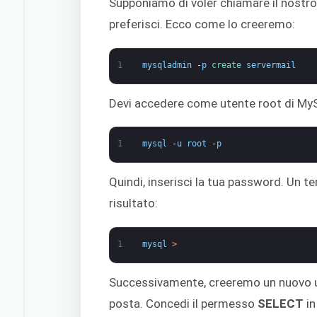
Supponiamo di voler chiamare il nostro 
preferisci. Ecco come lo creeremo:
1
mysqladmin
-
p
create 
servermail
Devi accedere come utente root di My
1
mysql
-
u
root
-
p
Quindi, inserisci la tua password. Un 
risultato:
1
mysql
>
Successivamente, creeremo un nuovo ute
posta. Concedi il permesso
SELECT
in