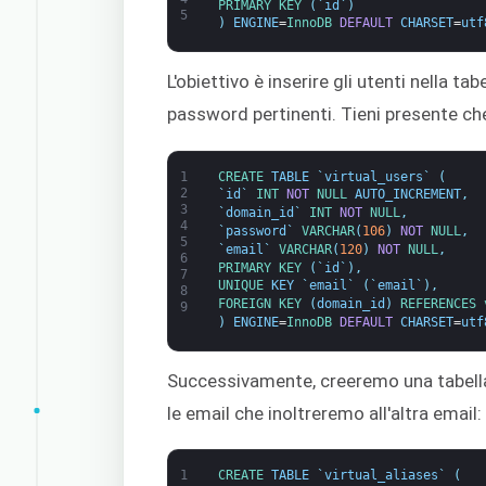
PRIMARY 
KEY
(
`
id
`
)
5
)
ENGINE
=
InnoDB 
DEFAULT
CHARSET
=
utf
L'obiettivo è inserire gli utenti nella ta
password pertinenti. Tieni presente ch
1
CREATE 
TABLE
`
virtual_users
`
(
2
`
id
`
INT
NOT
NULL
AUTO_INCREMENT
,
3
`
domain_id
`
INT
NOT
NULL
,
4
`
password
`
VARCHAR
(
106
)
NOT
NULL
,
5
`
email
`
VARCHAR
(
120
)
NOT
NULL
,
6
PRIMARY 
KEY
(
`
id
`
)
,
7
UNIQUE 
KEY
`
email
`
(
`
email
`
)
,
8
FOREIGN 
KEY
(
domain_id
)
REFERENCES 
9
)
ENGINE
=
InnoDB 
DEFAULT
CHARSET
=
utf
Successivamente, creeremo una tabella pe
le email che inoltreremo all'altra email:
1
CREATE 
TABLE
`
virtual_aliases
`
(