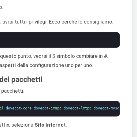
o.
 avrai tutti i privilegi. Ecco perché lo consigliamo:
 questo punto, vedrai il
$
simbolo cambiare in
#
.
aspetti della configurazione uno per uno.
dei pacchetti
 pacchetti:
ql 
dovecot
-
core 
dovecot
-
imapd 
dovecot
-
lmtpd 
dovecot
-
mysql
tfix, seleziona
Sito Internet
: