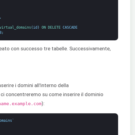
,
virtual_domains
(
id
)
ON 
DELETE 
CASCADE
8
;
reato con successo tre tabelle. Successivamente,
rire i domini all'interno della
, ci concentreremo su come inserire il dominio
):
name.example.com
omains
`