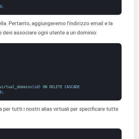
8
;
bella. Pertanto, aggiungeremo l'indirizzo email e la
e devi associare ogni utente a un dominio:
virtual_domains
(
id
)
ON 
DELETE 
CASCADE
8
;
r tutti i nostri alias virtuali per specificare tutte