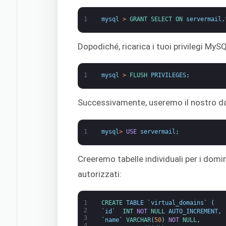
1
mysql
>
GRANT 
SELECT 
ON 
servermail
.
Dopodiché, ricarica i tuoi privilegi My
1
mysql
>
FLUSH 
PRIVILEGES
;
Successivamente, useremo il nostro data
1
mysql
>
USE
servermail
;
Creeremo tabelle individuali per i domi
autorizzati:
1
CREATE 
TABLE
`
virtual_domains
`
(
2
`
id
`
INT
NOT
NULL
AUTO_INCREMENT
,
3
`
name
`
VARCHAR
(
50
)
NOT
NULL
,
4