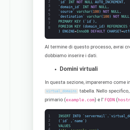
2
`
id
`
INT
NOT
NULL
AUTO_INCREMENT
,
3
`
domain_id
`
INT
NOT
NULL
,
4
`
source
`
varchar
(
100
)
NOT
NULL
,
5
`
destination
`
varchar
(
100
)
NOT
NULL
6
PRIMARY 
KEY
(
`
id
`
)
,
7
FOREIGN 
KEY
(
domain_id
)
REFERENCES 
8
)
ENGINE
=
InnoDB 
DEFAULT
CHARSET
=
utf
Al termine di questo processo, avrai c
dobbiamo inserire i dati.
Domini virtuali
In questa sezione, impareremo come inse
tabella. Nello specifico
virtual_domains
primario (
) e l'
(
example.com
FQDN
host
1
INSERT 
INTO
`
servermail
`
.
`
virtual_d
2
(
`
id
`
,
`
name
`
)
3
VALUES
4