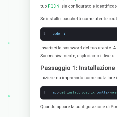
tuo
FQDN
sia configurato e identificat
Se installi i pacchetti come utente root,
1
sudo
-
i
Inserisci la password del tuo utente. A
Successivamente, esploriamo i diversi 
Passaggio 1: Installazione 
Inizieremo imparando come installare i
1
apt
-
get 
install 
postfix 
postfix
-
mys
Quando appare la configurazione di Pos