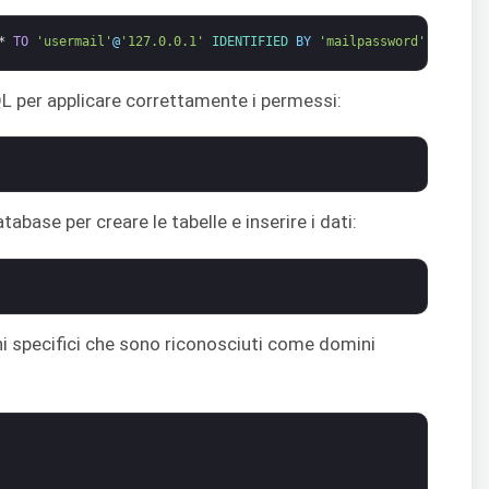
*
TO
'usermail'
@
'127.0.0.1'
IDENTIFIED 
BY
'mailpassword'
;
SQL per applicare correttamente i permessi:
base per creare le tabelle e inserire i dati:
ni specifici che sono riconosciuti come domini