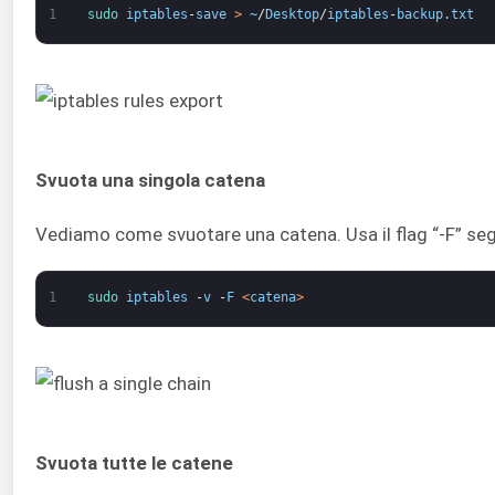
1
sudo 
iptables
-
save
>
~
/
Desktop
/
iptables
-
backup
.
txt
Svuota una singola catena
Vediamo come svuotare una catena. Usa il flag “-F” seg
1
sudo 
iptables
-
v
-
F
<
catena
>
Svuota tutte le catene