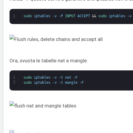
1
sudo 
iptables
-
v
-
P
INPUT 
ACCEPT
&&
sudo 
iptables
-
v
Ora, svuota le tabelle nat e mangle:
1
sudo 
iptables
-
v
-
t
nat
-
F
2
sudo 
iptables
-
v
-
t
mangle
-
F