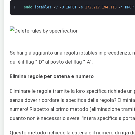
1
sudo 
iptables
-
v
-
D
INPUT
-
s
172.217.194.113
-
j
DROP
Se hai già aggiunto una regola iptables in precedenza, 
qui è il flag “-D” al posto del flag “-A”.
Elimina regole per catena e numero
Eliminare le regole tramite la loro specifica richiede un
senza dover ricordare la specifica della regola? Eliminia
numero! Rispetto al primo metodo (eliminazione tramite
quanto non è necessario avere l'intera specifica a port
Questo metodo richiede la catena e il numero di riga de