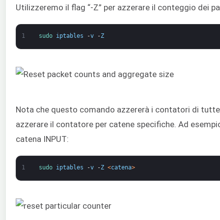
Utilizzeremo il flag “-Z” per azzerare il conteggio dei 
1
sudo 
iptables
-
v
-
Z
Nota che questo comando azzererà i contatori di tutte 
azzerare il contatore per catene specifiche. Ad esempio
catena INPUT:
1
sudo 
iptables
-
v
-
Z
<
catena
>