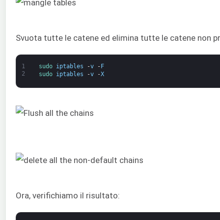
Svuota tutte le catene ed elimina tutte le catene non pr
1
sudo 
iptables
-
v
-
F
2
sudo 
iptables
-
v
-
X
Ora, verifichiamo il risultato: