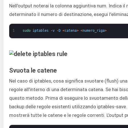
Nell'output noterai la colonna aggiuntiva num. Indica il
determinato il numero di destinazione, esegui l'elimina
1
sudo 
iptables
-
v
-
D
<
catena
>
<
numero_riga
>
Svuota le catene
Nel caso di iptables, cosa significa svuotare (flush) una
regole all'interno di una determinata catena. Se hai biso
questo metodo. Prima di eseguire lo svuotamento della
backup delle regole esistenti utilizzando iptables-save.
mostrerà tutte le catene e le regole correnti. L'output p