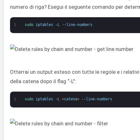
numero di riga? Esegui il seguente comando per determ
1
sudo 
iptables
-
L
--
line
-
numbers
Otterrai un output esteso con tutte le regole e i relativi
della catena dopo il flag “-L”:
1
sudo 
iptables
-
L
<
catena
>
--
line
-
numbers