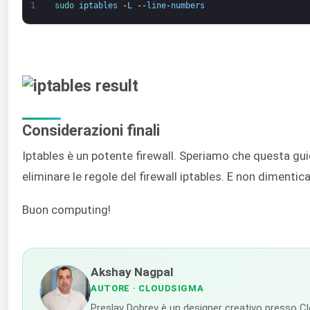
1
sudo 
iptables
-
L
--
line
-
numbers
Considerazioni finali
Iptables è un potente firewall. Speriamo che questa guid
eliminare le regole del firewall iptables. E non dimentic
Buon computing!
Akshay Nagpal
AUTORE
· CLOUDSIGMA
Preslav Dobrev è un designer creativo presso Cl