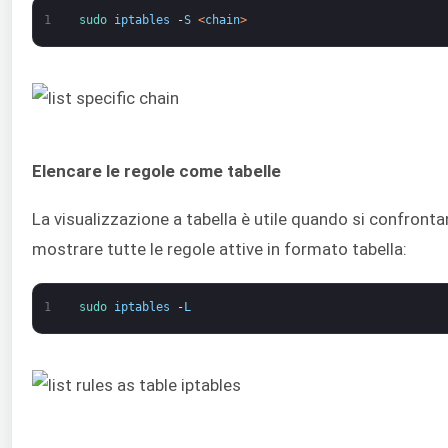
1
sudo 
iptables
-
S
<
chain
>
Elencare le regole come tabelle
La visualizzazione a tabella è utile quando si confrontano
mostrare tutte le regole attive in formato tabella:
1
sudo 
iptables
-
L