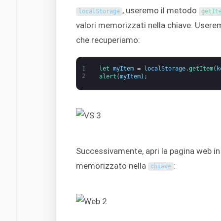
, useremo il metodo
localStorage
getIt
valori memorizzati nella chiave. User
che recuperiamo:
1
let 
myItem
=
localStorage
.
getItem
(
k
2
alert
(
myItem
)
;
Successivamente, apri la pagina web in
memorizzato nella
:
chiave