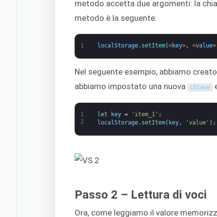
metodo accetta due argomenti: la chiav
metodo è la seguente:
1
localStorage
.
setItem
(
<
key
>
,
<
value
>
Nel seguente esempio, abbiamo creato 
abbiamo impostato una nuova
e
chiave
1
let 
key
=
'item_1'
;
2
localStorage
.
setItem
(
key
,
'value'
)
;
Passo 2 – Lettura di voci
Ora, come leggiamo il valore memorizza