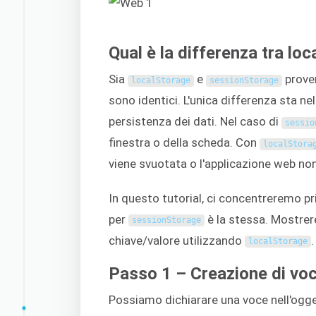
Qual è la differenza tra l
Sia
e
proven
localStorage
sessionStorage
sono identici. L'unica differenza sta n
persistenza dei dati. Nel caso di
sessio
finestra o della scheda. Con
localStora
viene svuotata o l'applicazione web non 
In questo tutorial, ci concentreremo p
per
è la stessa. Mostrer
sessionStorage
chiave/valore utilizzando
.
localStorage
Passo 1 – Creazione di voc
Possiamo dichiarare una voce nell'ogg