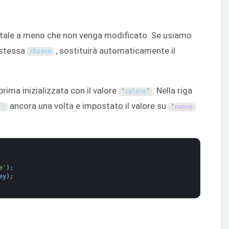
à tale a meno che non venga modificato. Se usiamo
 stessa
, sostituirà automaticamente il
chiave
prima inizializzata con il valore
. Nella riga
‘
valore
’
ancora una volta e impostato il valore su
(
)
‘
nuovo
e'
)
;
ey
)
;