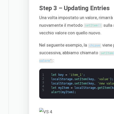
Step 3 – Updating Entries
Una volta impostato un valore, rimarr
nuovamente il metodo
sulla
setItem
(
)
vecchio valore con quello nuovo.
Nel seguente esempio, la
viene 
chiave
successiva, abbiamo chiamato
setItem
:
valore
’
1
let 
key
=
'item_1'
;
2
localStorage
.
setItem
(
key
,
'value'
)
;
3
localStorage
.
setItem
(
key
,
'new valu
4
let 
myItem
=
localStorage
.
getItem
(
k
5
alert
(
myItem
)
;