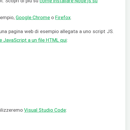
. Scopri di più su
come installare Node.js su
sempio,
Google Chrome
o
Firefox
.
na pagina web di esempio allegata a uno script JS.
 JavaScript a un file HTML qui
:
utilizzeremo
Visual Studio Code
: