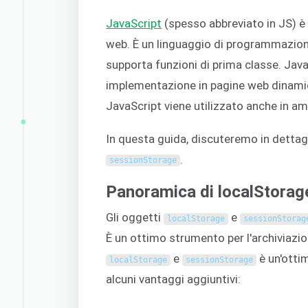
JavaScript
(spesso abbreviato in JS) è
web. È un linguaggio di programmazione
supporta funzioni di prima classe. Java
implementazione in pagine web dinamich
JavaScript viene utilizzato anche in a
In questa guida, discuteremo in detta
.
sessionStorage
Panoramica di localStorag
Gli oggetti
e
localStorage
sessionStorag
È un ottimo strumento per l'archiviazion
e
è un'ottim
localStorage
sessionStorage
alcuni vantaggi aggiuntivi: