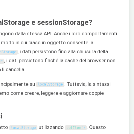
ocalStorage e sessionStorage?
gono dalla stessa API. Anche i loro comportamenti
el modo in cui ciascun oggetto consente la
, i dati persistono fino alla chiusura della
nStorage
, i dati persistono finché la cache del browser non
ge
li cancella.
rincipalmente su
. Tuttavia, la sintassi
localStorage
emo come creare, leggere e aggiornare coppie
i
etto
utilizzando
. Questo
localStorage
setItem
(
)