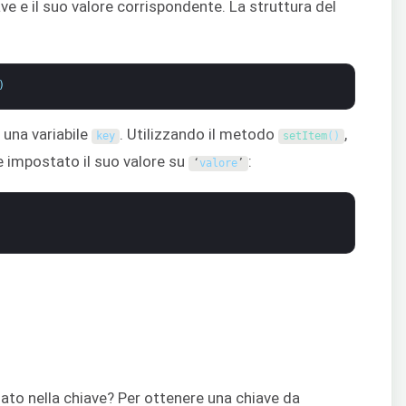
e e il suo valore corrispondente. La struttura del
)
una variabile
. Utilizzando il metodo
,
key
setItem
(
)
 impostato il suo valore su
:
‘
valore
’
to nella chiave? Per ottenere una chiave da