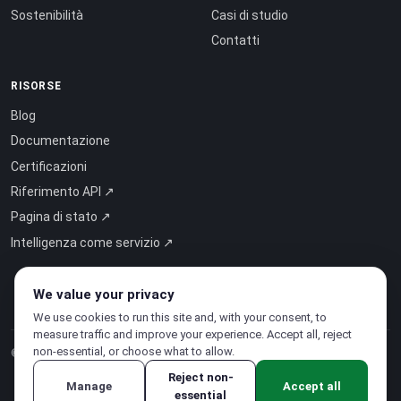
Sostenibilità
Casi di studio
Contatti
RISORSE
Blog
Documentazione
Certificazioni
Riferimento API ↗
Pagina di stato ↗
Intelligenza come servizio ↗
We value your privacy
We use cookies to run this site and, with your consent, to
measure traffic and improve your experience. Accept all, reject
non-essential, or choose what to allow.
© 2026 CloudSigma Holding AG.
Tutti i diritti riservati
.
Reject non-
Manage
Accept all
essential
Informativa sulla privacy
·
Termini di servizio