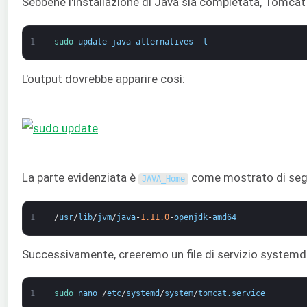
Sebbene l'installazione di Java sia completata, Tomcat 
1
sudo 
update
-
java
-
alternatives
-
l
L'output dovrebbe apparire così:
La parte evidenziata è
come mostrato di seg
JAVA_Home
1
/
usr
/
lib
/
jvm
/
java
-
1.11.0
-
openjdk
-
amd64
Successivamente, creeremo un file di servizio systemd
1
sudo 
nano
/
etc
/
systemd
/
system
/
tomcat
.
service