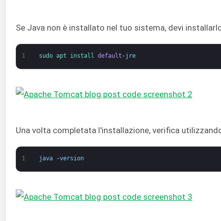
Se Java non è installato nel tuo sistema, devi installar
1
sudo 
apt 
install 
default
-
jre
Una volta completata l'installazione, verifica utilizzan
1
java
-
version