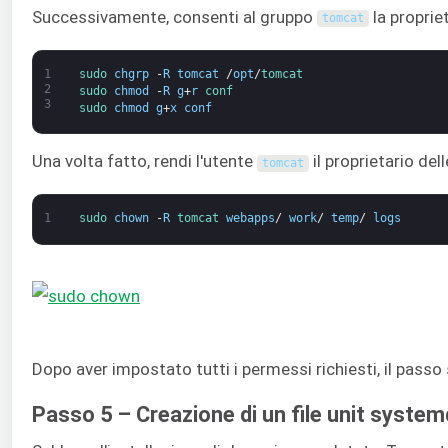
Successivamente, consenti al gruppo
la propriet
tomcat
1
sudo 
chgrp
-
R
tomcat
/
opt
/
tomcat
2
sudo 
chmod
-
R
g
+
r
conf
3
sudo 
chmod
g
+
x
conf
Una volta fatto, rendi l'utente
il proprietario del
tomcat
1
sudo 
chown
-
R
tomcat 
webapps
/
work
/
temp
/
logs
Dopo aver impostato tutti i permessi richiesti, il pass
Passo 5 – Creazione di un file unit system