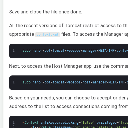
Save and close the file once done.
All the recent versions of Tomcat restrict access to 
appropriate
files. To access the Manager 
context
.
xml
1
sudo 
nano
/
opt
/
tomcat
/
webapps
/
manager
/
META
-
INF
/
conte
Next, to access the Host Manager app, use the comma
1
sudo 
nano
/
opt
/
tomcat
/
webapps
/
host
-
manager
/
META
-
INF
/
Based on your needs, you can choose to accept or deny
address to the list to access connections coming from
1
<
Context 
antiResourceLocking
=
"false"
privileged
=
"tru
2
<
!
--
<
Valve 
className
=
"org.apache.catalina.valves