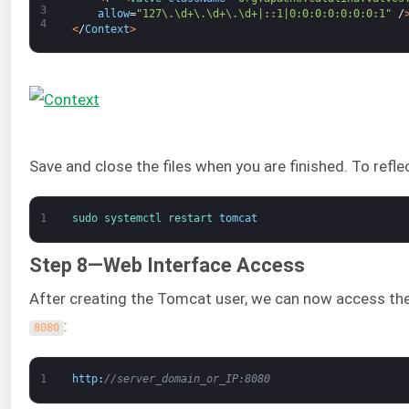
3
allow
=
"127\.\d+\.\d+\.\d+|::1|0:0:0:0:0:0:0:1"
/
4
<
/
Context
>
Save and close the files when you are finished. To ref
1
sudo 
systemctl 
restart 
tomcat
Step 8—Web Interface Access
After creating the Tomcat user, we can now access the
:
8080
1
http
:
//server_domain_or_IP:8080