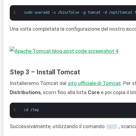
1
sudo 
useradd
-
s
/
bin
/
false
-
g
tomcat
-
d
/
opt
/
tomcat 
Una volta completata la configurazione del nostro acc
Step 3 – Install Tomcat
Installeremo Tomcat dal
sito ufficiale di Tomcat
. Per s
Distributions
, scorri fino alla lista
Core
e poi copia il lin
1
cd
/
tmp
Successivamente, utilizzando il comando
, scaric
curl