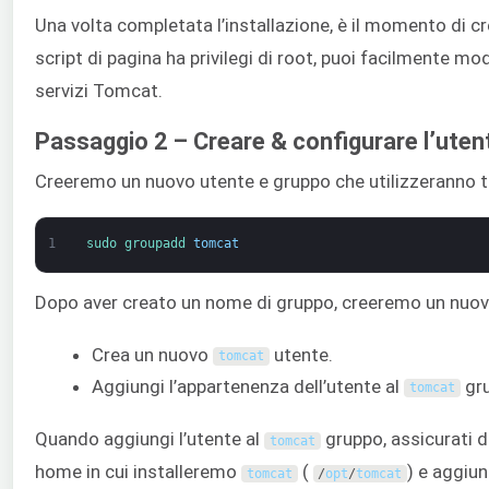
Una volta completata l’installazione, è il momento di c
script di pagina ha privilegi di root, puoi facilmente 
servizi Tomcat.
Passaggio 2 – Creare & configurare l’ute
Creeremo un nuovo utente e gruppo che utilizzeranno t
1
sudo 
groupadd 
tomcat
Dopo aver creato un nome di gruppo, creeremo un nuo
Crea un nuovo
utente.
tomcat
Aggiungi l’appartenenza dell’utente al
gru
tomcat
Quando aggiungi l’utente al
gruppo, assicurati 
tomcat
home in cui installeremo
(
) e aggiun
tomcat
/
opt
/
tomcat