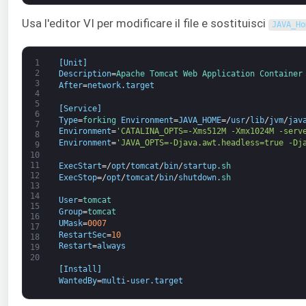
Usa l'editor VI per modificare il file e sostituisci
JAVA_Ho
1
[
Unit
]
2
Description
=
Apache 
Tomcat 
Web 
Application 
Container
3
After
=
network
.
target
4
5
[
Service
]
6
Type
=
forking 
Environment
=
JAVA_HOME
=/
usr
/
lib
/
jvm
/
jav
7
Environment
=
'CATALINA_OPTS=-Xms512M -Xmx1024M -serv
8
Environment
=
'JAVA_OPTS=-Djava.awt.headless=true -Dj
9
10
11
ExecStart
=/
opt
/
tomcat
/
bin
/
startup
.
sh
12
ExecStop
=/
opt
/
tomcat
/
bin
/
shutdown
.
sh
13
14
User
=
tomcat
15
Group
=
tomcat
16
UMask
=
0007
17
RestartSec
=
10
18
Restart
=
always
19
20
[
Install
]
WantedBy
=
multi
-
user
.
target