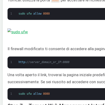
Tomcat utilizza la porta
per accettare le richieste
8080
1
sudo 
ufw 
allow
8080
Il firewall modificato ti consente di accedere alla pagina
1
http
:
//server_domain_or_IP:8080
Una volta aperto il link, troverai la pagina iniziale pre
successivamente. Se sei riuscito ad accedere con succes
1
sudo 
ufw 
allow
8080