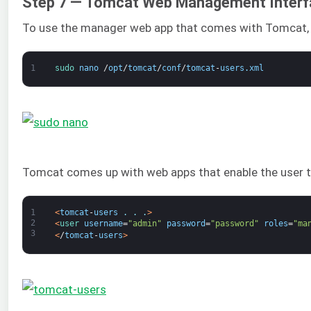
Step 7 — Tomcat Web Management Interfa
To use the manager web app that comes with Tomcat, w
1
sudo 
nano
/
opt
/
tomcat
/
conf
/
tomcat
-
users
.
xml
Tomcat comes up with web apps that enable the user 
1
<
tomcat
-
users
.
.
.
>
2
<
user 
username
=
"admin"
password
=
"password"
roles
=
"ma
3
<
/
tomcat
-
users
>