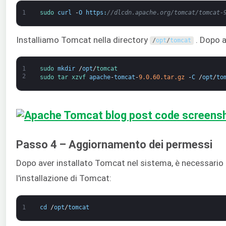
1
sudo 
curl
-
O
https
:
//dlcdn.apache.org/tomcat/tomcat-
Installiamo Tomcat nella directory
. Dopo a
/
opt
/
tomcat
1
sudo 
mkdir
/
opt
/
tomcat
2
sudo 
tar 
xzvf 
apache
-
tomcat
-
9.0.60.tar.gz
-
C
/
opt
/
to
Passo 4 – Aggiornamento dei permessi
Dopo aver installato Tomcat nel sistema, è necessario 
l'installazione di Tomcat:
1
cd
/
opt
/
tomcat