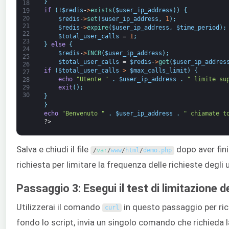
}
18
if
(
!
$redis
-
>
exists
(
$user_ip_address
)
)
{
19
20
$redis
-
>
set
(
$user_ip_address
,
1
)
;
21
$redis
-
>
expire
(
$user_ip_address
,
$time_period
)
;
22
$total_user_calls
=
1
;
23
}
else
{
24
$redis
-
>
INCR
(
$user_ip_address
)
;
25
$total_user_calls
=
$redis
-
>
get
(
$user_ip_addres
26
if
(
$total_user_calls
>
$max_calls_limit
)
{
27
echo
"Utente "
.
$user_ip_address
.
" limite su
28
exit
(
)
;
29
30
}
}
echo
"Benvenuto "
.
$user_ip_address
.
" chiamate t
?>
Salva e chiudi il file
dopo aver fini
/
var
/
www
/
html
/
demo
.
php
richiesta per limitare la frequenza delle richieste degli
Passaggio 3: Esegui il test di limitazione d
Utilizzerai il comando
in questo passaggio per rich
curl
fondo lo script, invia un singolo comando che richieda