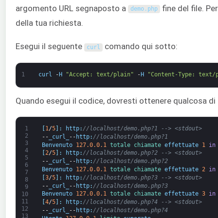
argomento URL segnaposto a
fine del file. Pe
demo
.
php
della tua richiesta.
Esegui il seguente
comando qui sotto:
curl
1
curl
-
H
"Accept: text/plain"
-
H
"Content-Type: text/
Quando esegui il codice, dovresti ottenere qualcosa di 
1
[
1
/
5
]
:
http
:
//localhost/demo.php?1 --> <stdout>
2
--
_curl_
--
http
:
//localhost/demo.php?1
3
Benvenuto
127.0.0.1
totale 
chiamate 
effettuate
1
in
4
[
2
/
5
]
:
http
:
//localhost/demo.php?2 --> <stdout>
5
--
_curl_
--
http
:
//localhost/demo.php?2
6
Benvenuto
127.0.0.1
totale 
chiamate 
effettuate
2
in
7
[
3
/
5
]
:
http
:
//localhost/demo.php?3 --> <stdout>
8
--
_curl_
--
http
:
//localhost/demo.php?3
9
Benvenuto
127.0.0.1
totale 
chiamate 
effettuate
3
in
10
11
[
4
/
5
]
:
http
:
//localhost/demo.php?4 --> <stdout>
12
--
_curl_
--
http
:
//localhost/demo.php?4
13