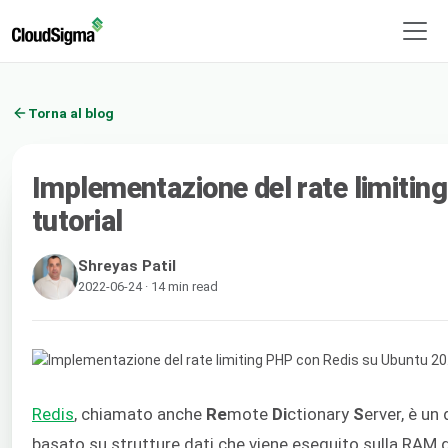
Torna al blog
Implementazione del rate limitin
tutorial
Shreyas Patil
2022-06-24 · 14 min read
Redis
, chiamato anche
Re
mote
Di
ctionary
S
erver, è u
basato su strutture dati che viene eseguito sulla RAM di 