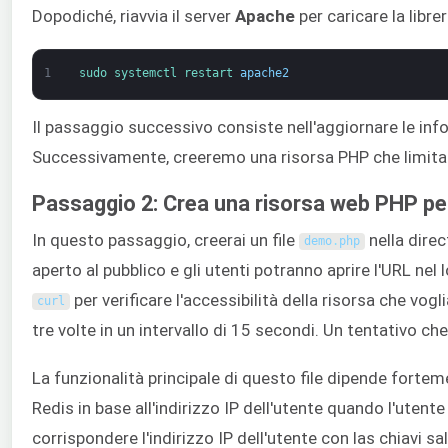
Dopodiché, riavvia il server
Apache
per caricare la libre
1
sudo 
systemctl 
restart 
apache2
Il passaggio successivo consiste nell'aggiornare le infor
Successivamente, creeremo una risorsa PHP che limita l'
Passaggio 2: Crea una risorsa web PHP per i
In questo passaggio, creerai un file
nella direc
demo
.
php
aperto al pubblico e gli utenti potranno aprire l'URL n
per verificare l'accessibilità della risorsa che vog
curl
tre volte in un intervallo di 15 secondi. Un tentativo c
La funzionalità principale di questo file dipende forteme
Redis in base all'indirizzo IP dell'utente quando l'utente
corrispondere l'indirizzo IP dell'utente con las chiavi sa