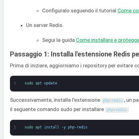
Configuralo seguendo il tutorial
Come con
Un server Redis.
Segui la guida
Come installare e protegger
Passaggio 1: Installa l'estensione Redis p
Prima di iniziare, aggiorniamo i repository per evitare co
1
sudo 
apt 
update
Successivamente, installa l'estensione
, un p
php
-
redis
il seguente comando sudo per installare
:
php
-
redis
1
sudo 
apt 
install
-
y
php
-
redis