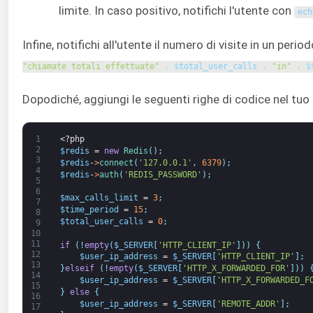
limite. In caso positivo, notifichi l'utente con
ech
Infine, notifichi all'utente il numero di visite in un peri
"chiamate totali effettuate"
.
$
total_user_calls
.
"in"
.
$
Dopodiché, aggiungi le seguenti righe di codice nel tuo 
1
<?php
2
$redis
=
new
Redis
(
)
;
3
$redis
-
>
connect
(
'127.0.0.1'
,
6379
)
;
4
$redis
-
>
auth
(
'REDIS_PASSWORD'
)
;
5
6
$max_calls_limit
=
3
;
7
$time_period
=
15
;
8
$total_user_calls
=
0
;
9
10
11
if
(
!
empty
(
$_SERVER
[
'HTTP_CLIENT_IP'
]
)
)
{
12
$user_ip_address
=
$_SERVER
[
'HTTP_CLIENT_IP'
]
;
13
}
elseif
(
!
empty
(
$_SERVER
[
'HTTP_X_FORWARDED_FOR'
]
)
)
14
$user_ip_address
=
$_SERVER
[
'HTTP_X_FORWARDED_F
15
}
else
{
16
$user_ip_address
=
$_SERVER
[
'REMOTE_ADDR'
]
;
17