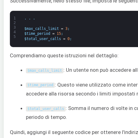
Successivamente, nello stesso file, imposta le seguenti va
1
.
.
.
2
3
$
max_calls_limit
=
3
;
4
$
time_period
=
15
;
5
$
total_user_calls
=
0
;
Comprendiamo queste istruzioni nel dettaglio:
: Un utente non può accedere al
$
max_calls_limit
: Questo viene utilizzato come inter
$
time_period
accedere alla risorsa secondo i limiti impostati 
: Somma il numero di volte in cu
$
total_user_calls
periodo di tempo.
Quindi, aggiungi il seguente codice per ottenere l'indir