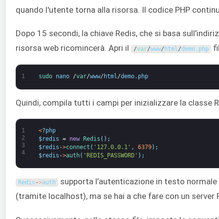
quando l'utente torna alla risorsa. Il codice PHP contin
Dopo 15 secondi, la chiave Redis, che si basa sull’indiriz
risorsa web ricomincerà. Apri il
fi
/
var
/
www
/
html
/
demo
.
php
1
sudo 
nano
/
var
/
www
/
html
/
demo
.
php
Quindi, compila tutti i campi per inizializzare la classe
1
<
?
php
2
$
redis
=
new
Redis
(
)
;
3
$
redis
-
>
connect
(
'127.0.0.1'
,
6379
)
;
4
$
redis
-
>
auth
(
'REDIS_PASSWORD'
)
;
supporta l’autenticazione in testo normale
Redis
-
>
auth
(tramite localhost), ma se hai a che fare con un server