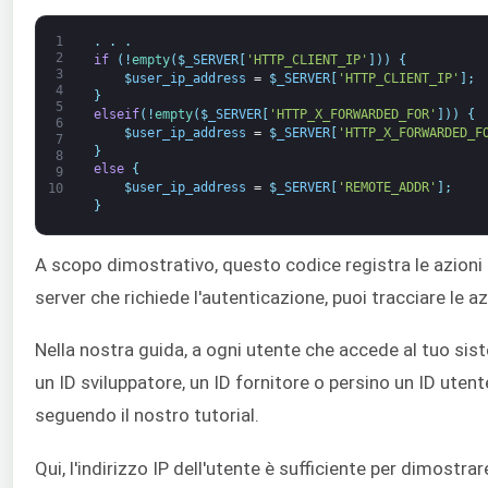
1
.
.
.
2
if
(
!
empty
(
$
_SERVER
[
'HTTP_CLIENT_IP'
]
)
)
{
3
$
user_ip_address
=
$
_SERVER
[
'HTTP_CLIENT_IP'
]
;
4
}
5
elseif
(
!
empty
(
$
_SERVER
[
'HTTP_X_FORWARDED_FOR'
]
)
)
{
6
$
user_ip_address
=
$
_SERVER
[
'HTTP_X_FORWARDED_F
7
}
8
else
{
9
$
user_ip_address
=
$
_SERVER
[
'REMOTE_ADDR'
]
;
10
}
A scopo dimostrativo, questo codice registra le azioni deg
server che richiede l'autenticazione, puoi tracciare le a
Nella nostra guida, a ogni utente che accede al tuo sis
un ID sviluppatore, un ID fornitore o persino un ID utente
seguendo il nostro tutorial.
Qui, l'indirizzo IP dell'utente è sufficiente per dimostra