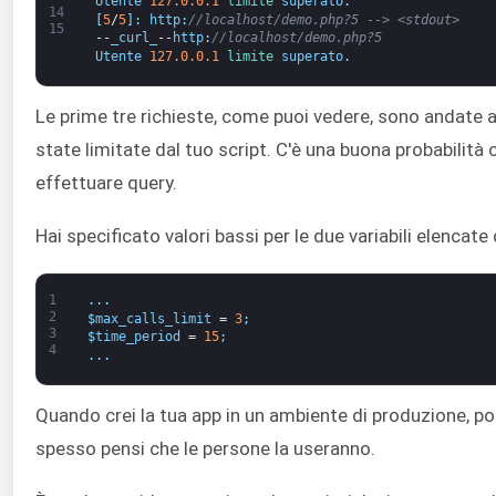
Utente
127.0.0.1
limite 
superato
.
14
[
5
/
5
]
:
http
:
//localhost/demo.php?5 --> <stdout>
15
--
_curl_
--
http
:
//localhost/demo.php?5
Utente
127.0.0.1
limite 
superato
.
Le prime tre richieste, come puoi vedere, sono andate a 
state limitate dal tuo script. C'è una buona probabilità 
effettuare query.
Hai specificato valori bassi per le due variabili elencate
1
.
.
.
2
$
max_calls_limit
=
3
;
3
$
time_period
=
15
;
4
.
.
.
Quando crei la tua app in un ambiente di produzione, po
spesso pensi che le persone la useranno.