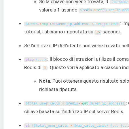
Se la chiave non viene trovata, if
(
!
$
redis
valore a 1 usando
$
redis
-
>
set
(
$
user_ip_add
: Im
$
redis
-
>
expire
(
$
user_ip_address
,
$
time_period
)
tutorial, l'abbiamo impostata su
secondi.
15
Se l'indirizzo IP dell'utente non viene trovato nel
: Il blocco di istruzioni utilizza il co
else
{
.
.
.
}
Redis di
. Questo verrà applicato a ciascun ind
1
Nota
: Puoi ottenere questo risultato so
richiesta ripetuta.
:
$
total_user_calls
=
$
redis
-
>
get
(
$
user_ip_address
)
chiave basata sull'indirizzo IP sul server Redis.
if
(
$
total_user_calls
>
$
max_calls_limit
)
{
.
.
.
}
.
.