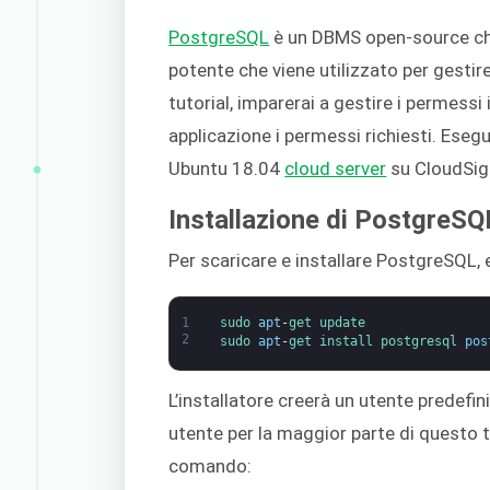
PostgreSQL
è un DBMS open-source che
potente che viene utilizzato per gestir
tutorial, imparerai a gestire i permessi 
applicazione i permessi richiesti. Ese
Ubuntu 18.04
cloud server
su CloudSi
Installazione di PostgreSQ
Per scaricare e installare PostgreSQL,
1
sudo 
apt
-
get 
update
2
sudo 
apt
-
get 
install 
postgresql 
pos
L’installatore creerà un utente predef
utente per la maggior parte di questo t
comando: