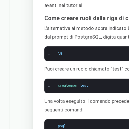
avanti nel tutorial.
Come creare ruoli dalla riga di
L’alternativa al metodo sopra indicato 
dal prompt di PostgreSQL, digita quan
1
\
q
Puoi creare un ruolo chiamato “test” 
1
createuser 
test
Una volta eseguito il comando precedent
seguenti comandi:
1
psql