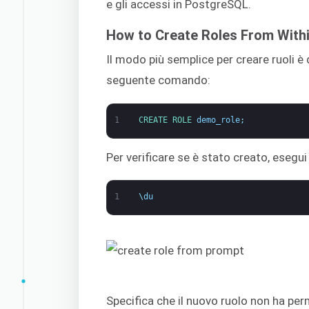
e gli accessi in PostgreSQL.
How to Create Roles From With
Il modo più semplice per creare ruoli è 
seguente comando:
1
CREATE 
ROLE 
demo_role
;
Per verificare se è stato creato, esegu
1
\
du
Specifica che il nuovo ruolo non ha per