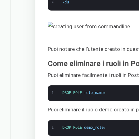
2
\
du
Puoi notare che l’utente creato in ques
Come eliminare i ruoli in 
Puoi eliminare facilmente i ruoli in Po
1
DROP 
ROLE 
role_name
;
Puoi eliminare il ruolo demo creato in
1
DROP 
ROLE 
demo_role
;