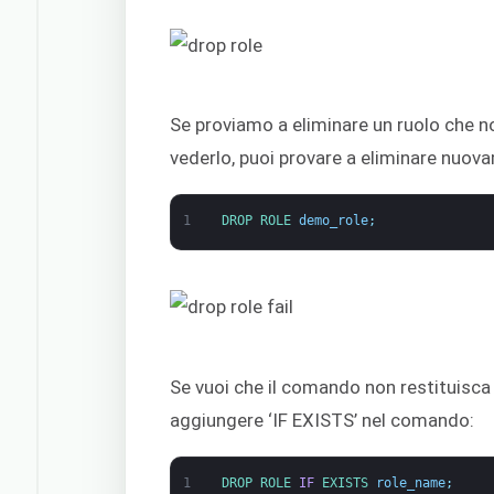
Se proviamo a eliminare un ruolo che no
vederlo, puoi provare a eliminare nuov
1
DROP 
ROLE 
demo_role
;
Se vuoi che il comando non restituisca 
aggiungere ‘IF EXISTS’ nel comando:
1
DROP 
ROLE 
IF
EXISTS 
role_name
;