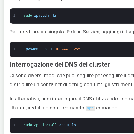
1
sudo 
ipvsadm
-
Ln
Per mostrare un singolo IP di un Service, aggiungi il fla
1
ipvsadm
-
Ln
-
t
10.244.1.255
Interrogazione del DNS del cluster
Ci sono diversi modi che puoi seguire per eseguire il de
distribuire un container di debug con tutti gli strumenti
In alternativa, puoi interrogare il DNS utilizzando i com
Ubuntu, installalo con il comando
comando:
apt
1
sudo 
apt 
install 
dnsutils