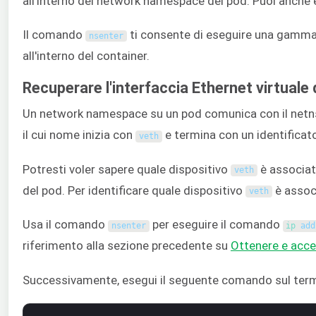
all'interno del network namespace del pod. Puoi anche es
Il comando
ti consente di eseguire una gamma p
nsenter
all'interno del container.
Recuperare l'interfaccia Ethernet virtuale 
Un network namespace su un pod comunica con il netns 
il cui nome inizia con
e termina con un identifica
veth
Potresti voler sapere quale dispositivo
è associato
veth
del pod. Per identificare quale dispositivo
è associ
veth
Usa il comando
per eseguire il comando
nsenter
ip 
add
riferimento alla sezione precedente su
Ottenere e acc
Successivamente, esegui il seguente comando sul termi