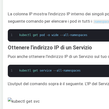
La colonna IP mostra l'indirizzo IP interno dei singoli p
seguente comando per elencare i pod in tutti i
namespac
1
kubectl 
get 
pod
-
o
wide
--
all
-
namespaces
Ottenere l'indirizzo IP di un Servizio
Puoi anche ottenere l'indirizzo IP di un Servizio sul tuo
1
kubectl 
get 
service
--
all
-
namespaces
L'output del comando sopra è il seguente. L'IP del Servi