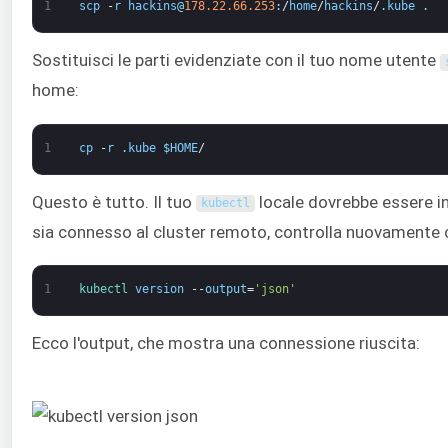
1
scp
-
r
hackins
@
178.22.66.253
:
/
home
/
hackins
/
.
kube
.
Sostituisci le parti evidenziate con il tuo nome utente
home:
1
cp
-
r
.
kube
$
HOME
/
Questo è tutto. Il tuo
locale dovrebbe essere in
kubectl
sia connesso al cluster remoto, controlla nuovamente 
1
kubectl 
version
--
output
=
'json'
Ecco l'output, che mostra una connessione riuscita: