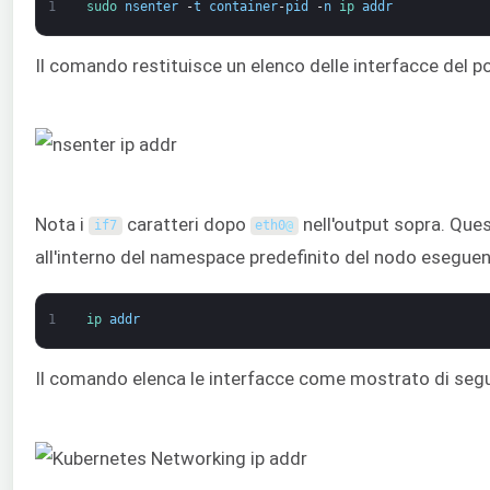
1
sudo 
nsenter
-
t
container
-
pid
-
n
ip 
addr
Il comando restituisce un elenco delle interfacce del p
Nota i
caratteri dopo
nell'output sopra. Ques
if7
eth0
@
all'interno del namespace predefinito del nodo esegu
1
ip 
addr
Il comando elenca le interfacce come mostrato di segu