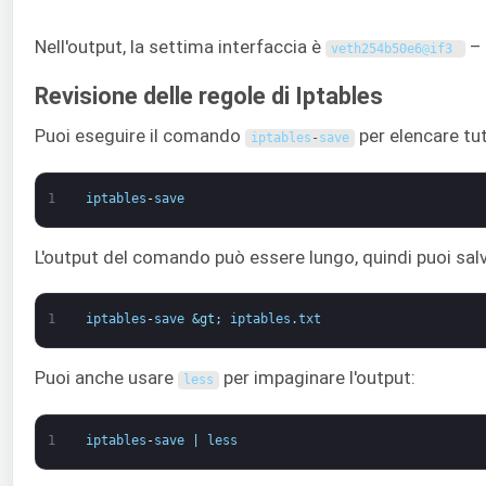
Nell'output, la settima interfaccia è
– 
veth254b50e6
@
if3
Revisione delle regole di Iptables
Puoi eseguire il comando
per elencare tut
iptables
-
save
1
iptables
-
save
L'output del comando può essere lungo, quindi puoi salva
1
iptables
-
save
&gt;
iptables
.
txt
Puoi anche usare
per impaginare l'output:
less
1
iptables
-
save
|
less