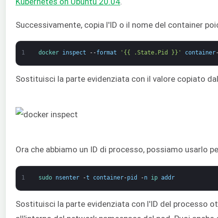
Kubernetes on Ubuntu 20.04
.
Successivamente, copia l'ID o il nome del container po
1
docker 
inspect
--
format
'{{ .State.Pid }}'
container
Sostituisci la parte evidenziata con il valore copiato d
Ora che abbiamo un ID di processo, possiamo usarlo p
1
sudo 
nsenter
-
t
container
-
pid
-
n
ip 
addr
Sostituisci la parte evidenziata con l'ID del processo 