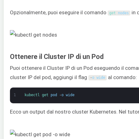
Opzionalmente, puoi eseguire il comando
in 
get 
nodes
Ottenere il Cluster IP di un Pod
Puoi ottenere il Cluster IP di un Pod eseguendo il co
cluster IP del pod, aggiungi il flag
al comando:
-
o
wide
1
kubectl 
get 
pod
-
o
wide
Ecco un output dal nostro cluster Kubernetes. Nel tuto