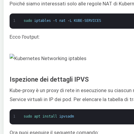
Poiché siamo interessati solo alle regole NAT di Kuberne
1
sudo 
iptables
-
t
nat
-
L
KUBE
-
SERVICES
Ecco l'output:
Ispezione dei dettagli IPVS
Kube-proxy è un proxy di rete in esecuzione su ciascun 
Service virtuali in IP dei pod. Per elencare la tabella di 
1
sudo 
apt 
install 
ipvsadm
Ora puoi eseguire il seguente comando: