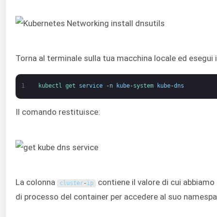
Torna al terminale sulla tua macchina locale ed esegui 
1
kubectl 
get 
service
-
n
kube
-
system 
kube
-
dns
Il comando restituisce:
La colonna
contiene il valore di cui abbiam
cluster
-
ip
di processo del container per accedere al suo namespa