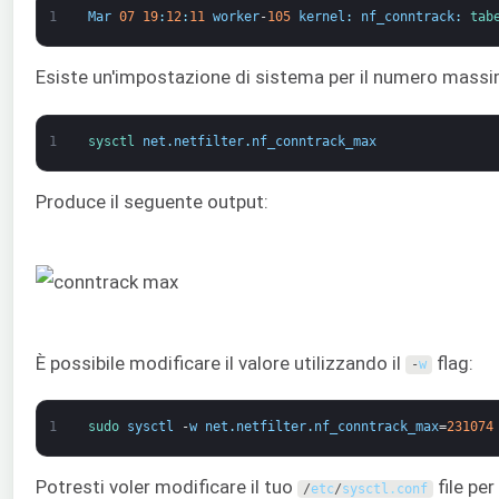
1
Mar
07
19
:
12
:
11
worker
-
105
kernel
:
nf_conntrack
:
tab
Esiste un'impostazione di sistema per il numero massimo
1
sysctl 
net
.
netfilter
.
nf_conntrack_max
Produce il seguente output:
È possibile modificare il valore utilizzando il
flag:
-
w
1
sudo 
sysctl
-
w
net
.
netfilter
.
nf_conntrack_max
=
231074
Potresti voler modificare il tuo
file per
/
etc
/
sysctl
.
conf