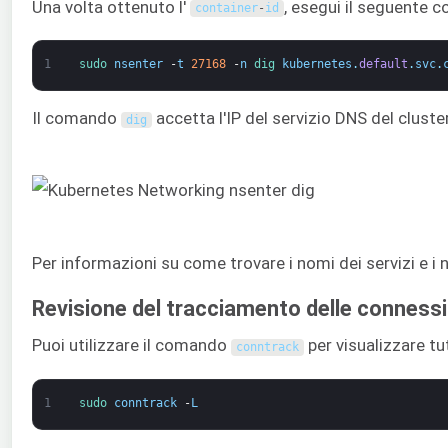
Una volta ottenuto l'
, esegui il seguente 
container
-
id
1
sudo 
nsenter
-
t
27168
-
n
dig 
kubernetes
.
default
.
svc
.
Il comando
accetta l'IP del servizio DNS del cluste
dig
Per informazioni su come trovare i nomi dei servizi e i
Revisione del tracciamento delle conness
Puoi utilizzare il comando
per visualizzare tu
conntrack
1
sudo 
conntrack
-
L