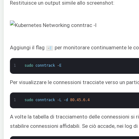
Restituisce un output simile allo screenshot:
Aggiungi il flag
per monitorare continuamente le con
-
E
1
sudo 
conntrack
-
E
Per visualizzare le connessioni tracciate verso un partic
1
sudo 
conntrack
-
L
-
d
80.45.6.4
A volte la tabella di tracciamento delle connessioni si
stabilire connessioni affidabili. Se ciò accade, nei log