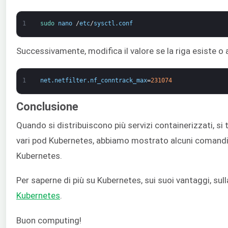
1
sudo 
nano
/
etc
/
sysctl
.
conf
Successivamente, modifica il valore se la riga esiste o ag
1
net
.
netfilter
.
nf_conntrack_max
=
231074
Conclusione
Quando si distribuiscono più servizi containerizzati, si
vari pod Kubernetes, abbiamo mostrato alcuni comandi di 
Kubernetes.
Per saperne di più su Kubernetes, sui suoi vantaggi, sull
Kubernetes
.
Buon computing!