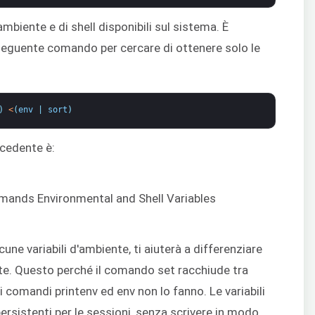
mbiente e di shell disponibili sul sistema. È
il seguente comando per cercare di ottenere solo le
)
<
(
env
|
sort
)
cedente è:
ne variabili d'ambiente, ti aiuterà a differenziare
iente. Questo perché il comando set racchiude tra
e i comandi printenv ed env non lo fanno. Le variabili
 persistenti per le sessioni, senza scrivere in modo