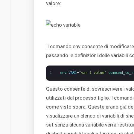
valore:
Il comando env consente di modificare 
passando le definizioni delle variabili c
1
env 
VAR1
=
"var 1 value"
command_to_r
Questo consente di sovrascrivere i val
utilizzati dal processo figlio. I comand
come visto sopra. Queste erano già defi
visualizzare un elenco di variabili di sh
set senza alcuna variabile verrà restituit
di shell, variabili locali e funzioni di shell