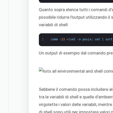
Quanto sopra elenca tutti i comandi d'a
possibile ridurre l'output utilizzando 
variabili di shell:
1
comm
-
23
<
(
set
-
o
posix
;
set
|
sort
Un output di esempio dal comando pre
Sebbene il comando possa includere alcu
tra le variabili di shell e quelle d'amb
virgolette i valori delle variabili, mentr
di shell sono utili per impostare valori