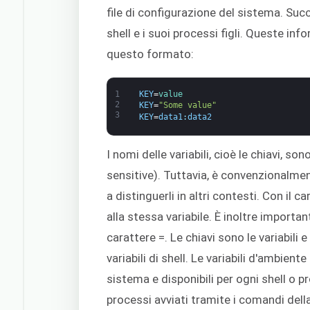
file di configurazione del sistema. Suc
shell e i suoi processi figli. Queste in
questo formato:
1
KEY
=
value
2
KEY
=
"Some value"
3
KEY
=
data1
:
data2
I nomi delle variabili, cioè le chiavi, s
sensitive). Tuttavia, è convenzionalme
a distinguerli in altri contesti. Con il c
alla stessa variabile. È inoltre importan
carattere =. Le chiavi sono le variabili e
variabili di shell. Le variabili d'ambiente
sistema e disponibili per ogni shell o p
processi avviati tramite i comandi della s