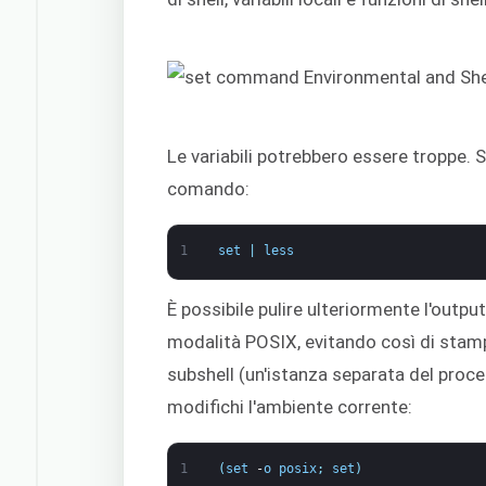
Le variabili potrebbero essere troppe. S
comando:
1
set
|
less
È possibile pulire ulteriormente l'outp
modalità POSIX, evitando così di stampa
subshell (un'istanza separata del proc
modifichi l'ambiente corrente:
1
(
set
-
o
posix
;
set
)