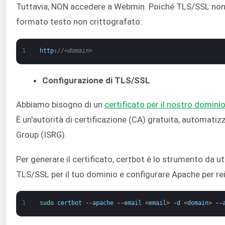
Tuttavia, NON accedere a Webmin. Poiché TLS/SSL non è
formato testo non crittografato:
1
http
:
//<domain>
Configurazione di TLS/SSL
Abbiamo bisogno di un
certificato per il nostro domini
È un'autorità di certificazione (CA) gratuita, automatiz
Group (ISRG).
Per generare il certificato, certbot è lo strumento da u
TLS/SSL per il tuo dominio e configurare Apache per reind
1
sudo 
certbot
--
apache
--
email
<
email
>
-
d
<
domain
>
--