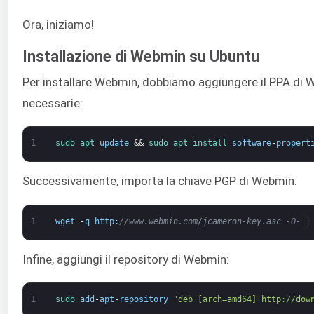
Ora, iniziamo!
Installazione di Webmin su Ubuntu
Per installare Webmin, dobbiamo aggiungere il PPA di W
necessarie:
1
sudo 
apt 
update
&&
sudo 
apt 
install 
software
-
propert
Successivamente, importa la chiave PGP di Webmin:
1
wget
-
q
http
:
//www.webmin.com/jcameron-key.asc -O- |
Infine, aggiungi il repository di Webmin:
1
sudo 
add
-
apt
-
repository
"deb [arch=amd64] http://dow