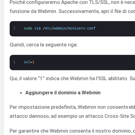
Poiché configureremo Apache con TLS/SSL, non è necessa
funzione da Webmin. Successivamente, apri il file di co
1
sudo 
vim
/
etc
/
webmin
/
miniserv
.
conf
Quindi, cerca la seguente riga:
1
ssl
=
1
Qui, il valore “1” indica che Webmin ha l'SSL abilitato. 
Aggiungere il dominio a Webmin
Per impostazione predefinita, Webmin non consentirebb
attacco dannoso, ad esempio un attacco Cross-Site Sc
Per garantire che Webmin consenta il nostro dominio, qu