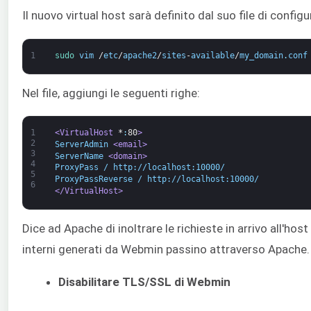
Il nuovo virtual host sarà definito dal suo file di configu
1
sudo 
vim
/
etc
/
apache2
/
sites
-
available
/
my_domain
.
conf
Nel file, aggiungi le seguenti righe:
1
<VirtualHost 
*
:
80
>
2
ServerAdmin 
<email>
3
ServerName 
<domain>
4
ProxyPass / http://localhost:10000/
5
ProxyPassReverse / http://localhost:10000/
6
</VirtualHost>
Dice ad Apache di inoltrare le richieste in arrivo all'ho
interni generati da Webmin passino attraverso Apache.
Disabilitare TLS/SSL di Webmin