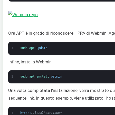
Ora APT è in grado di riconoscere il PPA di Webmin. Ag
1
sudo 
apt 
update
Infine, installa Webmin:
1
sudo 
apt 
install 
webmin
Una volta completata l'installazione, verrà mostrato qu
seguente link. In questo esempio, viene utilizzato l'ho
1
https
:
//localhost:10000