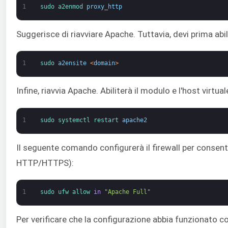
1
sudo 
a2enmod 
proxy_http
Suggerisce di riavviare Apache. Tuttavia, devi prima abili
1
sudo 
a2ensite
<
domain
>
Infine, riavvia Apache. Abiliterà il modulo e l'host virtual
1
sudo 
systemctl 
restart 
apache2
Il seguente comando configurerà il firewall per consentir
HTTP/HTTPS):
1
sudo 
ufw 
allow 
in
"Apache Full"
Per verificare che la configurazione abbia funzionato c