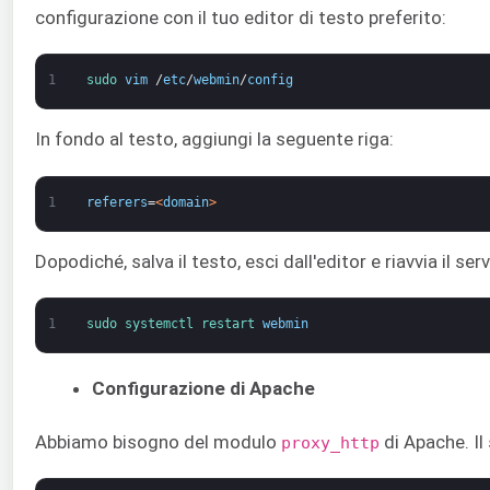
configurazione con il tuo editor di testo preferito:
1
sudo 
vim
/
etc
/
webmin
/
config
In fondo al testo, aggiungi la seguente riga:
1
referers
=
<
domain
>
Dopodiché, salva il testo, esci dall'editor e riavvia il s
1
sudo 
systemctl 
restart 
webmin
Configurazione di Apache
Abbiamo bisogno del modulo
di Apache. Il
proxy_http