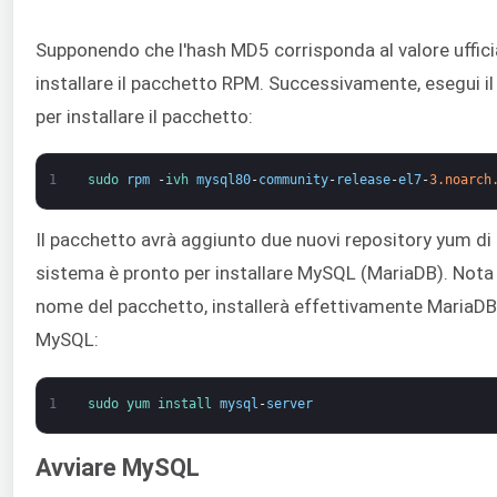
Supponendo che l'hash MD5 corrisponda al valore uffici
installare il pacchetto RPM. Successivamente, esegui 
per installare il pacchetto:
1
sudo 
rpm
-
ivh 
mysql80
-
community
-
release
-
el7
-
3.noarch
Il pacchetto avrà aggiunto due nuovi repository yum di M
sistema è pronto per installare MySQL (MariaDB). Nota 
nome del pacchetto, installerà effettivamente MariaDB, 
MySQL:
1
sudo 
yum 
install 
mysql
-
server
Avviare MySQL