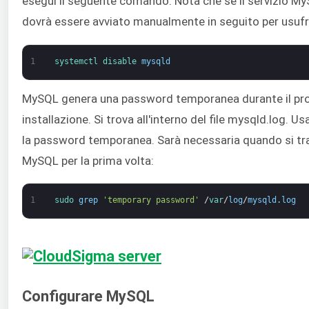
esegui il seguente comando. Nota che se il servizio MyS
dovrà essere avviato manualmente in seguito per usufru
1
systemctl 
disable 
mysqld
MySQL genera una password temporanea durante il pr
installazione. Si trova all'interno del file mysqld.log. U
la password temporanea. Sarà necessaria quando si tra
MySQL per la prima volta:
1
sudo 
grep
'temporary password'
/
var
/
log
/
mysqld
.
log
Configurare MySQL