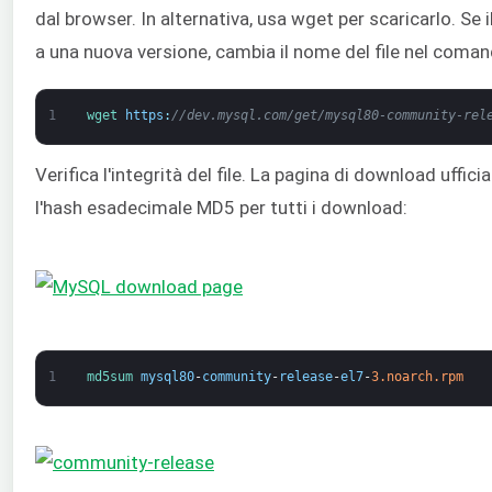
dal browser. In alternativa, usa wget per scaricarlo. Se i
a una nuova versione, cambia il nome del file nel coman
1
wget 
https
:
//dev.mysql.com/get/mysql80-community-rel
Verifica l'integrità del file. La pagina di download uffic
l'hash esadecimale MD5 per tutti i download:
1
md5sum 
mysql80
-
community
-
release
-
el7
-
3.noarch.rpm