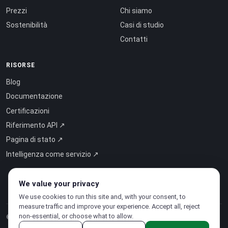
Prezzi
Chi siamo
Sostenibilità
Casi di studio
Contatti
RISORSE
Blog
Documentazione
Certificazioni
Riferimento API ↗
Pagina di stato ↗
Intelligenza come servizio ↗
We value your privacy
We use cookies to run this site and, with your consent, to
measure traffic and improve your experience. Accept all, reject
non-essential, or choose what to allow.
© 2026 CloudSigma Holding AG.
Tutti i diritti riservati
.