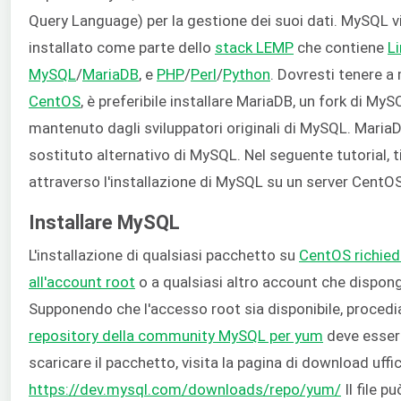
Query Language) per la gestione dei suoi dati. MySQL
installato come parte dello
stack LEMP
che contiene
L
MySQL
/
MariaDB
, e
PHP
/
Perl
/
Python
. Dovresti tenere a
CentOS
, è preferibile installare MariaDB, un fork di My
mantenuto dagli sviluppatori originali di MySQL. Maria
sostituto alternativo di MySQL. Nel seguente tutorial, 
attraverso l'installazione di MySQL su un server Cent
Installare MySQL
L'installazione di qualsiasi pacchetto su
CentOS richied
all'account root
o a qualsiasi altro account che disponga
Supponendo che l'accesso root sia disponibile, procedia
repository della community MySQL per yum
deve essere
scaricare il pacchetto, visita la pagina di download uffi
https://dev.mysql.com/downloads/repo/yum/
Il file p